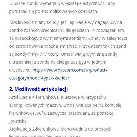
Dłuższe sondy wymagają większej elastyczności, aby
poruszać się po skomplikowanych ścieżkach.
Możliwość zmiany sondy. Jeśli aplikacje wymagają użycia
sond o różnych średnicach i długościach => rozwiązaniem
są wideoskopy z wymiennymi sondami. Sondy w zależności
od zastosowania można zmieniać. Przykładem takich sond
są sondy firmy @Mitcorp. Umożliwiają wymianę sondy
ultracienkiej z sondą dalekiego zasięgu w jednym
urządzeniu.
https://www.mitcorp.com.tw/product-
category/model-type/x-series/
2. Możliwość artykulacji
Artykulacja 4-kierunkowa: Kluczowa w przypadku
skomplikowanych maszyn, umożliwiająca pełną kontrolę
kierunkową (360°), zazwyczaj sterowaną za pomocą
joysticka.
Artykulacja 2-kierunkowa: Odpowiednia do prostych,
liniowych inspekcji (np. prostych rur).