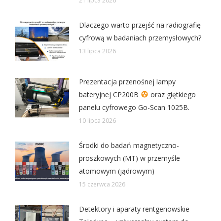
21 lipca 2026
Dlaczego warto przejść na radiografię
cyfrową w badaniach przemysłowych?
13 lipca 2026
Prezentacja przenośnej lampy
bateryjnej CP200B
oraz giętkiego
panelu cyfrowego Go-Scan 1025B.
10 lipca 2026
Środki do badań magnetyczno-
proszkowych (MT) w przemyśle
atomowym (jądrowym)
15 czerwca 2026
Detektory i aparaty rentgenowskie