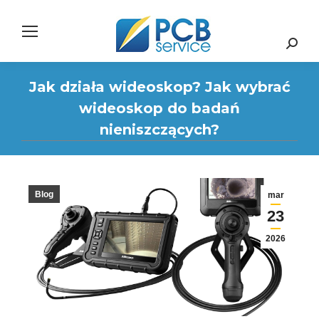
Search:
Jak działa wideoskop? Jak wybrać
wideoskop do badań
nieniszczących?
Blog
mar
23
2026