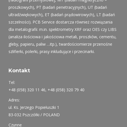
proszkowych), PT (badań penetracyjnych), UT (badań
ultradźwiękowych), ET (badań prądowirowych), LT (badań
szczelności). PCB Service dostarcza również rozwiązania
dla metalografii: m.in. spektrometry XRF oraz OES czy LIBS
(analiza ilościowa i jakościowa metali, proszków, cementu,
gleby, papieru, paliw …itp.), twardościomierze przenośne
szlifierki, polerki, prasy inkludujące i przecinarki.
Kontakt
Tel:
+48 (058) 320 11 46, +48 (058) 320 79 40
Adres:
ul. Ks. Jerzego Popiełuszki 1
83-032 Pszczółki / POLAND
Czynne