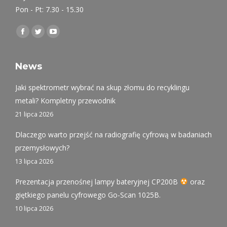
Pon - Pt: 7.30 - 15.30
Find us on:
Facebook
Twitter
YouTube
page
page
page
opens
opens
opens
News
in
in
in
Jaki spektrometr wybrać na skup złomu do recyklingu
new
new
new
metali? Kompletny przewodnik
window
window
window
21 lipca 2026
Dlaczego warto przejść na radiografię cyfrową w badaniach
przemysłowych?
13 lipca 2026
Prezentacja przenośnej lampy bateryjnej CP200B
oraz
giętkiego panelu cyfrowego Go-Scan 1025B.
10 lipca 2026