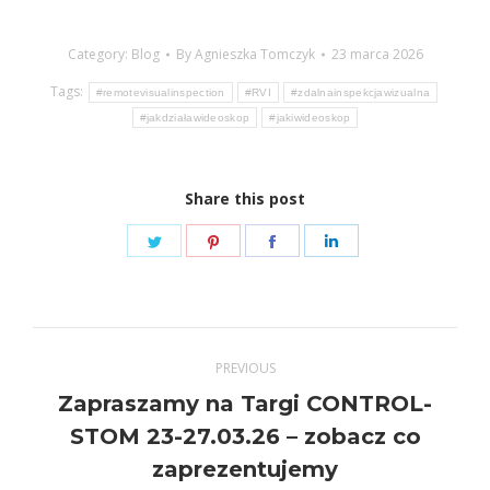
Category:
Blog
By
Agnieszka Tomczyk
23 marca 2026
Tags:
#remotevisualinspection
#RVI
#zdalnainspekcjawizualna
#jakdziaławideoskop
#jakiwideoskop
Share this post
Share
Share
Share
Share
on
on
on
on
Twitter
Pinterest
Facebook
LinkedIn
Post
PREVIOUS
navigation
Zapraszamy na Targi CONTROL-
Previous
STOM 23-27.03.26 – zobacz co
post:
zaprezentujemy