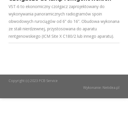
VST-6 to ekonomiczny czołgacz zaprojektowany do
wykonywania panoramicznych radiogramów spoin
obwodowych rurociągów od 6” do 16”. Obudowa wykonana
ze stali nierdzewnej, przystosowana do aparatu
rentgenowskiego (ICM Site X C180/2 lub innego aparatu).
Copyright (c) 2023 PCB Service
Wykonanie:
Netidea.pl