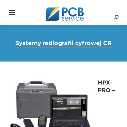
Search:
Systemy radiografii cyfrowej CR
HPX-
PRO –