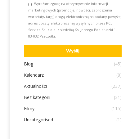
Wyrażam zgodę na otrzymywanie informacji
marketingowych (promocje, nowości, zaproszenia
warsztaty, targi) drogą elektroniczną na podany powyżej
adres poczty elektronicznej wysyłanych przez PCB
Service Sp. z o.o. z siedzibą Ks. Jerzego Popiełuszki 1,
83-032 Pszczółki.
Blog
(45)
Kalendarz
(8)
Aktualności
(237)
Bez kategorii
(31)
Filmy
(115)
Uncategorised
(1)