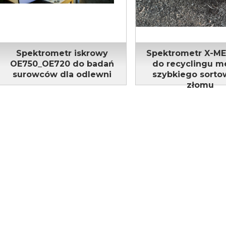
Spektrometr iskrowy
Spektrometr X-M
OE750_OE720 do badań
do recyclingu me
surowców dla odlewni
szybkiego sorto
złomu