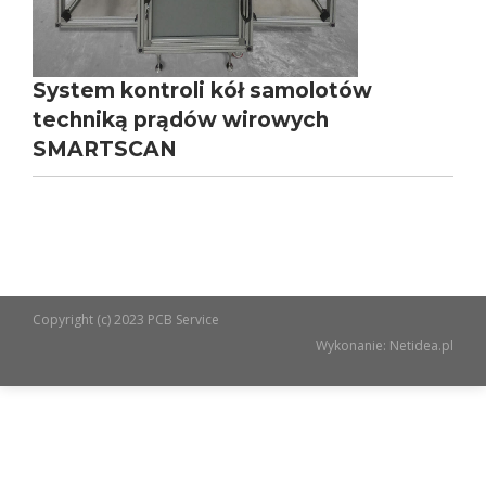
System kontroli kół samolotów
techniką prądów wirowych
SMARTSCAN
Copyright (c) 2023 PCB Service
Wykonanie:
Netidea.pl