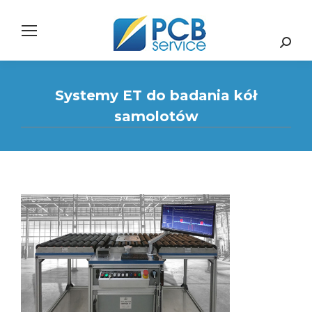
Search:
Systemy ET do badania kół
samolotów