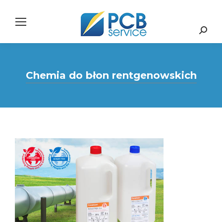
Search:
Chemia do błon rentgenowskich