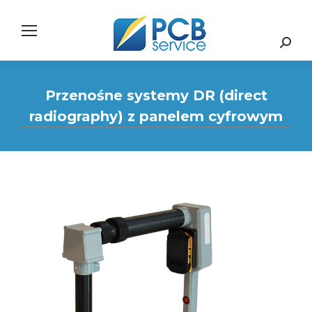
Search:
Przenośne systemy DR (direct
radiography) z panelem cyfrowym