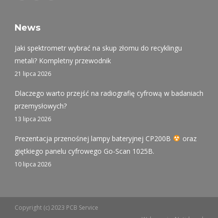
page
page
page
opens
opens
opens
News
in
in
in
Jaki spektrometr wybrać na skup złomu do recyklingu
new
new
new
metali? Kompletny przewodnik
window
window
window
21 lipca 2026
Dlaczego warto przejść na radiografię cyfrową w badaniach
przemysłowych?
13 lipca 2026
Prezentacja przenośnej lampy bateryjnej CP200B
oraz
giętkiego panelu cyfrowego Go-Scan 1025B.
10 lipca 2026
Copyright (c) 2023 PCB Service