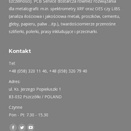
szczelności). PCB Service dostarcza również rozwiązania
dla metalografii: m.in. spektrometry XRF oraz OES czy LIBS
(analiza ilościowa i jakościowa metali, proszków, cementu,
gleby, papieru, paliw …itp.), twardościomierze przenośne
szlifierki, polerki, prasy inkludujące i przecinarki.
Kontakt
Tel:
+48 (058) 320 11 46, +48 (058) 320 79 40
Adres:
ul. Ks. Jerzego Popiełuszki 1
83-032 Pszczółki / POLAND
Czynne
Pon - Pt: 7.30 - 15.30
Find us on:
Facebook
Twitter
YouTube