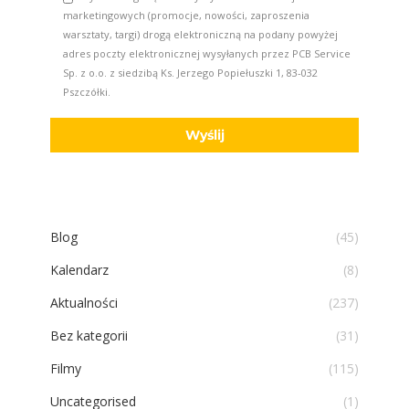
marketingowych (promocje, nowości, zaproszenia
warsztaty, targi) drogą elektroniczną na podany powyżej
adres poczty elektronicznej wysyłanych przez PCB Service
Sp. z o.o. z siedzibą Ks. Jerzego Popiełuszki 1, 83-032
Pszczółki.
Blog
(45)
Kalendarz
(8)
Aktualności
(237)
Bez kategorii
(31)
Filmy
(115)
Uncategorised
(1)