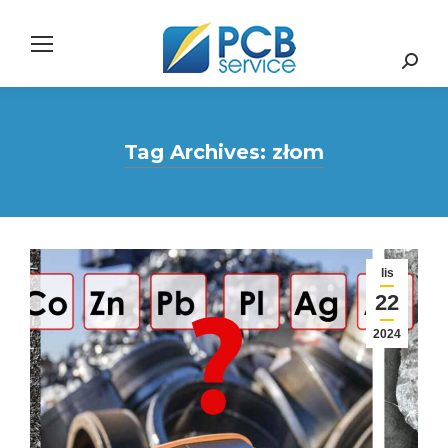
Search:
Tag Archives:
złom
lis
22
2024