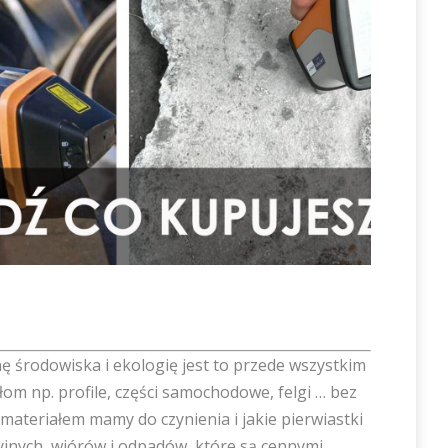
nę środowiska i ekologię jest to przede wszystkim
złom np. profile, części samochodowe, felgi … bez
ateriałem mamy do czynienia i jakie pierwiastki
nych, wiórów i odpadów, które są cennymi