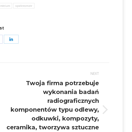
uminium
spektrometr
st
hare
Share
on
on
t
acebook
LinkedIn
NEXT
Twoja firma potrzebuje
wykonania badań
radiograficznych
komponentów typu odlewy,
Next
odkuwki, kompozyty,
post:
ceramika, tworzywa sztuczne