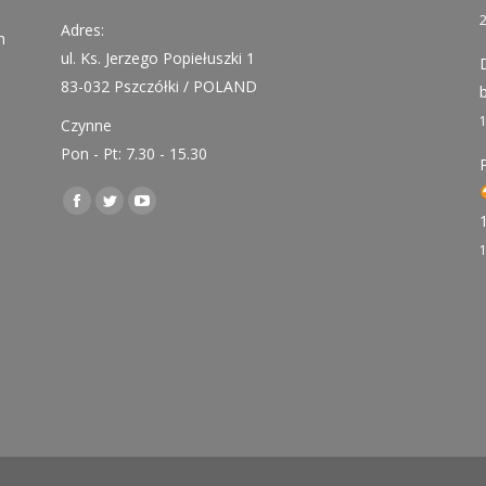
Adres:
h
ul. Ks. Jerzego Popiełuszki 1
83-032 Pszczółki / POLAND
Czynne
Pon - Pt: 7.30 - 15.30
Find us on:
Facebook
Twitter
YouTube
page
page
page
opens
opens
opens
in
in
in
new
new
new
window
window
window