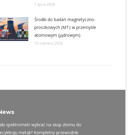
1 lipca 2026
Środki do badań magnetyczno-
proszkowych (MT) w przemyśle
atomowym (jądrowym)
15 czerwca 2026
News
Jaki spektrometr wybrać na skup złomu do
recyklingu metali? Kompletny przewodnik