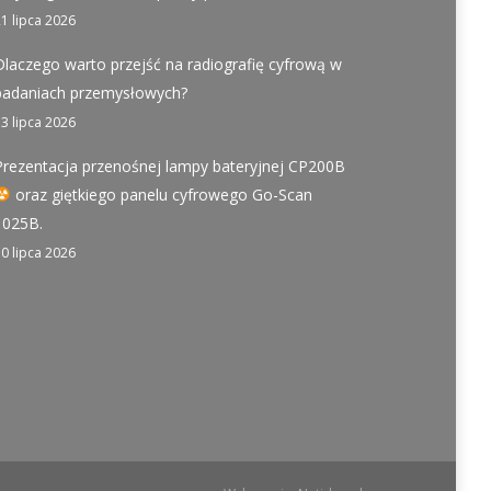
21 lipca 2026
Dlaczego warto przejść na radiografię cyfrową w
badaniach przemysłowych?
13 lipca 2026
Prezentacja przenośnej lampy bateryjnej CP200B
oraz giętkiego panelu cyfrowego Go-Scan
1025B.
10 lipca 2026