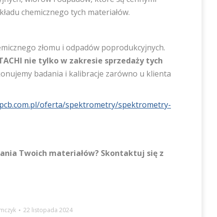
składu chemicznego tych materiałów.
hemicznego złomu i odpadów poprodukcyjnych.
TACHI nie tylko w zakresie sprzedaży tych
nujemy badania i kalibracje zarówno u klienta
/pcb.com.pl/oferta/spektrometry/spektrometry-
dania Twoich materiałów? Skontaktuj się z
omczyk
22 listopada 2024