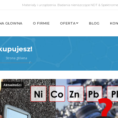
Materiały i urządzenia. Badania nieniszczące NDT & Spektromet
NA GŁOWNA
O FIRMIE
OFERTA
BLOG
KON
NA GŁOWNA
O FIRMIE
OFERTA
BLOG
KON
kupujesz!
Strona główna
Aktualności