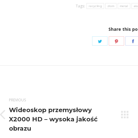
Tags:
recycling
złom
metal
al
Share this po
Share
Share
S
on
on
Twitter
Pinteres
F
Post
navigation
PREVIOUS
Wideoskop przemysłowy
Previous
X2000 HD – wysoka jakość
post:
obrazu