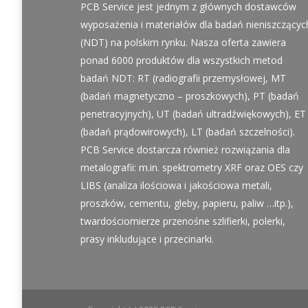
PCB Service jest jednym z głównych dostawców
wyposażenia i materiałów dla badań nieniszczącyc
(NDT) na polskim rynku. Nasza oferta zawiera
ponad 6000 produktów dla wszystkich metod
badań NDT: RT (radiografii przemysłowej, MT
(badań magnetyczno – proszkowych), PT (badań
penetracyjnych), UT (badań ultradźwiękowych), ET
(badań prądowirowych), LT (badań szczelności).
PCB Service dostarcza również rozwiązania dla
metalografii: m.in. spektrometry XRF oraz OES czy
LIBS (analiza ilościowa i jakościowa metali,
proszków, cementu, gleby, papieru, paliw …itp.),
twardościomierze przenośne szlifierki, polerki,
prasy inkludujące i przecinarki.