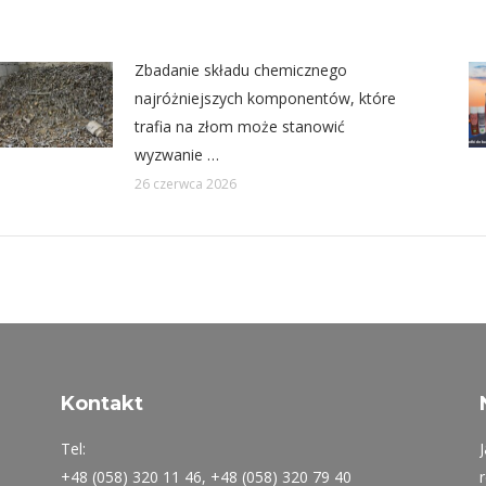
Zbadanie składu chemicznego
najróżniejszych komponentów, które
trafia na złom może stanowić
wyzwanie …
26 czerwca 2026
Kontakt
Tel:
+48 (058) 320 11 46, +48 (058) 320 79 40