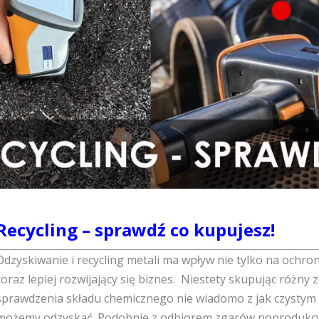
Recycling – sprawdź co kupujesz!
Odzyskiwanie i recycling metali ma wpływ nie tylko na ochro
coraz lepiej rozwijający się biznes. Niestety skupując różny 
sprawdzenia składu chemicznego nie wiadomo z jak czystym m
możemy odzyskać. Podobnie z odbiorem zgarów poprodukcyj