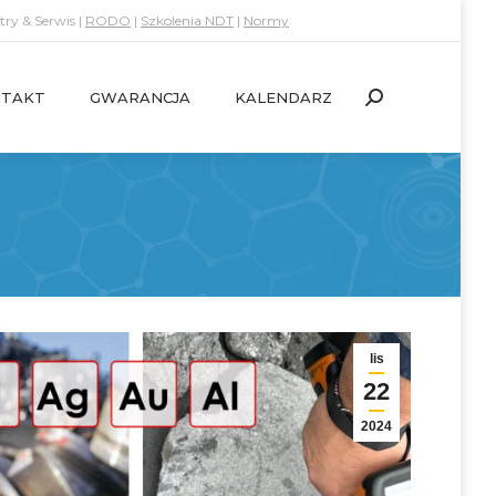
ry & Serwis |
RODO
|
Szkolenia NDT
|
Normy
TAKT
GWARANCJA
KALENDARZ
Search:
TAKT
GWARANCJA
KALENDARZ
Search:
lis
22
2024