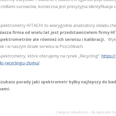
źródłami surowców, konieczna jest precyzyjna identyfikacja 
Spektrometry HITACHI to wiarygodne analizatory składu c
Nasza firma od wielu lat jest przedstawicielem firmy HI
spektrometrów ale również ich serwisu i kalibracji.
Wyko
jak i w naszym dziale serwisu w Pszczółkach.
Spektrometry, które oferujemy na rynek „Recycling”:
https:/
do-recyclingu-zlomu/
Szukasz porady jaki spektrometr byłby najlepszy do ba
nami.
Category:
Aktualności
By
Agnieszka T