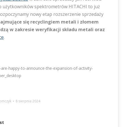
ono użytkowników spektrometrów HITACHI to już
. Rozpoczynamy nowy etap rozszerzenie sprzedaży
ajmujące się recyclingiem metali i złomem
dzą w zakresie weryfikacji składu metali oraz
ce
.
are-happy-to-announce-the-expansion-of-activity-
er_desktop
Tomczyk
8 sierpnia 2024
st