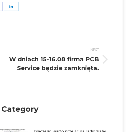
hare
Share
on
on
t
acebook
LinkedIn
NEXT
W dniach 15-16.08 firma PCB
Next
Service będzie zamknięta.
post:
 Category
Dlaczego warto przejść na radiografię