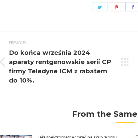
Share
Share
S
on
on
Twitter
Pinteres
F
Post
PREVIOUS
navigation
Do końca września 2024
aparaty rentgenowskie serii CP
Previous
firmy Teledyne ICM z rabatem
post:
do 10%.
From the Same
Jaki spektrometr wybrać na skup złomu