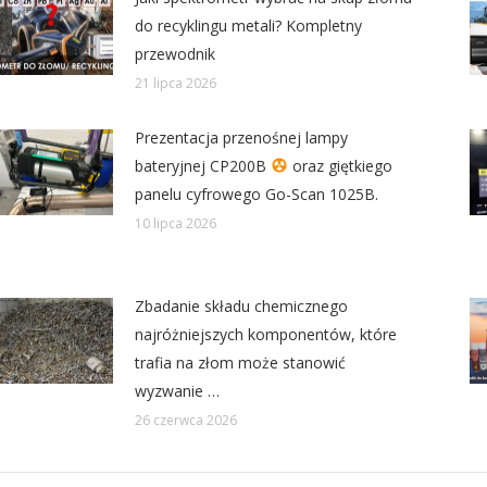
do recyklingu metali? Kompletny
przewodnik
21 lipca 2026
Prezentacja przenośnej lampy
bateryjnej CP200B
oraz giętkiego
panelu cyfrowego Go-Scan 1025B.
10 lipca 2026
Zbadanie składu chemicznego
najróżniejszych komponentów, które
trafia na złom może stanowić
wyzwanie …
26 czerwca 2026