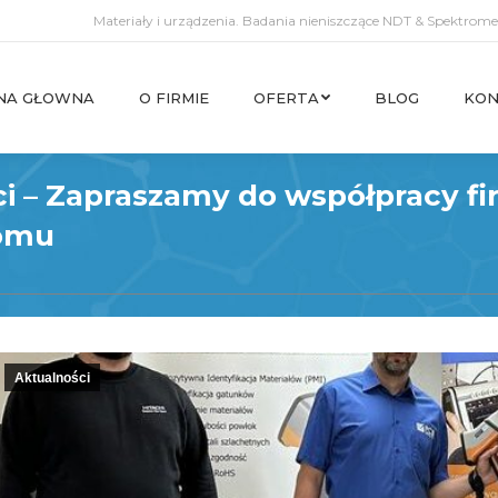
Materiały i urządzenia. Badania nieniszczące NDT & Spektromet
NA GŁOWNA
O FIRMIE
OFERTA
BLOG
KON
NA GŁOWNA
O FIRMIE
OFERTA
BLOG
KON
ci – Zapraszamy do współpracy fi
łomu
Aktualności