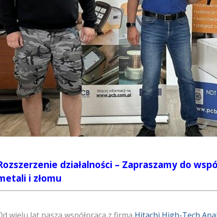
Rozszerzenie działalności – Zapraszamy do wspó
metali i złomu
Od wielu lat nasza współpraca z firmą
Hitachi High-Tech Anal