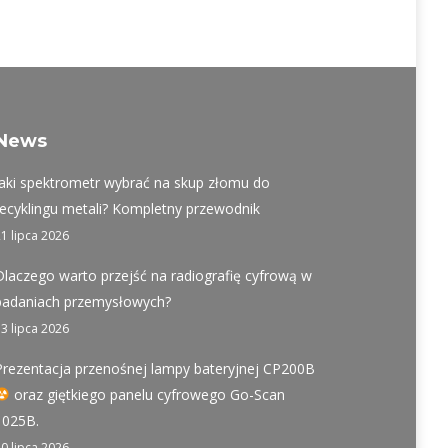
News
Jaki spektrometr wybrać na skup złomu do
recyklingu metali? Kompletny przewodnik
21 lipca 2026
Dlaczego warto przejść na radiografię cyfrową w
badaniach przemysłowych?
13 lipca 2026
Prezentacja przenośnej lampy bateryjnej CP200B
oraz giętkiego panelu cyfrowego Go-Scan
1025B.
10 lipca 2026