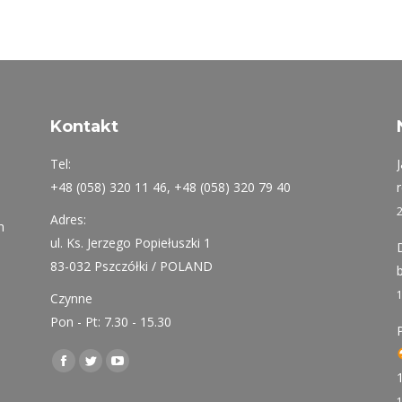
Kontakt
Tel:
+48 (058) 320 11 46, +48 (058) 320 79 40
Adres:
h
ul. Ks. Jerzego Popiełuszki 1
83-032 Pszczółki / POLAND
Czynne
Pon - Pt: 7.30 - 15.30
Find us on:
Facebook
Twitter
YouTube
page
page
page