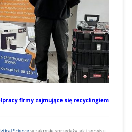
łpracy firmy zajmujące się recyclingiem
ytical Science
w zakresie sprzedaży jak i serwisu