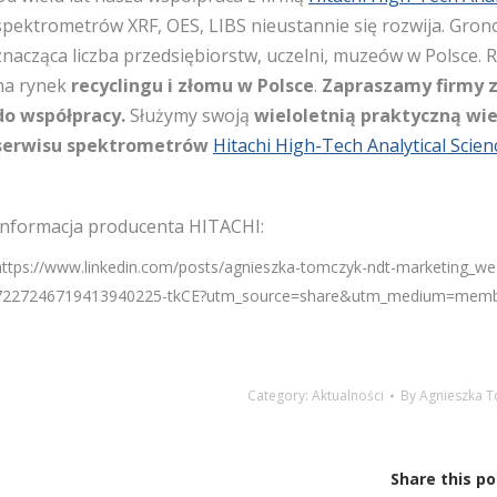
spektrometrów XRF, OES, LIBS nieustannie się rozwija. Gr
znacząca liczba przedsiębiorstw, uczelni, muzeów w Polsce
na rynek
recyclingu i złomu w Polsce
.
Zapraszamy firmy z
do współpracy.
Służymy swoją
wieloletnią praktyczną wie
serwisu spektrometrów
Hitachi High-Tech Analytical Scien
Informacja producenta HITACHI:
https://www.linkedin.com/posts/agnieszka-tomczyk-ndt-marketing_we-
7227246719413940225-tkCE?utm_source=share&utm_medium=memb
Category:
Aktualności
By
Agnieszka 
Share this po