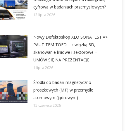
cyfrową w badaniach przemysłowych?
13 lipca 2026
Nowy Defektoskop XEO SONATEST =>
PAUT TFM TOFD – z wiązką 3D,
skanowanie liniowe i sektorowe –
UMÓW SIĘ NA PREZENTACJĘ
1 lipca 2026
Środki do badań magnetyczno-
proszkowych (MT) w przemyśle
atomowym (jądrowym)
15 czerwca 2026