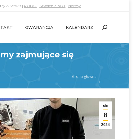
ry & Serwis |
RODO
|
Szkolenia NDT
|
Normy
TAKT
GWARANCJA
KALENDARZ
Search:
TAKT
GWARANCJA
KALENDARZ
Search:
rmy zajmujące się
Strona główna
sie
8
2024