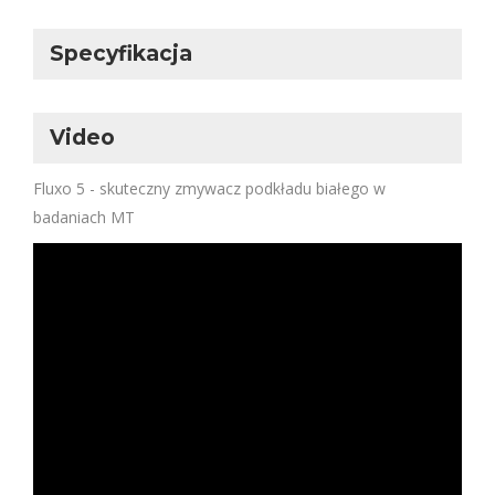
Specyfikacja
Video
Fluxo 5 - skuteczny zmywacz podkładu białego w
badaniach MT