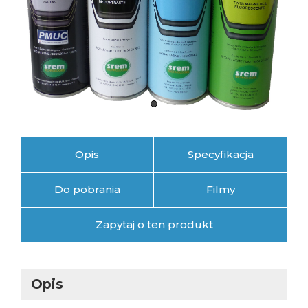
Opis
Specyfikacja
Do pobrania
Filmy
Zapytaj o ten produkt
Opis