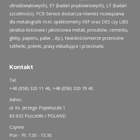
ultradźwiękowych), ET (badań prądowirowych), LT (badań
szczelności). PCB Service dostarcza również rozwiązania
dla metalografii: m.in. spektrometry XRF oraz OES czy LIBS
(analiza ilościowa i jakościowa metali, proszków, cementu,
gleby, papieru, paliw …itp.), twardościomierze przenośne
szlifierki, polerki, prasy inkludujące i przecinarki.
Kontakt
Tel:
+48 (058) 320 11 46, +48 (058) 320 79 40
Adres:
ul. Ks. Jerzego Popiełuszki 1
83-032 Pszczółki / POLAND
Czynne
Pon - Pt: 7.30 - 15.30