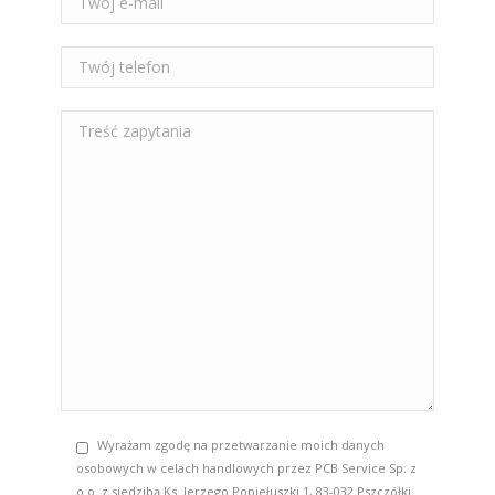
Wyrażam zgodę na przetwarzanie moich danych
osobowych w celach handlowych przez PCB Service Sp. z
o.o. z siedzibą Ks. Jerzego Popiełuszki 1, 83-032 Pszczółki.