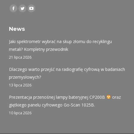
Find us on:
Facebook
Twitter
YouTube
page
page
page
opens
opens
opens
News
in
in
in
Jaki spektrometr wybrać na skup złomu do recyklingu
new
new
new
metali? Kompletny przewodnik
window
window
window
21 lipca 2026
Dlaczego warto przejść na radiografię cyfrową w badaniach
przemysłowych?
13 lipca 2026
Prezentacja przenośnej lampy bateryjnej CP200B
oraz
giętkiego panelu cyfrowego Go-Scan 1025B.
10 lipca 2026