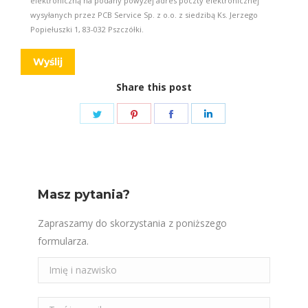
elektroniczną na podany powyżej adres poczty elektronicznej
wysyłanych przez PCB Service Sp. z o.o. z siedzibą Ks. Jerzego
Popiełuszki 1, 83-032 Pszczółki.
Share this post
Share
Share
Share
Share
on
on
on
on
Twitter
Pinterest
Facebook
LinkedIn
Masz pytania?
Zapraszamy do skorzystania z poniższego
formularza.