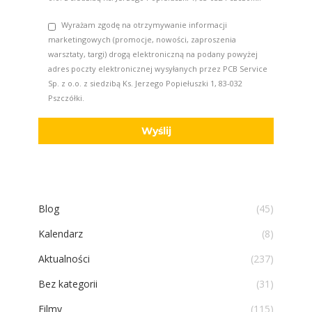
Wyrażam zgodę na otrzymywanie informacji
marketingowych (promocje, nowości, zaproszenia
warsztaty, targi) drogą elektroniczną na podany powyżej
adres poczty elektronicznej wysyłanych przez PCB Service
Sp. z o.o. z siedzibą Ks. Jerzego Popiełuszki 1, 83-032
Pszczółki.
Blog
(45)
Kalendarz
(8)
Aktualności
(237)
Bez kategorii
(31)
Filmy
(115)