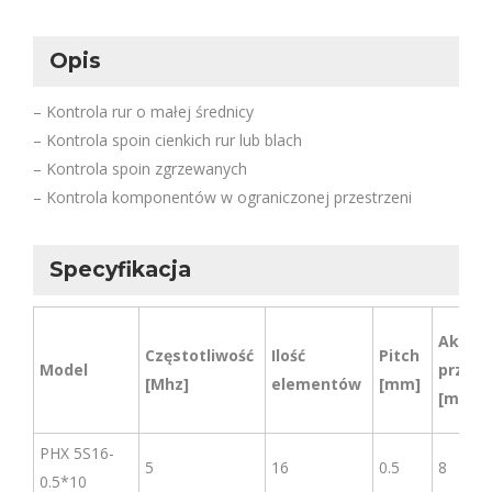
Opis
– Kontrola rur o małej średnicy
– Kontrola spoin cienkich rur lub blach
– Kontrola spoin zgrzewanych
– Kontrola komponentów w ograniczonej przestrzeni
Specyfikacja
Aktyw
Częstotliwość
Ilość
Pitch
Model
przesł
[Mhz]
elementów
[mm]
[mm]
PHX 5S16-
5
16
0.5
8
0.5*10