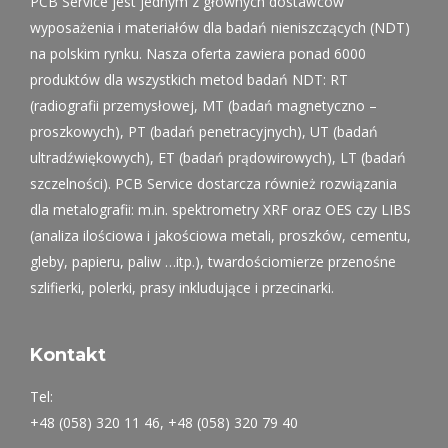
PCB Service jest jednym z głównych dostawców
wyposażenia i materiałów dla badań nieniszczących (NDT)
na polskim rynku. Nasza oferta zawiera ponad 6000
produktów dla wszystkich metod badań NDT: RT
(radiografii przemysłowej, MT (badań magnetyczno –
proszkowych), PT (badań penetracyjnych), UT (badań
ultradźwiękowych), ET (badań prądowirowych), LT (badań
szczelności). PCB Service dostarcza również rozwiązania
dla metalografii: m.in. spektrometry XRF oraz OES czy LIBS
(analiza ilościowa i jakościowa metali, proszków, cementu,
gleby, papieru, paliw …itp.), twardościomierze przenośne
szlifierki, polerki, prasy inkludujące i przecinarki.
Kontakt
Tel:
+48 (058) 320 11 46, +48 (058) 320 79 40