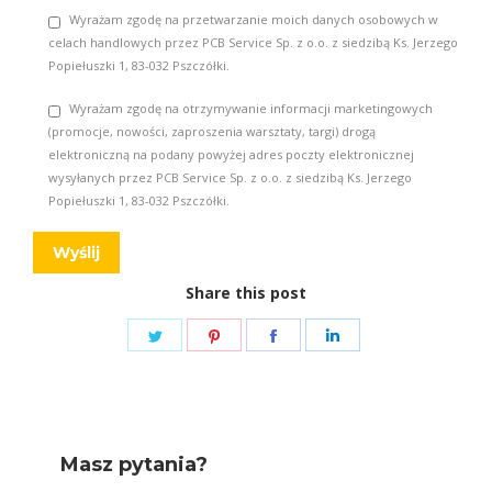
Wyrażam zgodę na przetwarzanie moich danych osobowych w
celach handlowych przez PCB Service Sp. z o.o. z siedzibą Ks. Jerzego
Popiełuszki 1, 83-032 Pszczółki.
Wyrażam zgodę na otrzymywanie informacji marketingowych
(promocje, nowości, zaproszenia warsztaty, targi) drogą
elektroniczną na podany powyżej adres poczty elektronicznej
wysyłanych przez PCB Service Sp. z o.o. z siedzibą Ks. Jerzego
Popiełuszki 1, 83-032 Pszczółki.
Share this post
Share
Share
Share
Share
on
on
on
on
Twitter
Pinterest
Facebook
LinkedIn
Masz pytania?