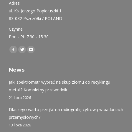
Adres:
ul. Ks. Jerzego Popiełuszki 1
83-032 Pszczółki / POLAND
Czynne
Pon - Pt: 7.30 - 15.30
Find us on:
Facebook
Twitter
YouTube
page
page
page
opens
opens
opens
News
in
in
in
Jaki spektrometr wybrać na skup złomu do recyklingu
new
new
new
metali? Kompletny przewodnik
window
window
window
21 lipca 2026
Dlaczego warto przejść na radiografię cyfrową w badaniach
przemysłowych?
13 lipca 2026