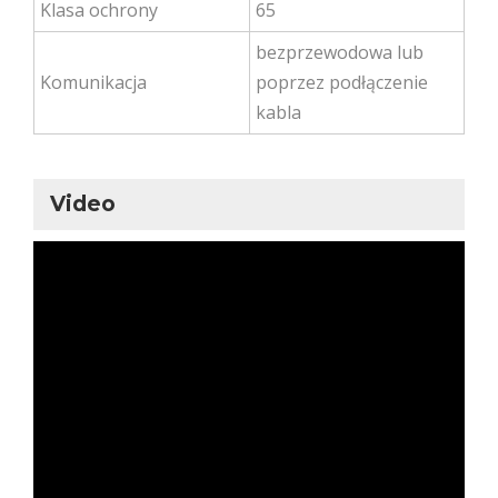
Klasa ochrony
65
bezprzewodowa lub
Komunikacja
poprzez podłączenie
kabla
Video