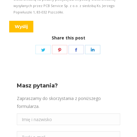
wysyłanych przez PCB Service Sp. z o.o. z siedzibą Ks. Jerzego
Popiełuszki 1, 83-032 Pszczółki.
Share this post
Share
Share
Share
Share
on
on
on
on
Twitter
Pinterest
Facebook
LinkedIn
Masz pytania?
Zapraszamy do skorzystania z poniższego
formularza.