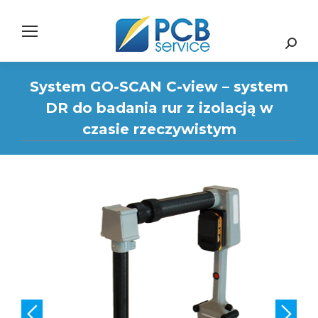
Search:
System GO-SCAN C-view – system
DR do badania rur z izolacją w
czasie rzeczywistym