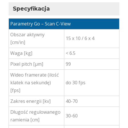
Specyfikacja
Parametry Go – Scan C-View
Obszar aktywny
15 x 10 / 6 x 4
[cm/in]
Waga [kg]
< 6.5
Pixel pitch [µm]
99
Wideo framerate (ilość
klatek na sekundę)
do 30 fps
[fps]
Zakres energii [kv]
40-70
Długość regulowanego
30-60
ramienia [cm]