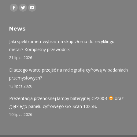
Find us on:
Facebook
Twitter
YouTube
page
page
page
opens
opens
opens
News
in
in
in
Jaki spektrometr wybrać na skup złomu do recyklingu
new
new
new
metali? Kompletny przewodnik
window
window
window
21 lipca 2026
Dlaczego warto przejść na radiografię cyfrową w badaniach
przemysłowych?
13 lipca 2026
Prezentacja przenośnej lampy bateryjnej CP200B
oraz
giętkiego panelu cyfrowego Go-Scan 1025B.
10 lipca 2026