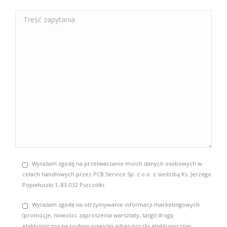
Wyrażam zgodę na przetwarzanie moich danych osobowych w
celach handlowych przez PCB Service Sp. z o.o. z siedzibą Ks. Jerzego
Popiełuszki 1, 83-032 Pszczółki.
Wyrażam zgodę na otrzymywanie informacji marketingowych
(promocje, nowości, zaproszenia warsztaty, targi) drogą
elektroniczną na podany powyżej adres poczty elektronicznej