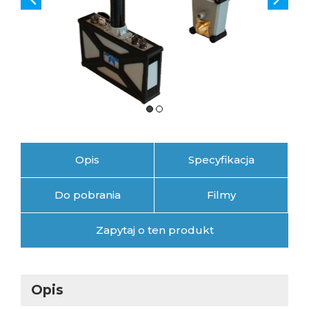
Opis
Specyfikacja
Do pobrania
Filmy
Zapytaj o ten produkt
Opis