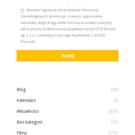
Wyrażam zgodę na otrzymywanie informacji
marketingowych (promocje, nowości, zaproszenia
warsztaty, targi) drogą elektroniczną na podany powyżej
adres poczty elektronicznej wysyłanych przez PCB Service
Sp. z o.o. z siedzibą Ks. Jerzego Popiełuszki 1, 83-032
Pszczółki.
Blog
(45)
Kalendarz
(8)
Aktualności
(237)
Bez kategorii
(31)
Filmy
(115)