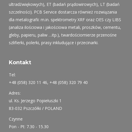
ultradźwiękowych), ET (badań prądowirowych), LT (badań
szczelności). PCB Service dostarcza również rozwiązania
dla metalografii: m.in. spektrometry XRF oraz OES czy LIBS
(analiza ilościowa i jakościowa metali, proszków, cementu,
gleby, papieru, paliw …itp.), twardościomierze przenośne
szlifierki, polerki, prasy inkludujące i przecinarki.
Kontakt
Tel:
+48 (058) 320 11 46, +48 (058) 320 79 40
Adres:
ul. Ks. Jerzego Popiełuszki 1
83-032 Pszczółki / POLAND
Czynne
Pon - Pt: 7.30 - 15.30