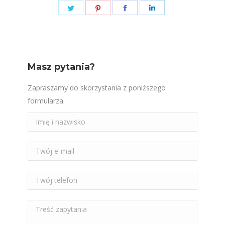
Share this post
Share
Share
Share
Share
on
on
on
on
Twitter
Pinterest
Facebook
LinkedIn
Masz pytania?
Zapraszamy do skorzystania z poniższego
formularza.