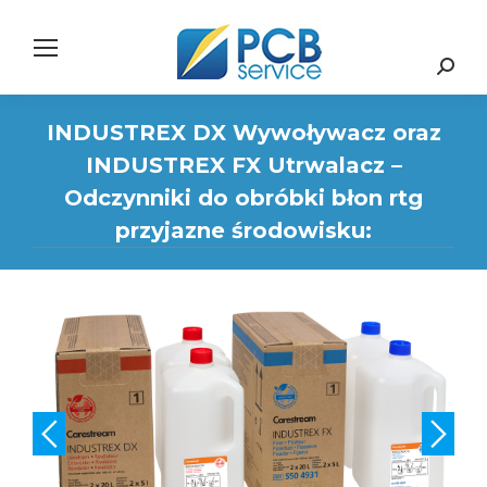
Search:
INDUSTREX DX Wywoływacz oraz
INDUSTREX FX Utrwalacz –
Odczynniki do obróbki błon rtg
przyjazne środowisku: