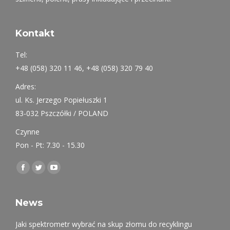
(analiza ilościowa i jakościowa metali, proszków, cementu,
gleby, papieru, paliw …itp.), twardościomierze przenośne
szlifierki, polerki, prasy inkludujące i przecinarki.
Kontakt
Tel:
+48 (058) 320 11 46, +48 (058) 320 79 40
Adres:
ul. Ks. Jerzego Popiełuszki 1
83-032 Pszczółki / POLAND
Czynne
Pon - Pt: 7.30 - 15.30
Find us on:
Facebook
Twitter
YouTube
page
page
page