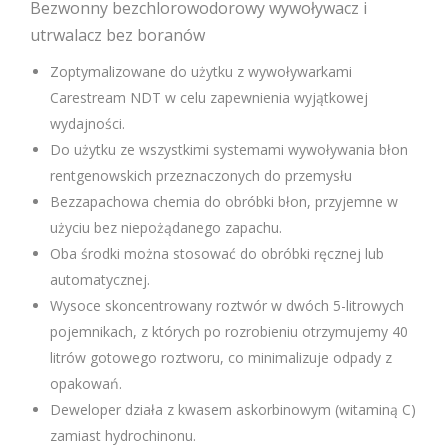
otrzymujemy zoptymalizowane wyniki na systemach
obróbki błon rentgenowskich Carestream INDUSTREX.
Bezwonny bezchlorowodorowy wywoływacz i
utrwalacz bez boranów
Zoptymalizowane do użytku z wywoływarkami
Carestream NDT w celu zapewnienia wyjątkowej
wydajności.
Do użytku ze wszystkimi systemami wywoływania błon
rentgenowskich przeznaczonych do przemysłu
Bezzapachowa chemia do obróbki błon, przyjemne w
użyciu bez niepożądanego zapachu.
Oba środki można stosować do obróbki ręcznej lub
automatycznej.
Wysoce skoncentrowany roztwór w dwóch 5-litrowych
pojemnikach, z których po rozrobieniu otrzymujemy 40
litrów gotowego roztworu, co minimalizuje odpady z
opakowań.