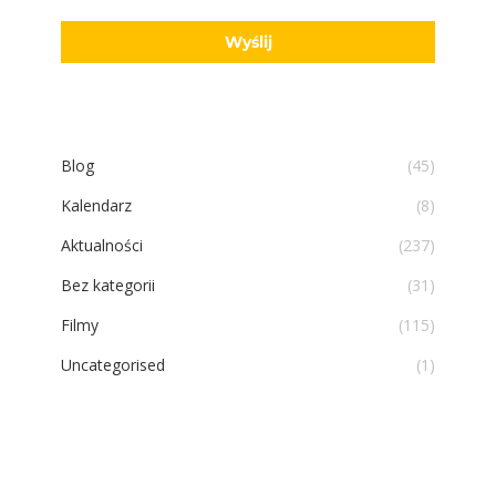
adres poczty elektronicznej wysyłanych przez PCB Service
Sp. z o.o. z siedzibą Ks. Jerzego Popiełuszki 1, 83-032
Pszczółki.
Blog
(45)
Kalendarz
(8)
Aktualności
(237)
Bez kategorii
(31)
Filmy
(115)
Uncategorised
(1)