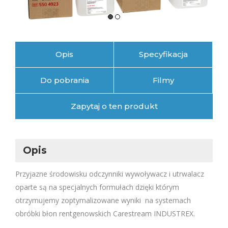
Opis
Specyfikacja
Do pobrania
Filmy
Zapytaj o ten produkt
Opis
Przyjazne środowisku odczynniki wywoływacz i utrwalacz
oparte są na specjalnych formułach dzięki którym