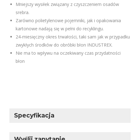
Deweloper działa z kwasem askorbinowym (witaminą C)
zamiast hydrochinonu.
Mniejszy wysiłek związany z czyszczeniem osadów
srebra.
Zarówno polietylenowe pojemniki, jak i opakowania
kartonowe nadają się w pełni do recyklingu.
24-miesięczny okres trwałości, taki sam jak w przypadku
zwykłych środków do obróbki błon INDUSTREX.
Nie ma to wpływu na oczekiwany czas przydatności
błon
Specyfikacja