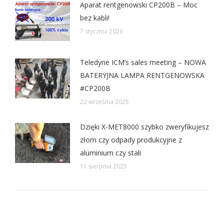
Aparat rentgenowski CP200B – Moc
bez kabli!
7 stycznia 2026
Teledyne ICM’s sales meeting – NOWA
BATERYJNA LAMPA RENTGENOWSKA
#CP200B
22 września 2025
Dzięki X-MET8000 szybko zweryfikujesz
złom czy odpady produkcyjne z
aluminium czy stali
11 sierpnia 2025