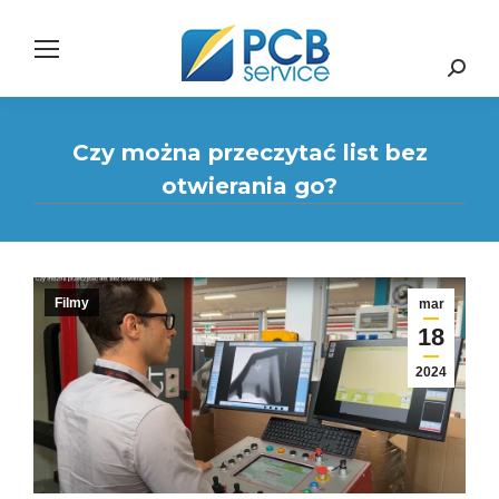
Search:
Czy można przeczytać list bez
otwierania go?
Filmy
mar
18
2024