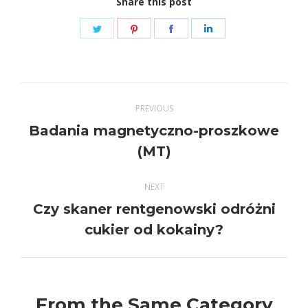
Share this post
Share
Share
Share
Share
on
on
on
on
Twitter
Pinterest
Facebook
LinkedIn
Post
PREVIOUS
navigation
Badania magnetyczno-proszkowe
Previous
(MT)
post:
NEXT
Czy skaner rentgenowski odróżni
Next
cukier od kokainy?
post:
From the Same Category