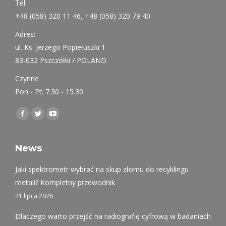
Tel:
+48 (058) 320 11 46, +48 (058) 320 79 40
Adres:
ul. Ks. Jerzego Popiełuszki 1
83-032 Pszczółki / POLAND
Czynne
Pon - Pt: 7.30 - 15.30
Find us on:
Facebook
Twitter
YouTube
page
page
page
opens
opens
opens
News
in
in
in
Jaki spektrometr wybrać na skup złomu do recyklingu
new
new
new
metali? Kompletny przewodnik
window
window
window
21 lipca 2026
Dlaczego warto przejść na radiografię cyfrową w badaniach