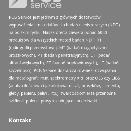
PCB Service jest jednym z głównych dostawców
wyposażenia i materiałów dla badań nieniszczących (NDT)
na polskim rynku. Nasza oferta zawiera ponad 6000
produktów dla wszystkich metod badań NDT: RT
(radiografii przemysłowej, MT (badań magnetyczno –
proszkowych), PT (badań penetracyjnych), UT (badań
ultradźwiękowych), ET (badań prądowirowych), LT (badań
szczelności). PCB Service dostarcza również rozwiązania
dla metalografii: m.in. spektrometry XRF oraz OES czy LIBS
(analiza ilościowa i jakościowa metali, proszków, cementu,
gleby, papieru, paliw …itp.), twardościomierze przenośne
szlifierki, polerki, prasy inkludujące i przecinarki.
Kontakt