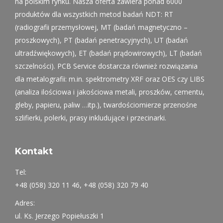
na polskim rynku. Nasza oferta zawiera ponad 6000
produktów dla wszystkich metod badań NDT: RT
(radiografii przemysłowej, MT (badań magnetyczno –
proszkowych), PT (badań penetracyjnych), UT (badań
ultradźwiękowych), ET (badań prądowirowych), LT (badań
szczelności). PCB Service dostarcza również rozwiązania
dla metalografii: m.in. spektrometry XRF oraz OES czy LIBS
(analiza ilościowa i jakościowa metali, proszków, cementu,
gleby, papieru, paliw …itp.), twardościomierze przenośne
szlifierki, polerki, prasy inkludujące i przecinarki.
Kontakt
Tel:
+48 (058) 320 11 46, +48 (058) 320 79 40
Adres:
ul. Ks. Jerzego Popiełuszki 1