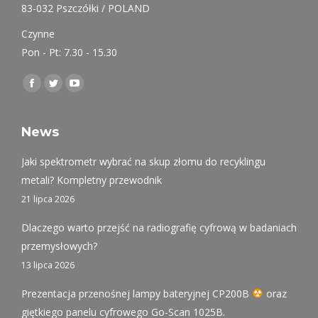
83-032 Pszczółki / POLAND
Czynne
Pon - Pt: 7.30 - 15.30
Find us on:
Facebook
Twitter
YouTube
page
page
page
opens
opens
opens
News
in
in
in
Jaki spektrometr wybrać na skup złomu do recyklingu
new
new
new
metali? Kompletny przewodnik
window
window
window
21 lipca 2026
Dlaczego warto przejść na radiografię cyfrową w badaniach
przemysłowych?
13 lipca 2026
Prezentacja przenośnej lampy bateryjnej CP200B
oraz
giętkiego panelu cyfrowego Go-Scan 1025B.