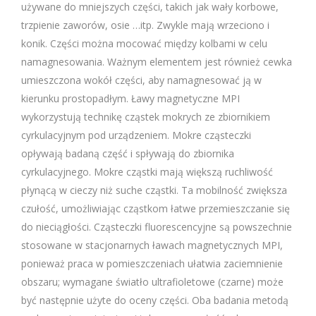
używane do mniejszych części, takich jak wały korbowe,
trzpienie zaworów, osie …itp. Zwykle mają wrzeciono i
konik. Części można mocować między kolbami w celu
namagnesowania. Ważnym elementem jest również cewka
umieszczona wokół części, aby namagnesować ją w
kierunku prostopadłym. Ławy magnetyczne MPI
wykorzystują technikę cząstek mokrych ze zbiornikiem
cyrkulacyjnym pod urządzeniem. Mokre cząsteczki
opływają badaną część i spływają do zbiornika
cyrkulacyjnego. Mokre cząstki mają większą ruchliwość
płynącą w cieczy niż suche cząstki. Ta mobilność zwiększa
czułość, umożliwiając cząstkom łatwe przemieszczanie się
do nieciągłości. Cząsteczki fluorescencyjne są powszechnie
stosowane w stacjonarnych ławach magnetycznych MPI,
ponieważ praca w pomieszczeniach ułatwia zaciemnienie
obszaru; wymagane światło ultrafioletowe (czarne) może
być następnie użyte do oceny części. Oba badania metodą