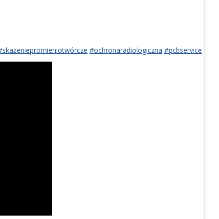
#skażeniepromieniotwórcze
#ochronaradiologiczna
#pcbservice