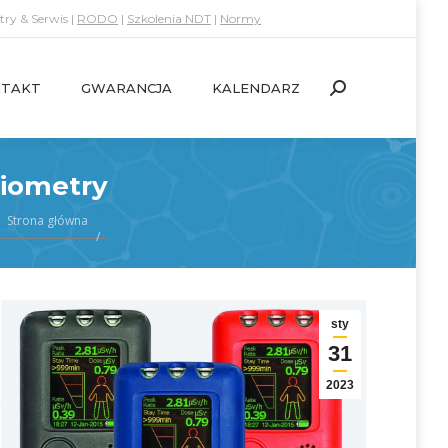
ry & Serwis |
RODO
|
Szkolenia NDT
|
Normy
TAKT
GWARANCJA
KALENDARZ
Search:
TAKT
GWARANCJA
KALENDARZ
Search:
diometry
Strona główna
sty
31
2023