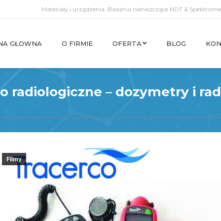
Materiały i urządzenia. Badania nieniszczące NDT & Spektromet
NA GŁOWNA
O FIRMIE
OFERTA
BLOG
KON
NA GŁOWNA
O FIRMIE
OFERTA
BLOG
KON
 radiologiczne – dozymetry i ra
Filmy