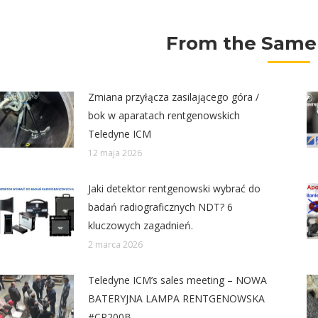
From the Same
Zmiana przyłącza zasilającego góra /
bok w aparatach rentgenowskich
Teledyne ICM
12 maja 2026
Jaki detektor rentgenowski wybrać do
badań radiograficznych NDT? 6
kluczowych zagadnień.
2 marca 2026
Teledyne ICM’s sales meeting – NOWA
BATERYJNA LAMPA RENTGENOWSKA
#CP200B