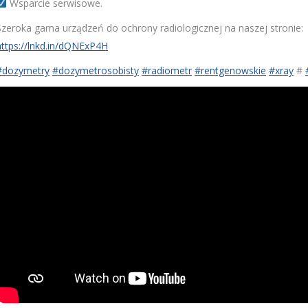
Wsparcie serwisowe.
Szeroka gama urządzeń do ochrony radiologicznej na naszej stronie:
https://lnkd.in/dQNExP4H
#dozymetry
#dozymetrosobisty
#radiometr
#rentgenowskie
#xray
#