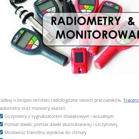
Zadbaj o bezpieczeństwo radiologiczne swoich pracowników.
Tracerc
radiometry oraz moniotry skażeń.
Dozymetry z sygnalizatorem dźwiękowym i wizualnym.
Pomiar dawki, pomiar dawki skumulowanej i szczytowej.
Możliwość transferu wyników do chmury.