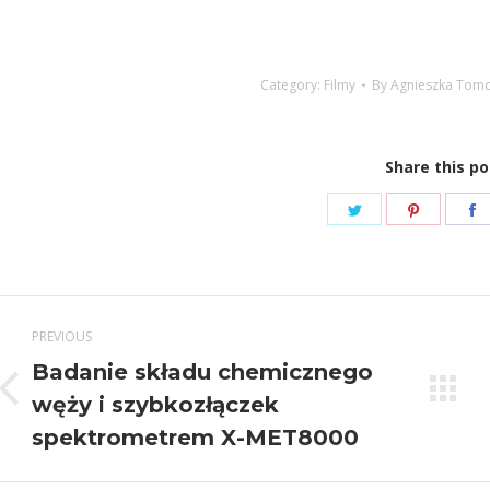
Category:
Filmy
By
Agnieszka Tomc
Share this po
Share
Share
S
on
on
Twitter
Pinteres
F
Post
PREVIOUS
navigation
Badanie składu chemicznego
Previous
węży i szybkozłączek
post:
spektrometrem X-MET8000