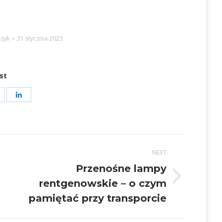
zyk
31 stycznia 2023
st
hare
Share
on
on
t
acebook
LinkedIn
NEXT
Przenośne lampy
Next
rentgenowskie – o czym
post:
pamiętać przy transporcie