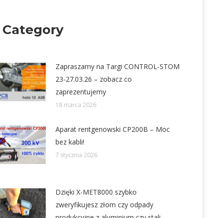
 Category
Zapraszamy na Targi CONTROL-STOM
23-27.03.26 – zobacz co
zaprezentujemy
18 marca 2026
Aparat rentgenowski CP200B – Moc
bez kabli!
7 stycznia 2026
Dzięki X-MET8000 szybko
zweryfikujesz złom czy odpady
produkcyjne z aluminium czy stali