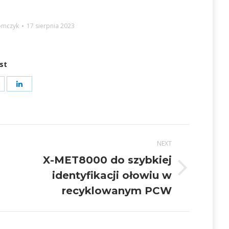
omczyk
17 sierpnia 2023
st
hare
Share
on
on
t
acebook
LinkedIn
NEXT
X-MET8000 do szybkiej
Next
identyfikacji ołowiu w
post:
recyklowanym PCW