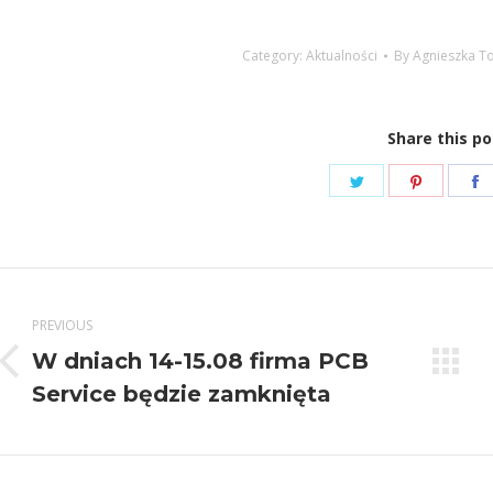
Category:
Aktualności
By
Agnieszka T
Share this po
Share
Share
S
on
on
Twitter
Pinteres
F
Post
navigation
PREVIOUS
W dniach 14-15.08 firma PCB
Previous
Service będzie zamknięta
post: