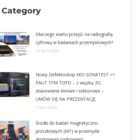
 Category
Dlaczego warto przejść na radiografię
cyfrową w badaniach przemysłowych?
13 lipca 2026
Nowy Defektoskop XEO SONATEST =>
PAUT TFM TOFD – z wiązką 3D,
skanowanie liniowe i sektorowe –
UMÓW SIĘ NA PREZENTACJĘ
1 lipca 2026
Środki do badań magnetyczno-
proszkowych (MT) w przemyśle
atomowym (jądrowym)