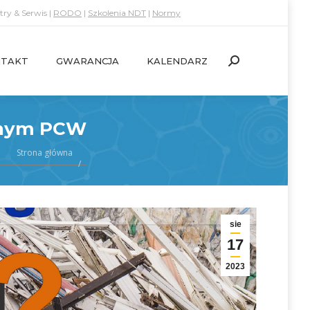
ry & Serwis |
RODO
|
Szkolenia NDT
|
Normy
TAKT
GWARANCJA
KALENDARZ
Search:
TAKT
GWARANCJA
KALENDARZ
Search:
wanym PCW
Strona główna
sie
17
2023