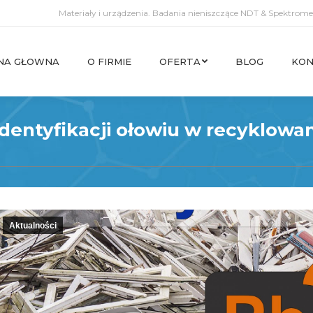
Materiały i urządzenia. Badania nieniszczące NDT & Spektromet
NA GŁOWNA
O FIRMIE
OFERTA
BLOG
KON
NA GŁOWNA
O FIRMIE
OFERTA
BLOG
KON
identyfikacji ołowiu w recyklo
Aktualności