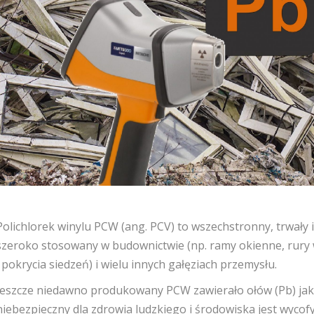
Polichlorek winylu PCW (ang. PCV) to wszechstronny, trwały i
szeroko stosowany w budownictwie (np. ramy okienne, rury
i pokrycia siedzeń) i wielu innych gałęziach przemysłu.
Jeszcze niedawno produkowany PCW zawierało ołów (Pb) jako s
niebezpieczny dla zdrowia ludzkiego i środowiska jest wyc