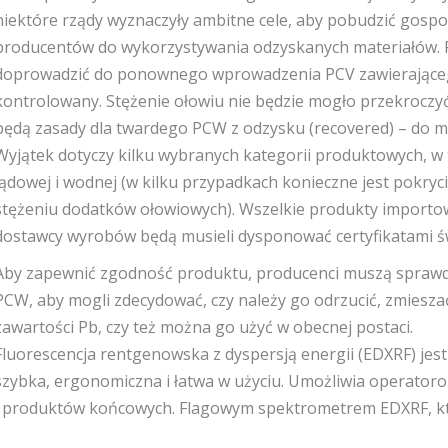
niektóre rządy wyznaczyły ambitne cele, aby pobudzić gosp
producentów do wykorzystywania odzyskanych materiałów. P
doprowadzić do ponownego wprowadzenia PCV zawierającego P
kontrolowany. Stężenie ołowiu nie będzie mogło przekroczy
będą zasady dla twardego PCW z odzysku (recovered) – do ma
Wyjątek dotyczy kilku wybranych kategorii produktowych, w ty
lądowej i wodnej (w kilku przypadkach konieczne jest pokr
stężeniu dodatków ołowiowych). Wszelkie produkty import
dostawcy wyrobów będą musieli dysponować certyfikatami ś
Aby zapewnić zgodność produktu, producenci muszą spraw
PCW, aby mogli zdecydować, czy należy go odrzucić, zmies
zawartości Pb, czy też można go użyć w obecnej postaci.
Fluorescencja rentgenowska z dyspersją energii (EDXRF) jest i
szybka, ergonomiczna i łatwa w użyciu. Umożliwia operator
i produktów końcowych. Flagowym spektrometrem EDXRF, kt