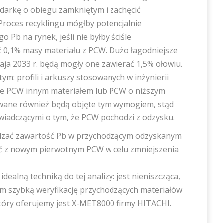
odarkę o obiegu zamkniętym i zachęcić
roces recyklingu mógłby potencjalnie
b na rynek, jeśli nie byłby ściśle
ć 0,1% masy materiału z PCW. Dużo łagodniejsze
ja 2033 r. będą mogły one zawierać 1,5% ołowiu.
m: profili i arkuszy stosowanych w inżynierii
ycie PCW innym materiałem lub PCW o niższym
owane również będą objęte tym wymogiem, stąd
wiadczącymi o tym, że PCW pochodzi z odzysku.
dzać zawartość Pb w przychodzącym odzyskanym
zać z nowym pierwotnym PCW w celu zmniejszenia
dealną techniką do tej analizy: jest nieniszcząca,
om szybką weryfikację przychodzących materiałów
óry oferujemy jest X-MET8000 firmy HITACHI.