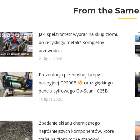
From the Same
Jaki spektrometr wybrać na skup złomu
do recyklingu metali? Kompletny
przewodnik
21 lipca 2026
Prezentacja przenośnej lampy
bateryjnej CP200B
oraz giętkiego
panelu cyfrowego Go-Scan 1025B.
10 lipca 2026
Zbadanie składu chemicznego
najróżniejszych komponentów, które
trafia na złom może stanowić