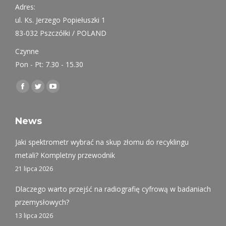
Adres:
ul. Ks. Jerzego Popiełuszki 1
83-032 Pszczółki / POLAND
Czynne
Pon - Pt: 7.30 - 15.30
Find us on:
Facebook
Twitter
YouTube
page
page
page
opens
opens
opens
News
in
in
in
Jaki spektrometr wybrać na skup złomu do recyklingu
new
new
new
metali? Kompletny przewodnik
window
window
window
21 lipca 2026
Dlaczego warto przejść na radiografię cyfrową w badaniach
przemysłowych?
13 lipca 2026