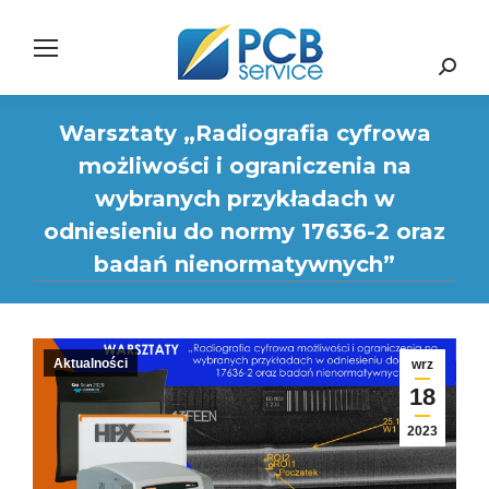
Search:
Warsztaty „Radiografia cyfrowa
możliwości i ograniczenia na
wybranych przykładach w
odniesieniu do normy 17636-2 oraz
badań nienormatywnych”
Aktualności
wrz
18
2023