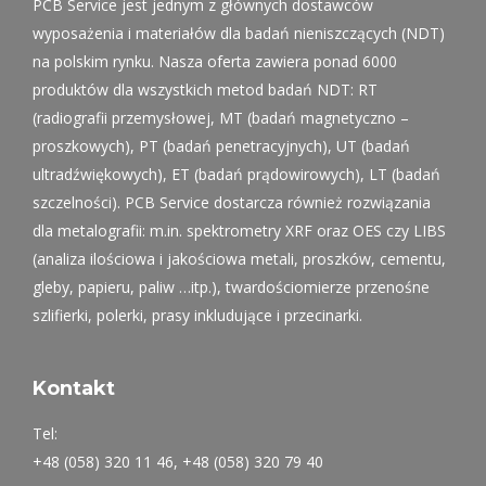
PCB Service jest jednym z głównych dostawców
wyposażenia i materiałów dla badań nieniszczących (NDT)
na polskim rynku. Nasza oferta zawiera ponad 6000
produktów dla wszystkich metod badań NDT: RT
(radiografii przemysłowej, MT (badań magnetyczno –
proszkowych), PT (badań penetracyjnych), UT (badań
ultradźwiękowych), ET (badań prądowirowych), LT (badań
szczelności). PCB Service dostarcza również rozwiązania
dla metalografii: m.in. spektrometry XRF oraz OES czy LIBS
(analiza ilościowa i jakościowa metali, proszków, cementu,
gleby, papieru, paliw …itp.), twardościomierze przenośne
szlifierki, polerki, prasy inkludujące i przecinarki.
Kontakt
Tel:
+48 (058) 320 11 46, +48 (058) 320 79 40