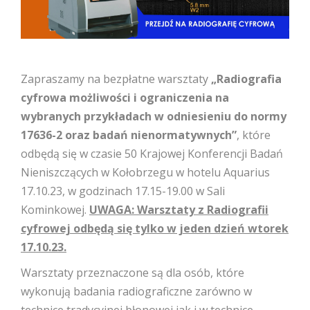
Zapraszamy na bezpłatne warsztaty
„Radiografia
cyfrowa możliwości i ograniczenia na
wybranych przykładach w odniesieniu do normy
17636-2 oraz badań nienormatywnych”
, które
odbędą się w czasie 50 Krajowej Konferencji Badań
Nieniszczących w Kołobrzegu w hotelu Aquarius
17.10.23, w godzinach 17.15-19.00 w Sali
Kominkowej.
UWAGA: Warsztaty z Radiografii
cyfrowej odbędą się tylko w jeden dzień wtorek
17.10.23.
Warsztaty przeznaczone są dla osób, które
wykonują badania radiograficzne zarówno w
technice tradycyjnej błonowej jak i w technice