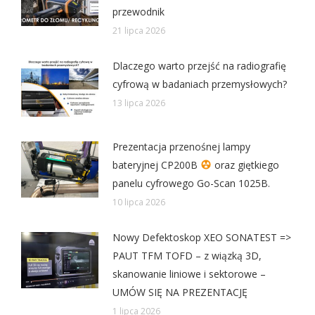
przewodnik
21 lipca 2026
Dlaczego warto przejść na radiografię
cyfrową w badaniach przemysłowych?
13 lipca 2026
Prezentacja przenośnej lampy
bateryjnej CP200B
oraz giętkiego
panelu cyfrowego Go-Scan 1025B.
10 lipca 2026
Nowy Defektoskop XEO SONATEST =>
PAUT TFM TOFD – z wiązką 3D,
skanowanie liniowe i sektorowe –
UMÓW SIĘ NA PREZENTACJĘ
1 lipca 2026