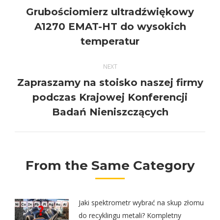
navigation
Grubościomierz ultradźwiękowy
Previous
A1270 EMAT-HT do wysokich
post:
temperatur
NEXT
Zapraszamy na stoisko naszej firmy
Next
podczas Krajowej Konferencji
post:
Badań Nieniszczących
From the Same Category
Jaki spektrometr wybrać na skup złomu
do recyklingu metali? Kompletny