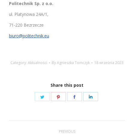
Politechnik Sp. z o.o.
ul. Platynowa 24A/1,
71-220 Bezrzecze
biuro@politechnik.eu
Category:
Aktualności
By
Agnieszka Tomczyk
18 września 2023
Share this post
Share
Share
Share
Share
on
on
on
on
Twitter
Pinterest
Facebook
LinkedIn
Post
PREVIOUS