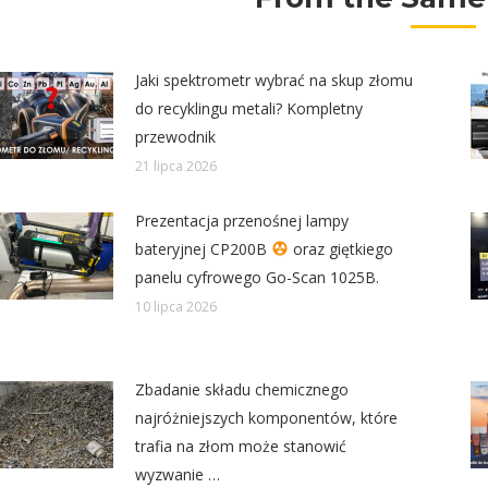
Jaki spektrometr wybrać na skup złomu
do recyklingu metali? Kompletny
przewodnik
21 lipca 2026
Prezentacja przenośnej lampy
bateryjnej CP200B
oraz giętkiego
panelu cyfrowego Go-Scan 1025B.
10 lipca 2026
Zbadanie składu chemicznego
najróżniejszych komponentów, które
trafia na złom może stanowić
wyzwanie …