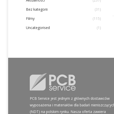
Aktualności
(237)
Bez kategorii
(31)
Filmy
(115)
Uncategorised
(1)
PCB Service jest jednym z głównych dostawców
wyposażenia i materiałów dla badań nieniszczącyc
(NDT) na polskim rynku. Nasza oferta zawiera