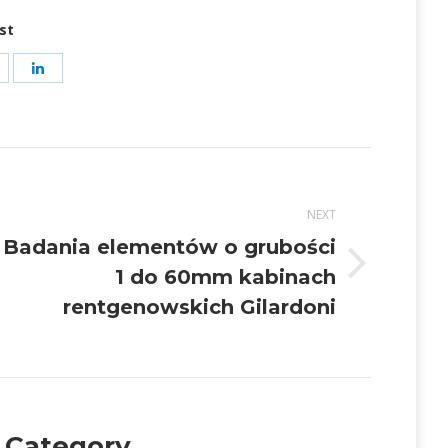
st
hare
Share
on
on
t
acebook
LinkedIn
NEXT
Badania elementów o grubości
Next
1 do 60mm kabinach
post:
rentgenowskich Gilardoni
 Category