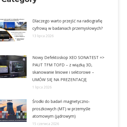
Dlaczego warto przejść na radiografię
cyfrową w badaniach przemysłowych?
13 lipca 2026
Nowy Defektoskop XEO SONATEST =>
PAUT TFM TOFD – z wiązką 3D,
skanowanie liniowe i sektorowe –
UMÓW SIĘ NA PREZENTACJĘ
1 lipca 2026
Środki do badań magnetyczno-
proszkowych (MT) w przemyśle
atomowym (jądrowym)
15 czerwca 2026