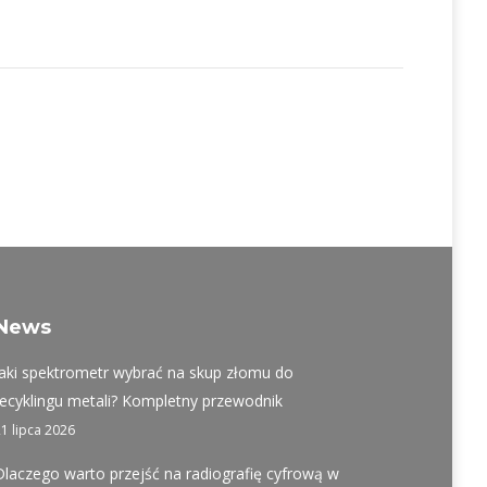
News
Jaki spektrometr wybrać na skup złomu do
recyklingu metali? Kompletny przewodnik
21 lipca 2026
Dlaczego warto przejść na radiografię cyfrową w