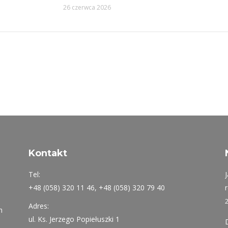
26 czerwca 2026
Kontakt
Tel:
+48 (058) 320 11 46, +48 (058) 320 79 40
Adres:
h
ul. Ks. Jerzego Popiełuszki 1