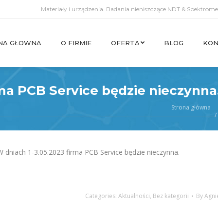
Materiały i urządzenia. Badania nieniszczące NDT & Spektromet
NA GŁOWNA
O FIRMIE
OFERTA
BLOG
KON
NA GŁOWNA
O FIRMIE
OFERTA
BLOG
KON
rma PCB Service będzie nieczynna
Strona główna
W dniach 1-3.05.2023 firma PCB Service będzie nieczynna.
Categories:
Aktualności
,
Bez kategorii
By
Agni