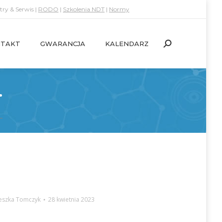
ry & Serwis |
RODO
|
Szkolenia NDT
|
Normy
TAKT
GWARANCJA
KALENDARZ
Search:
TAKT
GWARANCJA
KALENDARZ
Search:
.
eszka Tomczyk
28 kwietnia 2023