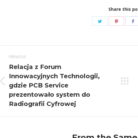
Share this po
Share
Share
S
on
on
Twitter
Pinteres
F
Post
PREVIOUS
navigation
Relacja z Forum
Innowacyjnych Technologii,
Previous
gdzie PCB Service
post:
prezentowało system do
Radiografii Cyfrowej
From the Same