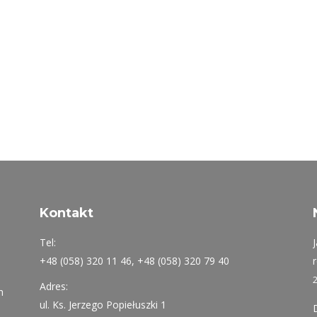
Kontakt
Tel:
+48 (058) 320 11 46, +48 (058) 320 79 40
Adres:
h
ul. Ks. Jerzego Popiełuszki 1