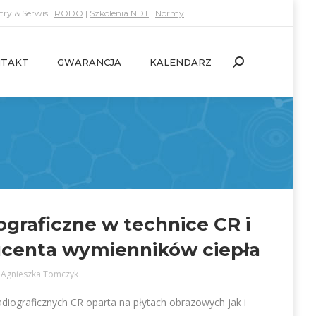
ry & Serwis |
RODO
|
Szkolenia NDT
|
Normy
TAKT
GWARANCJA
KALENDARZ
Search:
TAKT
GWARANCJA
KALENDARZ
Search:
ograficzne w technice CR i
ucenta wymienników ciepła
y
Agnieszka Tomczyk
diograficznych CR oparta na płytach obrazowych jak i