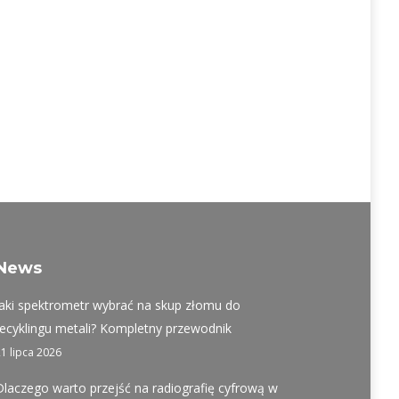
News
Jaki spektrometr wybrać na skup złomu do
recyklingu metali? Kompletny przewodnik
21 lipca 2026
Dlaczego warto przejść na radiografię cyfrową w