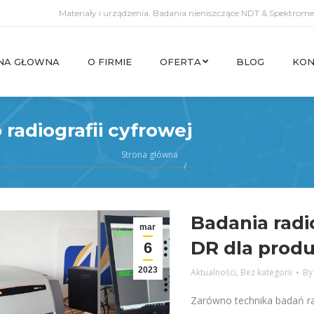
Materiały i urządzenia. Badania nieniszczące NDT & Spektromet
NA GŁOWNA
O FIRMIE
OFERTA
BLOG
KON
NA GŁOWNA
O FIRMIE
OFERTA
BLOG
KON
radiografii cyfrowej
Strona główna
Badania radi
mar
DR dla prod
6
2023
Aktualności
,
Bez kategorii
B
Zarówno technika badań ra