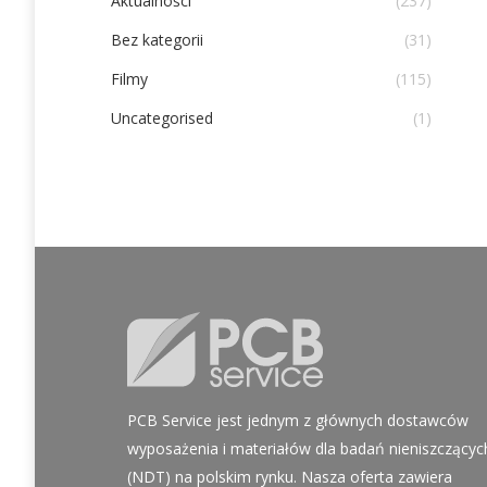
Aktualności
(237)
Bez kategorii
(31)
Filmy
(115)
Uncategorised
(1)
PCB Service jest jednym z głównych dostawców
wyposażenia i materiałów dla badań nieniszczącyc
(NDT) na polskim rynku. Nasza oferta zawiera