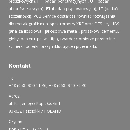
proszkowych), PT (badań penetracyjnych), UT (badań
ultradźwiękowych), ET (badań prądowirowych), LT (badań
szczelności). PCB Service dostarcza również rozwiązania
dla metalografii: m.in. spektrometry XRF oraz OES czy LIBS
(analiza ilościowa i jakościowa metali, proszków, cementu,
gleby, papieru, paliw …itp.), twardościomierze przenośne
szlifierki, polerki, prasy inkludujące i przecinarki.
Kontakt
Tel:
+48 (058) 320 11 46, +48 (058) 320 79 40
Adres:
ul. Ks. Jerzego Popiełuszki 1
83-032 Pszczółki / POLAND
Czynne
Pon - Pt: 7.30 - 15.30