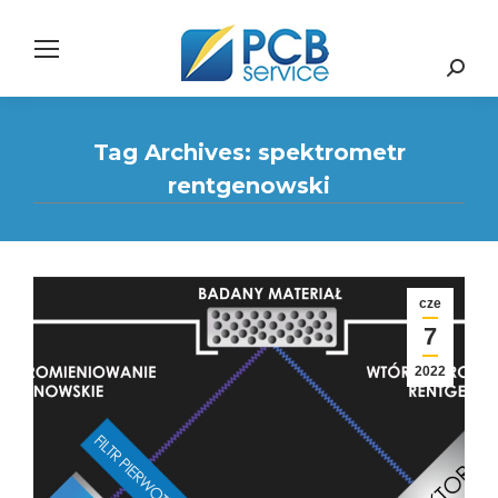
Search:
Tag Archives:
spektrometr
rentgenowski
cze
7
2022