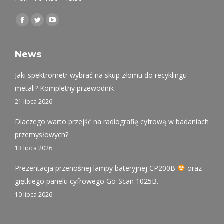
Find us on:
Facebook
Twitter
YouTube
page
page
page
opens
opens
opens
News
in
in
in
Jaki spektrometr wybrać na skup złomu do recyklingu
new
new
new
metali? Kompletny przewodnik
window
window
window
21 lipca 2026
Dlaczego warto przejść na radiografię cyfrową w badaniach
przemysłowych?
13 lipca 2026
Prezentacja przenośnej lampy bateryjnej CP200B
oraz
giętkiego panelu cyfrowego Go-Scan 1025B.
10 lipca 2026