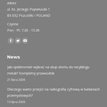
Adres:
ul. Ks. Jerzego Popiełuszki 1
83-032 Pszczółki / POLAND
Czynne
Pon - Pt: 7.30 - 15.30
Find us on:
Facebook
Twitter
YouTube
page
page
page
opens
opens
opens
News
in
in
in
Jaki spektrometr wybrać na skup złomu do recyklingu
new
new
new
metali? Kompletny przewodnik
window
window
window
21 lipca 2026
Dlaczego warto przejść na radiografię cyfrową w badaniach
przemysłowych?
13 lipca 2026