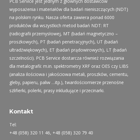
PCB Service jest jednym z głównych dostawców
wyposażenia i materiałów dla badań nieniszczących (NDT)
na polskim rynku. Nasza oferta zawiera ponad 6000
produktów dla wszystkich metod badań NDT: RT
(radiografii przemysłowej, MT (badań magnetyczno –
proszkowych), PT (badań penetracyjnych), UT (badań
ultradźwiękowych), ET (badań prądowirowych), LT (badań
szczelności). PCB Service dostarcza również rozwiązania
dla metalografii: m.in. spektrometry XRF oraz OES czy LIBS
(analiza ilościowa i jakościowa metali, proszków, cementu,
gleby, papieru, paliw …itp.), twardościomierze przenośne
szlifierki, polerki, prasy inkludujące i przecinarki.
Kontakt
Tel:
+48 (058) 320 11 46, +48 (058) 320 79 40