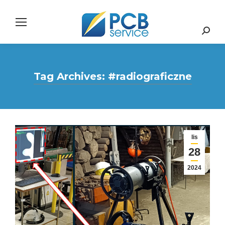
Search:
Tag Archives:
#radiograficzne
lis
28
2024