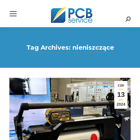
Search:
Tag Archives:
nieniszczące
cze
13
2024