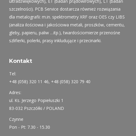
ultradźwiękowych), ET (badań prądowirowych), LT (badań
szczelności). PCB Service dostarcza również rozwiązania
dla metalografii: m.in. spektrometry XRF oraz OES czy LIBS
(analiza ilościowa i jakościowa metali, proszków, cementu,
gleby, papieru, paliw …itp.), twardościomierze przenośne
szlifierki, polerki, prasy inkludujące i przecinarki.
Kontakt
Tel:
+48 (058) 320 11 46, +48 (058) 320 79 40
Adres:
ul. Ks. Jerzego Popiełuszki 1
83-032 Pszczółki / POLAND
Czynne
Pon - Pt: 7.30 - 15.30