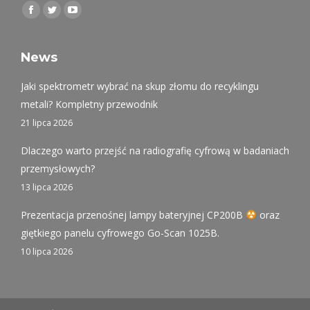
Find us on:
Facebook
Twitter
YouTube
page
page
page
opens
opens
opens
News
in
in
in
Jaki spektrometr wybrać na skup złomu do recyklingu
new
new
new
metali? Kompletny przewodnik
window
window
window
21 lipca 2026
Dlaczego warto przejść na radiografię cyfrową w badaniach
przemysłowych?
13 lipca 2026
Prezentacja przenośnej lampy bateryjnej CP200B
oraz
giętkiego panelu cyfrowego Go-Scan 1025B.
10 lipca 2026