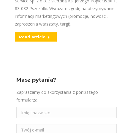
Service Sp. z o.o. z siedzibą Ks. Jerzego Popiełuszki 1,
83-032 Pszczółki. Wyrażam zgodę na otrzymywanie
informacji marketingowych (promocje, nowości,
zaproszenia warsztaty, targi)…
Read article
Masz pytania?
Zapraszamy do skorzystania z poniższego
formularza.