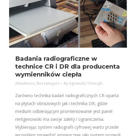
Badania radiograficzne w
technice CR i DR dla producenta
wymienników ciepła
Aktualności
,
Bez kategorii
By
Agnieszka Tomczyk
Zarówno technika badań radiograficznych CR oparta
na płytach obrazowych jak i technika DR, gdzie
medium odbierającym promieniowanie jest panel
rentgenowski ma swoje zalety i ograniczenia.
Wybierając system radiografii cyfrowej warto przede
wszystkim sprawdzić empirycznie jaki system pozwoli