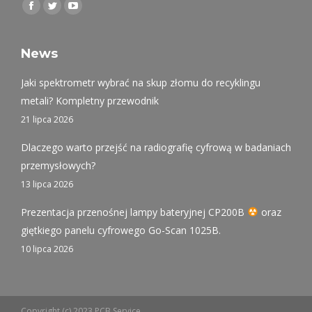
Find us on:
Facebook
Twitter
YouTube
page
page
page
opens
opens
opens
News
in
in
in
Jaki spektrometr wybrać na skup złomu do recyklingu
new
new
new
metali? Kompletny przewodnik
window
window
window
21 lipca 2026
Dlaczego warto przejść na radiografię cyfrową w badaniach
przemysłowych?
13 lipca 2026
Prezentacja przenośnej lampy bateryjnej CP200B
oraz
giętkiego panelu cyfrowego Go-Scan 1025B.
10 lipca 2026
Copyright (c) 2023 PCB Service