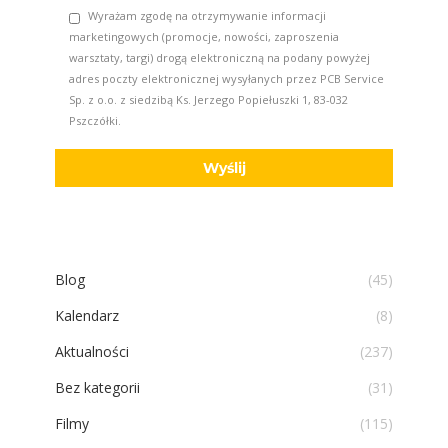
Wyrażam zgodę na otrzymywanie informacji
marketingowych (promocje, nowości, zaproszenia
warsztaty, targi) drogą elektroniczną na podany powyżej
adres poczty elektronicznej wysyłanych przez PCB Service
Sp. z o.o. z siedzibą Ks. Jerzego Popiełuszki 1, 83-032
Pszczółki.
Blog
(45)
Kalendarz
(8)
Aktualności
(237)
Bez kategorii
(31)
Filmy
(115)