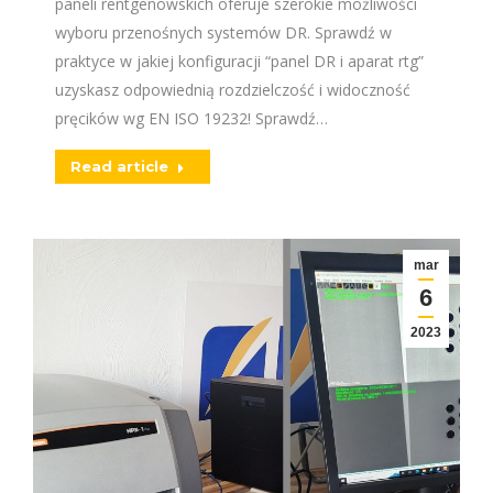
paneli rentgenowskich oferuje szerokie możliwości
wyboru przenośnych systemów DR. Sprawdź w
praktyce w jakiej konfiguracji “panel DR i aparat rtg”
uzyskasz odpowiednią rozdzielczość i widoczność
pręcików wg EN ISO 19232! Sprawdź…
Read article
mar
6
2023