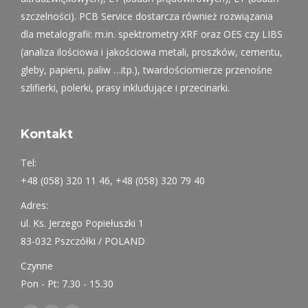
szczelności). PCB Service dostarcza również rozwiązania
dla metalografii: m.in. spektrometry XRF oraz OES czy LIBS
(analiza ilościowa i jakościowa metali, proszków, cementu,
gleby, papieru, paliw …itp.), twardościomierze przenośne
szlifierki, polerki, prasy inkludujące i przecinarki.
Kontakt
Tel:
+48 (058) 320 11 46, +48 (058) 320 79 40
Adres:
ul. Ks. Jerzego Popiełuszki 1
83-032 Pszczółki / POLAND
Czynne
Pon - Pt: 7.30 - 15.30