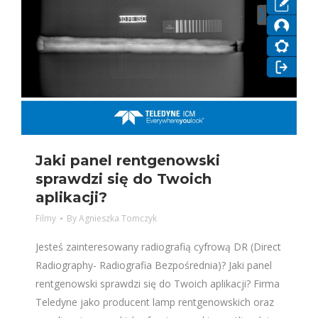
Jaki panel rentgenowski
sprawdzi się do Twoich
aplikacji?
Filmy
By
Agnieszka Tomczyk
Jesteś zainteresowany radiografią cyfrową DR (Direct
Radiography- Radiografia Bezpośrednia)? Jaki panel
rentgenowski sprawdzi się do Twoich aplikacji? Firma
Teledyne jako producent lamp rentgenowskich oraz