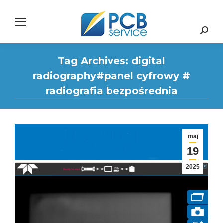
Search:
Tag Archives:
digital
radiography#panel cyfrowy #
radiografia bezpośrednia
maj
19
2025