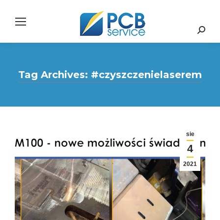
Search:
Tag Archives:
#czyszczenielaserem
sie
4
2021