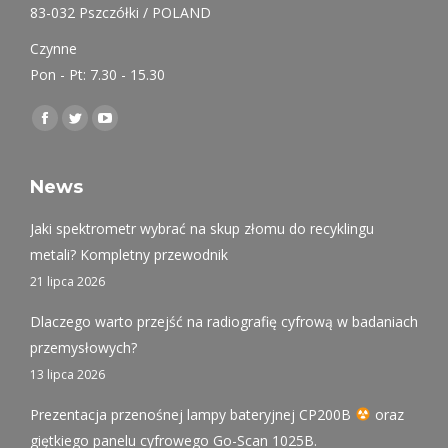
83-032 Pszczółki / POLAND
Czynne
Pon - Pt: 7.30 - 15.30
Find us on:
Facebook
Twitter
YouTube
page
page
page
opens
opens
opens
News
in
in
in
Jaki spektrometr wybrać na skup złomu do recyklingu
new
new
new
metali? Kompletny przewodnik
window
window
window
21 lipca 2026
Dlaczego warto przejść na radiografię cyfrową w badaniach
przemysłowych?
13 lipca 2026
Prezentacja przenośnej lampy bateryjnej CP200B
oraz
giętkiego panelu cyfrowego Go-Scan 1025B.