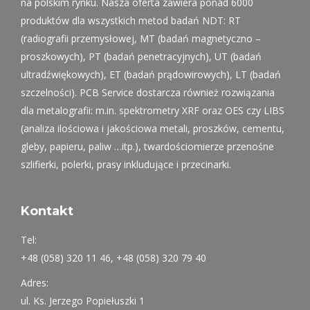
na polskim rynku. Nasza oferta zawiera ponad 6000
produktów dla wszystkich metod badań NDT: RT
(radiografii przemysłowej, MT (badań magnetyczno –
proszkowych), PT (badań penetracyjnych), UT (badań
ultradźwiękowych), ET (badań prądowirowych), LT (badań
szczelności). PCB Service dostarcza również rozwiązania
dla metalografii: m.in. spektrometry XRF oraz OES czy LIBS
(analiza ilościowa i jakościowa metali, proszków, cementu,
gleby, papieru, paliw …itp.), twardościomierze przenośne
szlifierki, polerki, prasy inkludujące i przecinarki.
Kontakt
Tel:
+48 (058) 320 11 46, +48 (058) 320 79 40
Adres:
ul. Ks. Jerzego Popiełuszki 1