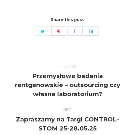
Share this post
Share
Share
Share
Share
on
on
on
on
Twitter
Pinterest
Facebook
LinkedIn
Post
PREVIOUS
navigation
Przemysłowe badania
Previous
rentgenowskie – outsourcing czy
post:
własne laboratorium?
NEXT
Zapraszamy na Targi CONTROL-
Next
STOM 25-28.05.25
post: