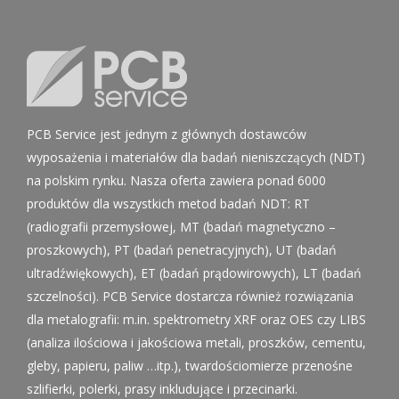
PCB Service jest jednym z głównych dostawców
wyposażenia i materiałów dla badań nieniszczących (NDT)
na polskim rynku. Nasza oferta zawiera ponad 6000
produktów dla wszystkich metod badań NDT: RT
(radiografii przemysłowej, MT (badań magnetyczno –
proszkowych), PT (badań penetracyjnych), UT (badań
ultradźwiękowych), ET (badań prądowirowych), LT (badań
szczelności). PCB Service dostarcza również rozwiązania
dla metalografii: m.in. spektrometry XRF oraz OES czy LIBS
(analiza ilościowa i jakościowa metali, proszków, cementu,
gleby, papieru, paliw …itp.), twardościomierze przenośne
szlifierki, polerki, prasy inkludujące i przecinarki.