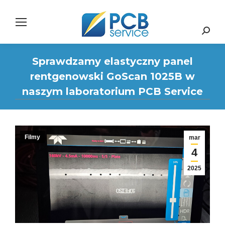
Search:
Sprawdzamy elastyczny panel
rentgenowski GoScan 1025B w
naszym laboratorium PCB Service
Filmy
mar
4
2025