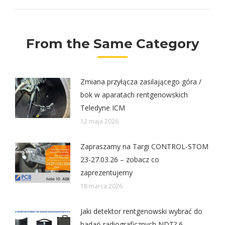
From the Same Category
Zmiana przyłącza zasilającego góra /
bok w aparatach rentgenowskich
Teledyne ICM
12 maja 2026
Zapraszamy na Targi CONTROL-STOM
23-27.03.26 – zobacz co
zaprezentujemy
18 marca 2026
Jaki detektor rentgenowski wybrać do
badań radiograficznych NDT? 6