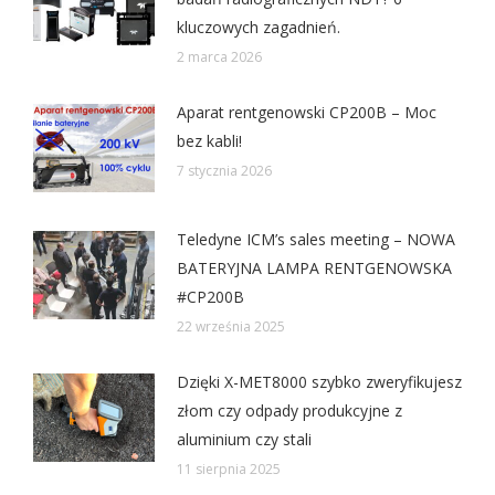
kluczowych zagadnień.
2 marca 2026
Aparat rentgenowski CP200B – Moc
bez kabli!
7 stycznia 2026
Teledyne ICM’s sales meeting – NOWA
BATERYJNA LAMPA RENTGENOWSKA
#CP200B
22 września 2025
Dzięki X-MET8000 szybko zweryfikujesz
złom czy odpady produkcyjne z
aluminium czy stali
11 sierpnia 2025