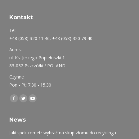
Kontakt
Tel:
+48 (058) 320 11 46, +48 (058) 320 79 40
Adres:
ul. Ks. Jerzego Popiełuszki 1
83-032 Pszczółki / POLAND
Czynne
Pon - Pt: 7.30 - 15.30
Find us on:
Facebook
Twitter
YouTube
page
page
page
opens
opens
opens
News
in
in
in
Jaki spektrometr wybrać na skup złomu do recyklingu
new
new
new