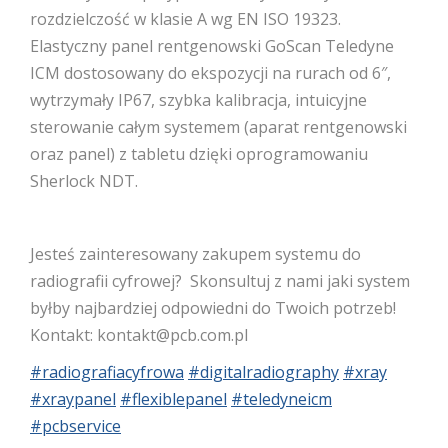
rozdzielczość w klasie A wg EN ISO 19323.
Elastyczny panel rentgenowski GoScan Teledyne
ICM dostosowany do ekspozycji na rurach od 6″,
wytrzymały IP67, szybka kalibracja, intuicyjne
sterowanie całym systemem (aparat rentgenowski
oraz panel) z tabletu dzięki oprogramowaniu
Sherlock NDT.
Jesteś zainteresowany zakupem systemu do
radiografii cyfrowej? Skonsultuj z nami jaki system
byłby najbardziej odpowiedni do Twoich potrzeb!
Kontakt: kontakt@pcb.com.pl
#radiografiacyfrowa
#digitalradiography
#xray
#xraypanel
#flexiblepanel
#teledyneicm
#pcbservice