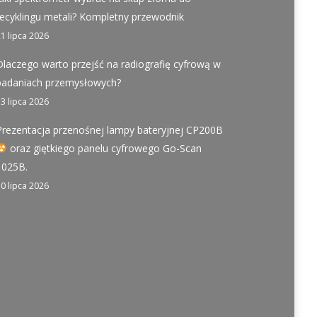
recyklingu metali? Kompletny przewodnik
21 lipca 2026
Dlaczego warto przejść na radiografię cyfrową w
badaniach przemysłowych?
13 lipca 2026
Prezentacja przenośnej lampy bateryjnej CP200B
oraz giętkiego panelu cyfrowego Go-Scan
1025B.
10 lipca 2026