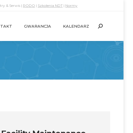
ry & Serwis |
RODO
|
Szkolenia NDT
|
Normy
TAKT
GWARANCJA
KALENDARZ
Search:
TAKT
GWARANCJA
KALENDARZ
Search: