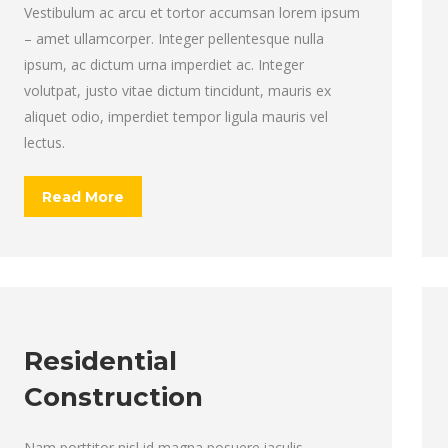
Vestibulum ac arcu et tortor accumsan lorem ipsum
– amet ullamcorper. Integer pellentesque nulla
ipsum, ac dictum urna imperdiet ac. Integer
volutpat, justo vitae dictum tincidunt, mauris ex
aliquet odio, imperdiet tempor ligula mauris vel
lectus.
Read More
Residential
Construction
Nam porttitor nisl id magna posuere iaculis.