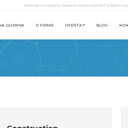
Materiały i urządzenia. Badania nieniszczące NDT & Spektromet
NA GŁOWNA
O FIRMIE
OFERTA
BLOG
KON
NA GŁOWNA
O FIRMIE
OFERTA
BLOG
KON