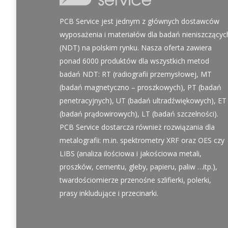
PCB Service jest jednym z głównych dostawców
wyposażenia i materiałów dla badań nieniszczącyc
(NDT) na polskim rynku. Nasza oferta zawiera
ponad 6000 produktów dla wszystkich metod
badań NDT: RT (radiografii przemysłowej, MT
(badań magnetyczno – proszkowych), PT (badań
penetracyjnych), UT (badań ultradźwiękowych), ET
(badań prądowirowych), LT (badań szczelności).
PCB Service dostarcza również rozwiązania dla
metalografii: m.in. spektrometry XRF oraz OES czy
LIBS (analiza ilościowa i jakościowa metali,
proszków, cementu, gleby, papieru, paliw …itp.),
twardościomierze przenośne szlifierki, polerki,
prasy inkludujące i przecinarki.