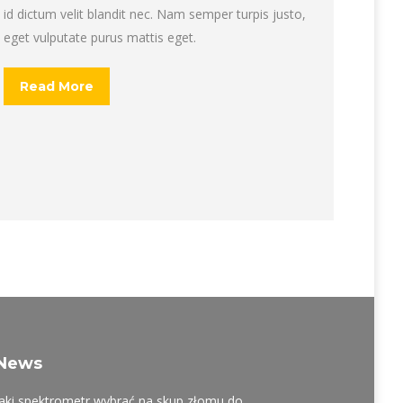
id dictum velit blandit nec. Nam semper turpis justo,
eget vulputate purus mattis eget.
Read More
News
Jaki spektrometr wybrać na skup złomu do