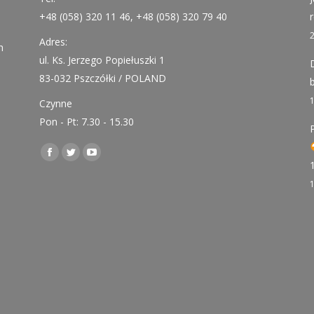
+48 (058) 320 11 46, +48 (058) 320 79 40
Adres:
h
ul. Ks. Jerzego Popiełuszki 1
83-032 Pszczółki / POLAND
Czynne
Pon - Pt: 7.30 - 15.30
Find us on:
Facebook
Twitter
YouTube
page
page
page
opens
opens
opens
in
in
in
new
new
new
window
window
window