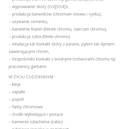
– wyprawianie skóry (Cr2[SO4]3,
– produkcja barwników (chromian ołowiu i cynku),
– używanie cementu,
– barwienie tkanin (tlenek chromu, siarczan chromu),
– produkcja szkła (tlenki chromu)
– inhalacja lub kontakt skóry z parami, pyłem lub dymem
zawierającymi chrom,
– bezpośredni kontakt z wodnymi roztworami chromu np.
pracownicy garbarni.
W ŻYCIU CODZIENNYM:
– kleje
– zapałki
– popiół
– farby chromowe
– środki wybielające i piorące
– kamienie szlachetne (rubin)