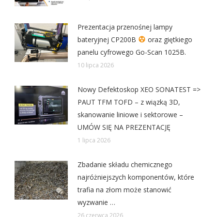
Prezentacja przenośnej lampy
bateryjnej CP200B
oraz giętkiego
panelu cyfrowego Go-Scan 1025B.
10 lipca 2026
Nowy Defektoskop XEO SONATEST =>
PAUT TFM TOFD – z wiązką 3D,
skanowanie liniowe i sektorowe –
UMÓW SIĘ NA PREZENTACJĘ
1 lipca 2026
Zbadanie składu chemicznego
najróżniejszych komponentów, które
trafia na złom może stanowić
wyzwanie …
26 czerwca 2026