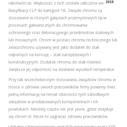
2019
rakotwórcze. Większość z nich została zaliczona według
klasyfikacji CLP do kategorii 1B. Związki chromu są
stosowane w różnych gałęziach przemysłowych np.w
procesach galwanicznych do chromowania
ochronnego oraz dekoracyjnego przedmiotów stalowych
lub mosiężnych. Chrom w postaci chromu technicznego lub
żelazochromu uż
ywany jest jako dodatek do stali
odpornych na korozję – stali narzędziowych i
konstrukcyjnych. Dodatek chromu do stali również
zwiększa jej odporność na działanie wysokich temperatur.
Przy tak wszechobecnym stosowaniu związków chromu w
trosce o zdrowie swoich pracowników firmy powinny mieć
pełną informację na temat obecności tych szkodliwych
związków w produkowanych komponentach i ich
powłokach. Niestety często nie jest jasne, gdzie znajduje
się chrom VI. Może to zagrażać zdrowiu pracowników.
Unikalny czterostopniowy protokół opracowany przez SGS