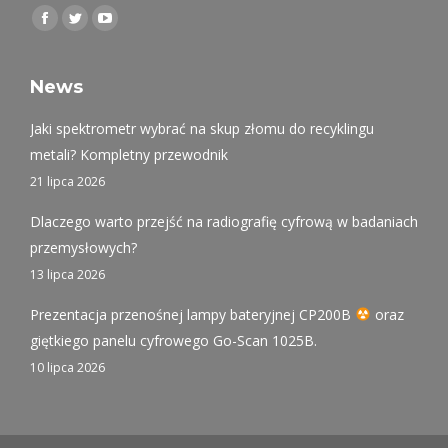
Find us on:
Facebook
Twitter
YouTube
page
page
page
opens
opens
opens
News
in
in
in
Jaki spektrometr wybrać na skup złomu do recyklingu
new
new
new
metali? Kompletny przewodnik
window
window
window
21 lipca 2026
Dlaczego warto przejść na radiografię cyfrową w badaniach
przemysłowych?
13 lipca 2026
Prezentacja przenośnej lampy bateryjnej CP200B
oraz
giętkiego panelu cyfrowego Go-Scan 1025B.
10 lipca 2026