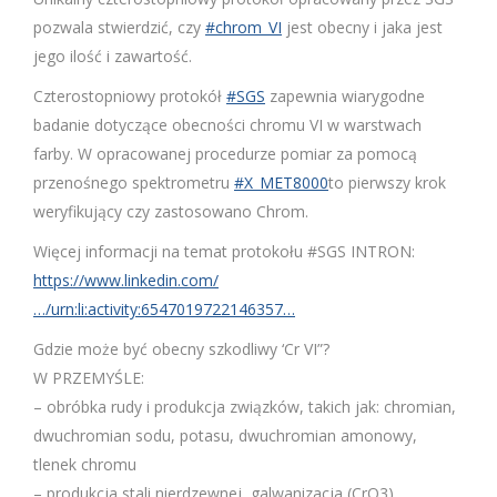
pozwala stwierdzić, czy
#
chrom_VI
jest obecny i jaka jest
jego ilość i zawartość.
Czterostopniowy protokół
#
SGS
zapewnia wiarygodne
badanie dotyczące obecności chromu VI w warstwach
farby. W opracowanej procedurze pomiar za pomocą
przenośnego spektrometru
#
X_MET8000
to pierwszy krok
weryfikujący czy zastosowano Chrom.
Więcej informacji na temat protokołu #SGS INTRON:
https://www.linkedin.com/
…/urn:li:activity:6547019722146357…
Gdzie może być obecny szkodliwy ‘Cr VI”?
W PRZEMYŚLE:
– obróbka rudy i produkcja związków, takich jak: chromian,
dwuchromian sodu, potasu, dwuchromian amonowy,
tlenek chromu
– produkcja stali nierdzewnej, galwanizacja (CrO3),