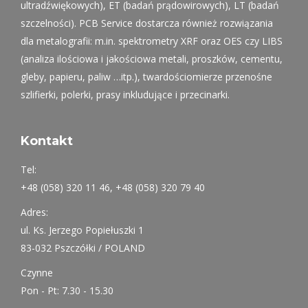
ultradźwiękowych), ET (badań prądowirowych), LT (badań
szczelności). PCB Service dostarcza również rozwiązania
dla metalografii: m.in. spektrometry XRF oraz OES czy LIBS
(analiza ilościowa i jakościowa metali, proszków, cementu,
gleby, papieru, paliw …itp.), twardościomierze przenośne
szlifierki, polerki, prasy inkludujące i przecinarki.
Kontakt
Tel:
+48 (058) 320 11 46, +48 (058) 320 79 40
Adres:
ul. Ks. Jerzego Popiełuszki 1
83-032 Pszczółki / POLAND
Czynne
Pon - Pt: 7.30 - 15.30