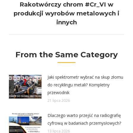
Rakotwórczy chrom #Cr_VI w
Next
produkcji wyrobów metalowych i
post:
innych
From the Same Category
Jaki spektrometr wybrać na skup złomu
do recyklingu metali? Kompletny
przewodnik
21 lipca 2026
Dlaczego warto przejść na radiografię
cyfrową w badaniach przemysłowych?
13 lipca 2026