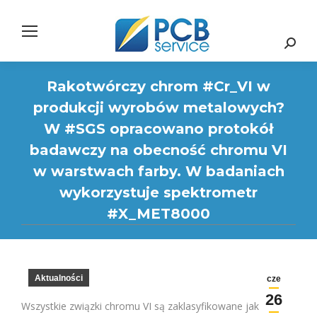
Search:
Rakotwórczy chrom #Cr_VI w
produkcji wyrobów metalowych?
W #SGS opracowano protokół
badawczy na obecność chromu VI
w warstwach farby. W badaniach
wykorzystuje spektrometr
#X_MET8000
Aktualności
cze
26
Wszystkie związki chromu VI są zaklasyfikowane jako