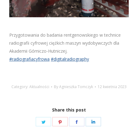
Przygotowania do badania rentgenowskiego w technice
radiografii cyfrowej ciężkich maszyn wydobywczych dla
Akademii Górniczo-Hutniczej.
#radiografiacyfrowa
#digitalradiography
Category:
Aktualności
By
Agnieszka Tomczyk
12 kwietnia 2023
Share this post
Share
Share
Share
Share
on
on
on
on