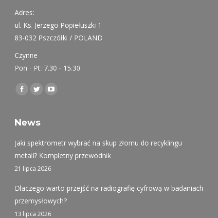
Adres:
ul. Ks. Jerzego Popiełuszki 1
83-032 Pszczółki / POLAND
Czynne
Pon - Pt: 7.30 - 15.30
Find us on:
Facebook
Twitter
YouTube
page
page
page
opens
opens
opens
News
in
in
in
Jaki spektrometr wybrać na skup złomu do recyklingu
new
new
new
metali? Kompletny przewodnik
window
window
window
21 lipca 2026
Dlaczego warto przejść na radiografię cyfrową w badaniach
przemysłowych?
13 lipca 2026