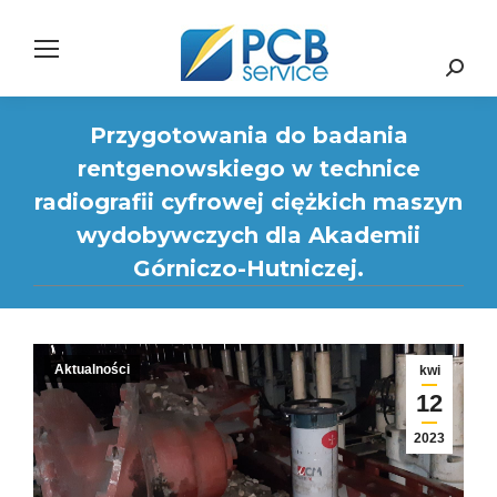
Search:
Przygotowania do badania
rentgenowskiego w technice
radiografii cyfrowej ciężkich maszyn
wydobywczych dla Akademii
Górniczo-Hutniczej.
Aktualności
kwi
12
2023