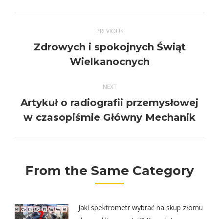
Twitter
Pinterest
Facebook
LinkedIn
Post
PREVIOUS
navigation
Zdrowych i spokojnych Świąt
Previous
Wielkanocnych
post:
NEXT
Artykuł o radiografii przemysłowej
Next
w czasopiśmie Główny Mechanik
post:
From the Same Category
Jaki spektrometr wybrać na skup złomu