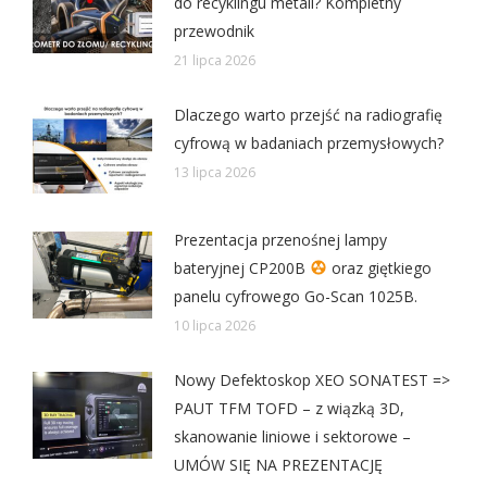
do recyklingu metali? Kompletny
przewodnik
21 lipca 2026
Dlaczego warto przejść na radiografię
cyfrową w badaniach przemysłowych?
13 lipca 2026
Prezentacja przenośnej lampy
bateryjnej CP200B
oraz giętkiego
panelu cyfrowego Go-Scan 1025B.
10 lipca 2026
Nowy Defektoskop XEO SONATEST =>
PAUT TFM TOFD – z wiązką 3D,
skanowanie liniowe i sektorowe –
UMÓW SIĘ NA PREZENTACJĘ