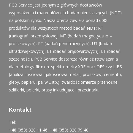
PCB Service jest jednym z głównych dostawców
wyposażenia i materiałów dla badań nieniszczących (NDT)
na polskim rynku. Nasza oferta zawiera ponad 6000
produktów dla wszystkich metod badań NDT: RT
(radiografii przemysłowej, MT (badań magnetyczno –
proszkowych), PT (badań penetracyjnych), UT (badań
ultradźwiękowych), ET (badań prądowirowych), LT (badań
szczelności). PCB Service dostarcza również rozwiązania
dla metalografii: m.in. spektrometry XRF oraz OES czy LIBS
(analiza ilościowa i jakościowa metali, proszków, cementu,
gleby, papieru, paliw …itp.), twardościomierze przenośne
szlifierki, polerki, prasy inkludujące i przecinarki.
Kontakt
Tel:
+48 (058) 320 11 46, +48 (058) 320 79 40