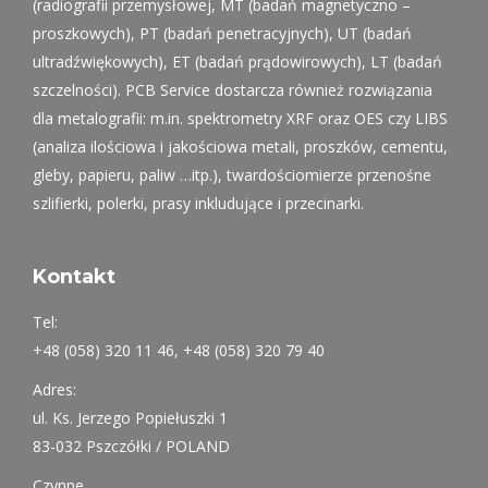
(radiografii przemysłowej, MT (badań magnetyczno –
proszkowych), PT (badań penetracyjnych), UT (badań
ultradźwiękowych), ET (badań prądowirowych), LT (badań
szczelności). PCB Service dostarcza również rozwiązania
dla metalografii: m.in. spektrometry XRF oraz OES czy LIBS
(analiza ilościowa i jakościowa metali, proszków, cementu,
gleby, papieru, paliw …itp.), twardościomierze przenośne
szlifierki, polerki, prasy inkludujące i przecinarki.
Kontakt
Tel:
+48 (058) 320 11 46, +48 (058) 320 79 40
Adres:
ul. Ks. Jerzego Popiełuszki 1
83-032 Pszczółki / POLAND
Czynne