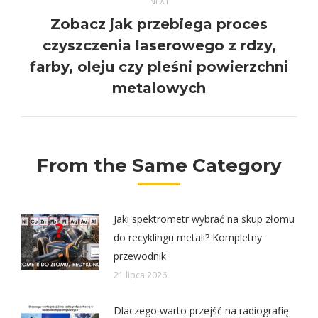
NEXT
Zobacz jak przebiega proces
czyszczenia laserowego z rdzy,
Next
farby, oleju czy pleśni powierzchni
post:
metalowych
From the Same Category
Jaki spektrometr wybrać na skup złomu
do recyklingu metali? Kompletny
przewodnik
21 lipca 2026
Dlaczego warto przejść na radiografię