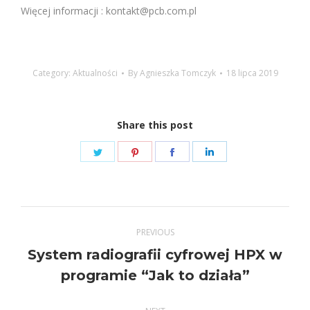
Więcej informacji : kontakt@pcb.com.pl
Category:
Aktualności
By
Agnieszka Tomczyk
18 lipca 2019
Share this post
Share
Share
Share
Share
on
on
on
on
Twitter
Pinterest
Facebook
LinkedIn
Post
PREVIOUS
navigation
System radiografii cyfrowej HPX w
Previous
programie “Jak to działa”
post: