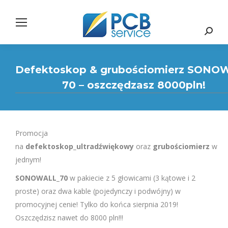
Search:
Defektoskop & grubościomierz SONO
70 – oszczędzasz 8000pln!
Promocja
na
defektoskop_ultradźwiękowy
oraz
grubościomierz
w
jednym!
SONOWALL_70
w pakiecie z 5 głowicami (3 kątowe i 2
proste) oraz dwa kable (pojedynczy i podwójny) w
promocyjnej cenie! Tylko do końca sierpnia 2019!
Oszczędzisz nawet do 8000 pln!!!