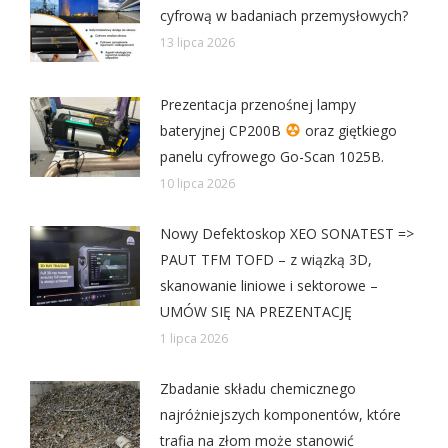
cyfrową w badaniach przemysłowych?
13 lipca 2026
Prezentacja przenośnej lampy
bateryjnej CP200B
oraz giętkiego
panelu cyfrowego Go-Scan 1025B.
10 lipca 2026
Nowy Defektoskop XEO SONATEST =>
PAUT TFM TOFD – z wiązką 3D,
skanowanie liniowe i sektorowe –
UMÓW SIĘ NA PREZENTACJĘ
1 lipca 2026
Zbadanie składu chemicznego
najróżniejszych komponentów, które
trafia na złom może stanowić