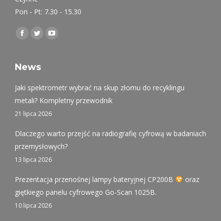
Pon - Pt: 7.30 - 15.30
Find us on:
Facebook
Twitter
YouTube
page
page
page
opens
opens
opens
News
in
in
in
Jaki spektrometr wybrać na skup złomu do recyklingu
new
new
new
metali? Kompletny przewodnik
window
window
window
21 lipca 2026
Dlaczego warto przejść na radiografię cyfrową w badaniach
przemysłowych?
13 lipca 2026
Prezentacja przenośnej lampy bateryjnej CP200B
oraz
giętkiego panelu cyfrowego Go-Scan 1025B.
10 lipca 2026