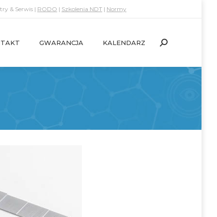
ry & Serwis |
RODO
|
Szkolenia NDT
|
Normy
TAKT
GWARANCJA
KALENDARZ
Search:
TAKT
GWARANCJA
KALENDARZ
Search: