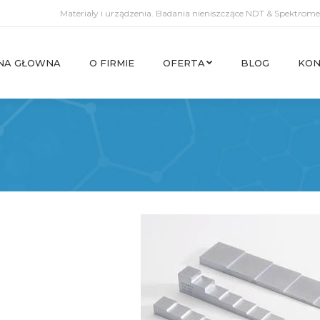
Materiały i urządzenia. Badania nieniszczące NDT & Spektromet
NA GŁOWNA
O FIRMIE
OFERTA
BLOG
KON
NA GŁOWNA
O FIRMIE
OFERTA
BLOG
KON