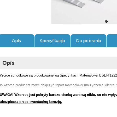
Opis
Specyfikacja
Do pobrania
Opis
Wzorce schodkowe są produkowane wg
Specyfikacji Materiałowej BSEN 1222
Do wzorca producent może dołączyć raport materiałowy (na życzenie klienta
*UWAGA! Wzorzec jest pokryty bardzo cienką warstwą niklu, co nie wpły
zabezpiecza przed ewentualną korozją.