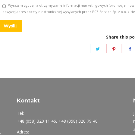
Wyrażam zgodę na otrzymywanie informacji marketingowych (promocje, nowości
powyżej adres poczty elektronicznej wysyłanych przez PCB Service Sp. z o.o. z sied
Share this po
Share
Share
S
on
on
Twitter
Pinteres
F
Kontakt
Tel:
+48 (058) 320 11 46, +48 (058) 320 79 40
Adres:
h