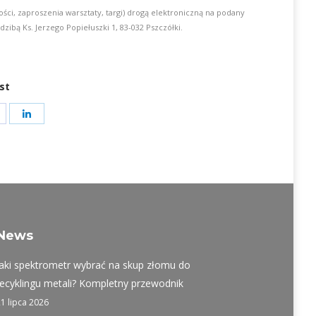
, zaproszenia warsztaty, targi) drogą elektroniczną na podany
zibą Ks. Jerzego Popiełuszki 1, 83-032 Pszczółki.
st
hare
Share
on
on
t
acebook
LinkedIn
News
Jaki spektrometr wybrać na skup złomu do
recyklingu metali? Kompletny przewodnik
21 lipca 2026