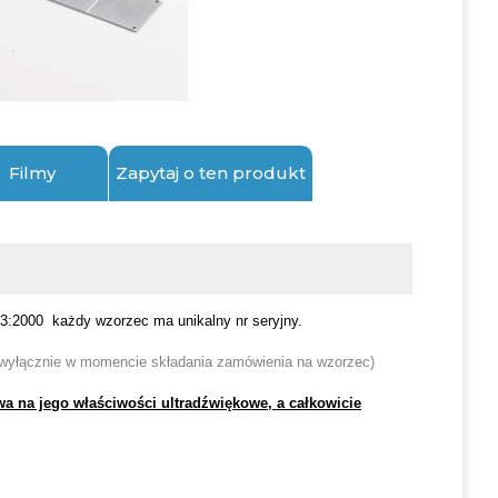
Filmy
Zapytaj o ten produkt
3:2000 każdy wzorzec ma unikalny nr seryjny.
, wyłącznie w momencie składania zamówienia na wzorzec)
wa na jego właściwości ultradźwiękowe, a całkowicie