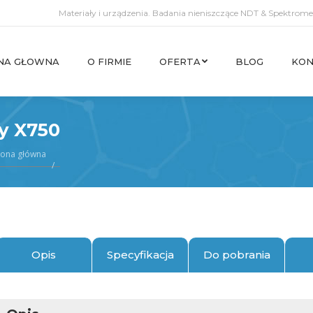
Materiały i urządzenia. Badania nieniszczące NDT & Spektromet
NA GŁOWNA
O FIRMIE
OFERTA
BLOG
KON
NA GŁOWNA
O FIRMIE
OFERTA
BLOG
KON
y X750
rona główna
Opis
Specyfikacja
Do pobrania