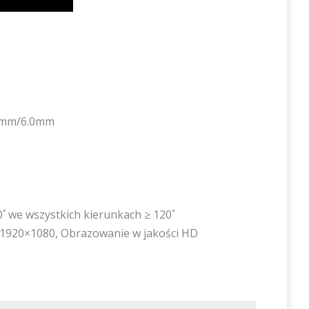
.9mm/6.0mm
we wszystkich kierunkach ≥ 120ﾟ
y 1920×1080, Obrazowanie w jakości HD