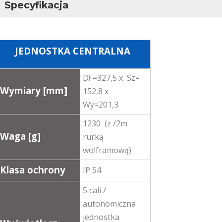
Specyfikacja
JEDNOSTKA CENTRALNA
Dł =327,5 x Sz=
Wymiary [mm]
152,8 x
Wy=201,3
1230 (z /2m
Waga [g]
rurką
wolframową)
Klasa ochrony
IP 54
5 cali /
autonomiczna
jednostka