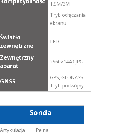
Kompatybilność
1,5M/3M
Tryb odłączania
ekranu
Światło
LED
zewnętrzne
Zewnętrzny
2560×1440 JPG
aparat
GPS, GLONASS
GNSS
Tryb podwójny
Sonda
Artykulacja
Pełna