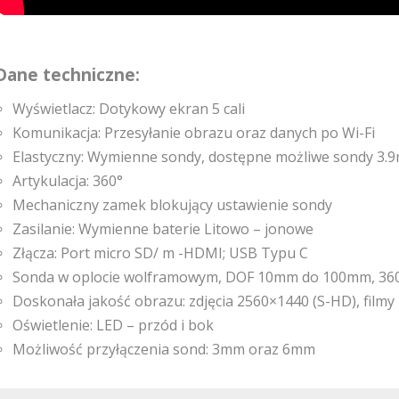
Dane techniczne:
Wyświetlacz: Dotykowy ekran 5 cali
Komunikacja: Przesyłanie obrazu oraz danych po Wi-Fi
Elastyczny: Wymienne sondy, dostępne możliwe sondy 3
Artykulacja: 360°
Mechaniczny zamek blokujący ustawienie sondy
Zasilanie: Wymienne baterie Litowo – jonowe
Złącza: Port micro SD/ m -HDMI; USB Typu C
Sonda w oplocie wolframowym, DOF 10mm do 100mm, 360ﾟ
Doskonała jakość obrazu: zdjęcia 2560×1440 (S-HD), film
Oświetlenie: LED – przód i bok
Możliwość przyłączenia sond: 3mm oraz 6mm