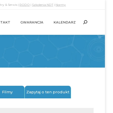
ry & Serwis |
RODO
|
Szkolenia NDT
|
Normy
TAKT
GWARANCJA
KALENDARZ
Search:
TAKT
GWARANCJA
KALENDARZ
Search:
Filmy
Zapytaj o ten produkt