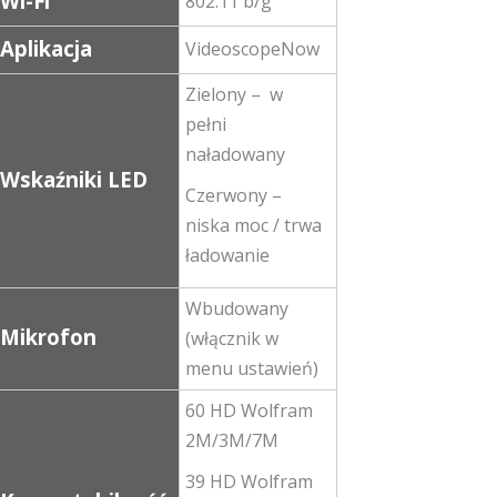
Wi-Fi
802.11 b/g
Aplikacja
VideoscopeNow
Zielony – w
pełni
naładowany
Wskaźniki LED
Czerwony –
niska moc / trwa
ładowanie
Wbudowany
Mikrofon
(włącznik w
menu ustawień)
60 HD Wolfram
2M/3M/7M
39 HD Wolfram