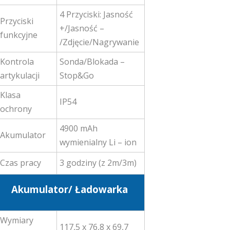
4 Przyciski: Jasność
Przyciski
+/Jasność –
funkcyjne
/Zdjęcie/Nagrywanie
Kontrola
Sonda/Blokada –
artykulacji
Stop&Go
Klasa
IP54
ochrony
4900 mAh
Akumulator
wymienialny Li – ion
Czas pracy
3 godziny (z 2m/3m)
Akumulator/ Ładowarka
Wymiary
117,5 x 76,8 x 69,7