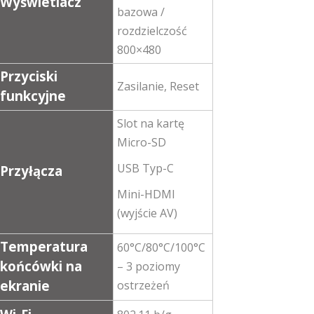
Wyświetlacz
bazowa /
rozdzielczość
800×480
Przyciski
Zasilanie, Reset
funkcyjne
Slot na kartę
Micro-SD
USB Typ-C
Przyłącza
Mini-HDMI
(wyjście AV)
Temperatura
60°C/80°C/100°C
końcówki na
– 3 poziomy
ekranie
ostrzeżeń