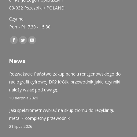
83-032 Pszczółki / POLAND
Czynne
Pon - Pt: 7.30 - 15.30
Find us on:
Facebook
Twitter
YouTube
page
page
page
opens
opens
opens
News
in
in
in
Rozważacie Państwo zakup panelu rentgenowskiego do
new
new
new
radiografii cyfrowej DR? Krótki przewodnik jakie czynniki
window
window
window
należy wziąć pod uwagę.
10 sierpnia 2026
Jaki spektrometr wybrać na skup złomu do recyklingu
metali? Kompletny przewodnik
21 lipca 2026