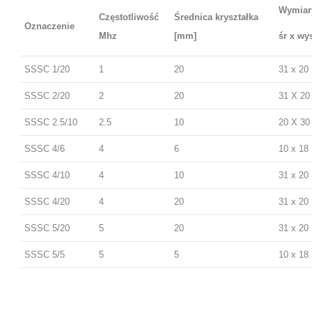
Wymiar
Częstotliwość
Średnica kryształka
Oznaczenie
Mhz
[mm]
śr x wy
SSSC 1/20
1
20
31 x 20
SSSC 2/20
2
20
31 X 20
SSSC 2.5/10
2.5
10
20 X 30
SSSC 4/6
4
6
10 x 18
SSSC 4/10
4
10
31 x 20
SSSC 4/20
4
20
31 x 20
SSSC 5/20
5
20
31 x 20
SSSC 5/5
5
5
10 x 18