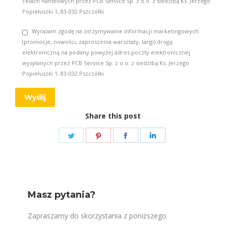
celach handlowych przez PCB Service Sp. z o.o. z siedzibą Ks. Jerzego
Popiełuszki 1, 83-032 Pszczółki.
Wyrażam zgodę na otrzymywanie informacji marketingowych
(promocje, nowości, zaproszenia warsztaty, targi) drogą
elektroniczną na podany powyżej adres poczty elektronicznej
wysyłanych przez PCB Service Sp. z o.o. z siedzibą Ks. Jerzego
Popiełuszki 1, 83-032 Pszczółki.
Share this post
Share
Share
Share
Share
on
on
on
on
Twitter
Pinterest
Facebook
LinkedIn
Masz pytania?
Zapraszamy do skorzystania z poniższego