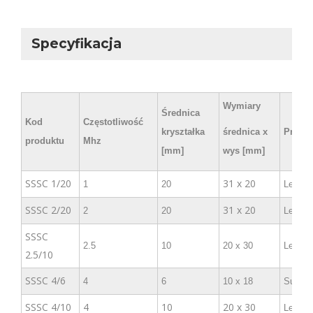
Specyfikacja
Wymiary
Średnica
Kod
Częstotliwość
kryształka
średnica x
Przyłą
produktu
Mhz
[mm]
wys [mm]
SSSC 1/20
31 x 20
1
20
Lemo 
SSSC 2/20
31 x 20
2
20
Lemo 
SSSC
2.5
10
20 x 30
Lemo 
2.5/10
SSSC 4/6
4
6
10 x 18
Subvis
SSSC 4/10
4
10
20 x 30
Lemo 