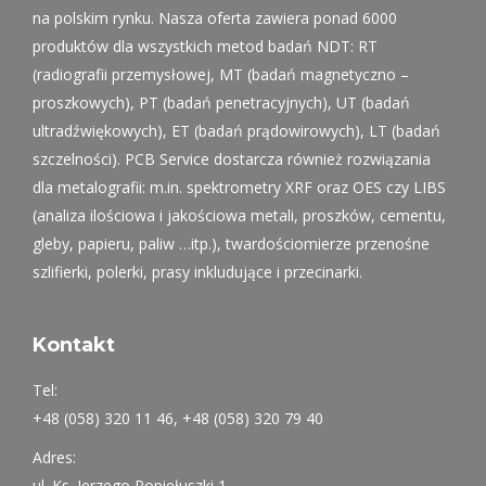
na polskim rynku. Nasza oferta zawiera ponad 6000
produktów dla wszystkich metod badań NDT: RT
(radiografii przemysłowej, MT (badań magnetyczno –
proszkowych), PT (badań penetracyjnych), UT (badań
ultradźwiękowych), ET (badań prądowirowych), LT (badań
szczelności). PCB Service dostarcza również rozwiązania
dla metalografii: m.in. spektrometry XRF oraz OES czy LIBS
(analiza ilościowa i jakościowa metali, proszków, cementu,
gleby, papieru, paliw …itp.), twardościomierze przenośne
szlifierki, polerki, prasy inkludujące i przecinarki.
Kontakt
Tel:
+48 (058) 320 11 46, +48 (058) 320 79 40
Adres:
ul. Ks. Jerzego Popiełuszki 1