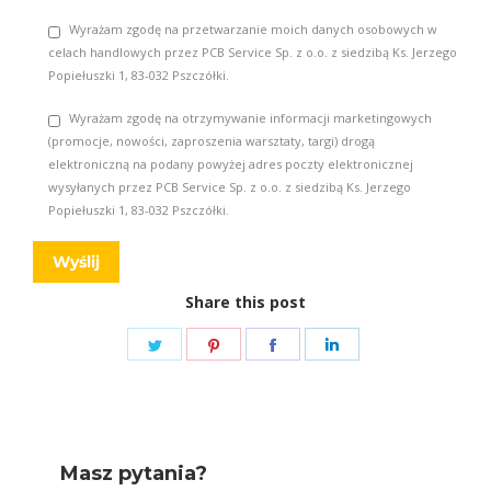
Wyrażam zgodę na przetwarzanie moich danych osobowych w
celach handlowych przez PCB Service Sp. z o.o. z siedzibą Ks. Jerzego
Popiełuszki 1, 83-032 Pszczółki.
Wyrażam zgodę na otrzymywanie informacji marketingowych
(promocje, nowości, zaproszenia warsztaty, targi) drogą
elektroniczną na podany powyżej adres poczty elektronicznej
wysyłanych przez PCB Service Sp. z o.o. z siedzibą Ks. Jerzego
Popiełuszki 1, 83-032 Pszczółki.
Share this post
Share
Share
Share
Share
on
on
on
on
Twitter
Pinterest
Facebook
LinkedIn
Masz pytania?