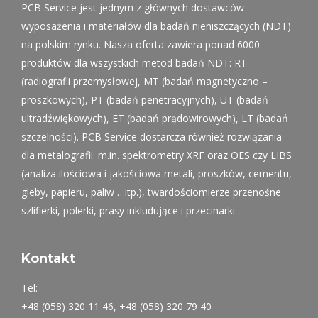
PCB Service jest jednym z głównych dostawców
wyposażenia i materiałów dla badań nieniszczących (NDT)
na polskim rynku. Nasza oferta zawiera ponad 6000
produktów dla wszystkich metod badań NDT: RT
(radiografii przemysłowej, MT (badań magnetyczno –
proszkowych), PT (badań penetracyjnych), UT (badań
ultradźwiękowych), ET (badań prądowirowych), LT (badań
szczelności). PCB Service dostarcza również rozwiązania
dla metalografii: m.in. spektrometry XRF oraz OES czy LIBS
(analiza ilościowa i jakościowa metali, proszków, cementu,
gleby, papieru, paliw …itp.), twardościomierze przenośne
szlifierki, polerki, prasy inkludujące i przecinarki.
Kontakt
Tel:
+48 (058) 320 11 46, +48 (058) 320 79 40