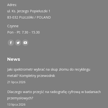
Adres:
ul. Ks. Jerzego Popiełuszki 1
83-032 Pszczółki / POLAND
Czynne
Pon - Pt: 7.30 - 15.30
Find us on:
Facebook
Twitter
YouTube
page
page
page
opens
opens
opens
News
in
in
in
Jaki spektrometr wybrać na skup złomu do recyklingu
new
new
new
metali? Kompletny przewodnik
window
window
window
21 lipca 2026
Dlaczego warto przejść na radiografię cyfrową w badaniach
przemysłowych?
13 lipca 2026