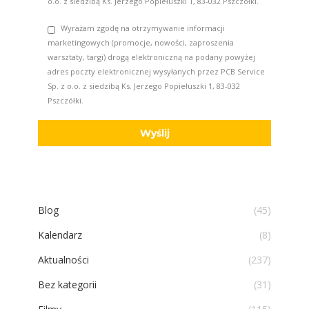
o.o. z siedzibą Ks. Jerzego Popiełuszki 1, 83-032 Pszczółki.
Wyrażam zgodę na otrzymywanie informacji
marketingowych (promocje, nowości, zaproszenia
warsztaty, targi) drogą elektroniczną na podany powyżej
adres poczty elektronicznej wysyłanych przez PCB Service
Sp. z o.o. z siedzibą Ks. Jerzego Popiełuszki 1, 83-032
Pszczółki.
Blog
(45)
Kalendarz
(8)
Aktualności
(237)
Bez kategorii
(31)