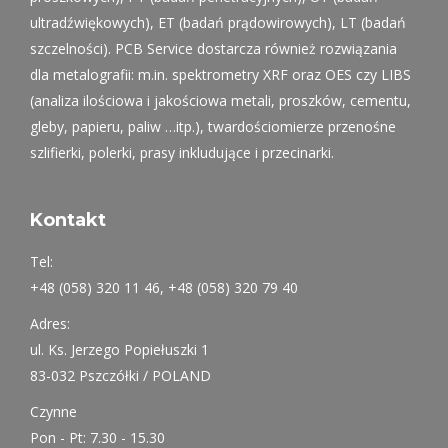
ultradźwiękowych), ET (badań prądowirowych), LT (badań
szczelności). PCB Service dostarcza również rozwiązania
dla metalografii: m.in. spektrometry XRF oraz OES czy LIBS
(analiza ilościowa i jakościowa metali, proszków, cementu,
gleby, papieru, paliw …itp.), twardościomierze przenośne
szlifierki, polerki, prasy inkludujące i przecinarki.
Kontakt
Tel:
+48 (058) 320 11 46, +48 (058) 320 79 40
Adres:
ul. Ks. Jerzego Popiełuszki 1
83-032 Pszczółki / POLAND
Czynne
Pon - Pt: 7.30 - 15.30