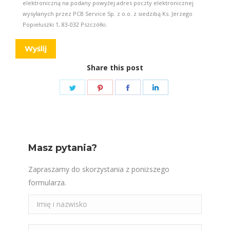
elektroniczną na podany powyżej adres poczty elektronicznej
wysyłanych przez PCB Service Sp. z o.o. z siedzibą Ks. Jerzego
Popiełuszki 1, 83-032 Pszczółki.
Share this post
Share
Share
Share
Share
on
on
on
on
Twitter
Pinterest
Facebook
LinkedIn
Masz pytania?
Zapraszamy do skorzystania z poniższego
formularza.