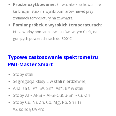
Proste użytkowanie:
Łatwa, nieskoplikowana re-
kalibracja i stabilne wyniki pomiarów nawet przy
zmianach temperatury na zewnątrz.
Pomiar próbek o wysokich temperaturach:
Niezawodny pomiar pierwiastków, w tym C i Si, na
gorących powierzchniach do 300°C.
Typowe zastosowanie spektrometru
PMI-Master Smart
Stopy stali
Segregacja klasy L w stali nierdzewnej
Analiza C, P*, S*, Sn*, As*, B* w stali
Stopy Al ~ Al-Si ~ Al-Si-Cu
Cu-Sn ~ Cu-Zn
Stopy Cu, Ni, Zn, Co, Mg, Pb, Sn i Ti
*Z sondą UVPro