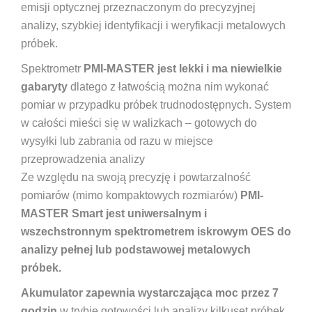
emisji optycznej przeznaczonym do precyzyjnej
analizy, szybkiej identyfikacji i weryfikacji metalowych
próbek.
Spektrometr
PMI-MASTER jest lekki i ma niewielkie
gabaryty
dlatego z łatwością można nim wykonać
pomiar w przypadku próbek trudnodostępnych. System
w całości mieści się w walizkach – gotowych do
wysyłki lub zabrania od razu w miejsce
przeprowadzenia analizy
Ze względu na swoją precyzję i powtarzalność
pomiarów (mimo kompaktowych rozmiarów)
PMI-
MASTER Smart jest uniwersalnym i
wszechstronnym spektrometrem iskrowym OES do
analizy pełnej lub podstawowej metalowych
próbek.
Akumulator zapewnia wystarczająca moc przez 7
godzin
w trybie gotowości lub analizy kilkuset próbek