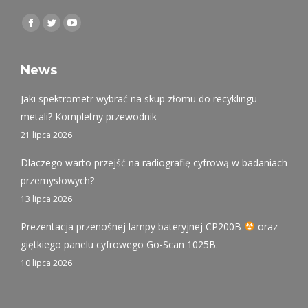
Find us on:
Facebook
Twitter
YouTube
page
page
page
opens
opens
opens
News
in
in
in
Jaki spektrometr wybrać na skup złomu do recyklingu
new
new
new
metali? Kompletny przewodnik
window
window
window
21 lipca 2026
Dlaczego warto przejść na radiografię cyfrową w badaniach
przemysłowych?
13 lipca 2026
Prezentacja przenośnej lampy bateryjnej CP200B
oraz
giętkiego panelu cyfrowego Go-Scan 1025B.
10 lipca 2026