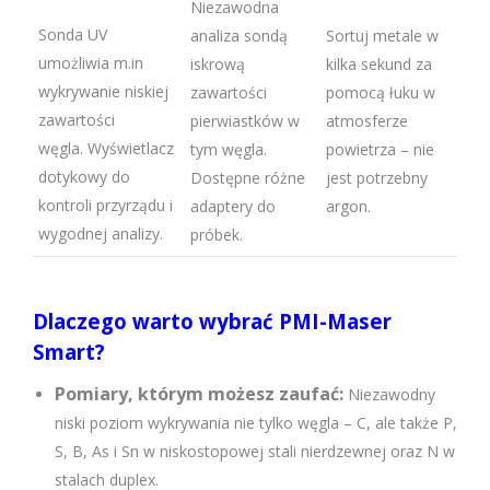
Niezawodna
Sonda UV
Sortuj metale w
analiza sondą
umożliwia m.in
kilka sekund za
iskrową
wykrywanie niskiej
pomocą łuku w
zawartości
zawartości
atmosferze
pierwiastków w
węgla. Wyświetlacz
powietrza – nie
tym węgla.
dotykowy do
jest potrzebny
Dostępne różne
kontroli przyrządu i
argon.
adaptery do
wygodnej analizy.
próbek.
Dlaczego warto wybrać PMI-Maser
Smart?
Pomiary, którym możesz zaufać:
Niezawodny
niski poziom wykrywania nie tylko węgla – C, ale także P,
S, B, As i Sn w niskostopowej stali nierdzewnej oraz N w
stalach duplex.