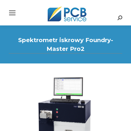
Search:
Spektrometr iskrowy Foundry-
Master Pro2