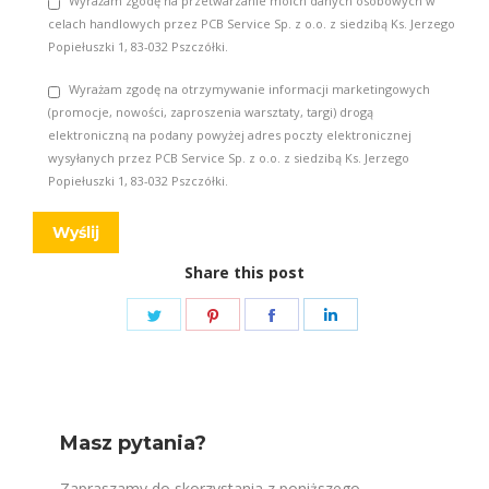
Wyrażam zgodę na przetwarzanie moich danych osobowych w
celach handlowych przez PCB Service Sp. z o.o. z siedzibą Ks. Jerzego
Popiełuszki 1, 83-032 Pszczółki.
Wyrażam zgodę na otrzymywanie informacji marketingowych
(promocje, nowości, zaproszenia warsztaty, targi) drogą
elektroniczną na podany powyżej adres poczty elektronicznej
wysyłanych przez PCB Service Sp. z o.o. z siedzibą Ks. Jerzego
Popiełuszki 1, 83-032 Pszczółki.
Share this post
Share
Share
Share
Share
on
on
on
on
Twitter
Pinterest
Facebook
LinkedIn
Masz pytania?
Zapraszamy do skorzystania z poniższego