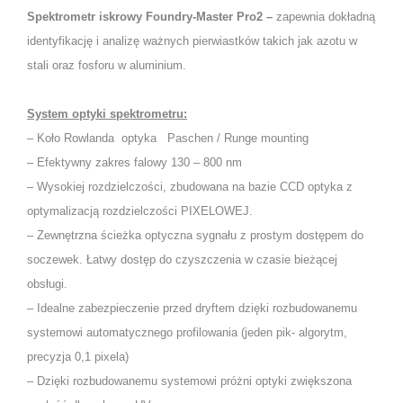
Spektrometr iskrowy Foundry-Master Pro2
–
zapewnia dokładną
identyfikację i analizę ważnych pierwiastków takich jak azotu w
stali oraz fosforu w aluminium.
System optyki spektrometru:
– Koło Rowlanda optyka Paschen / Runge mounting
– Efektywny zakres falowy 130 – 800 nm
– Wysokiej rozdzielczości, zbudowana na bazie CCD optyka z
optymalizacją rozdzielczości PIXELOWEJ.
– Zewnętrzna ścieżka optyczna sygnału z prostym dostępem do
soczewek. Łatwy dostęp do czyszczenia w czasie bieżącej
obsługi.
– Idealne zabezpieczenie przed dryftem dzięki rozbudowanemu
systemowi automatycznego profilowania (jeden pik- algorytm,
precyzja 0,1 pixela)
– Dzięki rozbudowanemu systemowi próżni optyki zwiększona