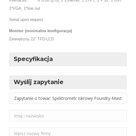
Interfaces: 6*USB (2.0), 2*Ethernet, 1*LTPT, 2*PS2, 1*DVI,
1*VGA, 1*line out
Serial upon request
Monitor (minimalna konfiguracja)
Zewnętrzny 22” TFD-LCD
Specyfikacja
Wyślij zapytanie