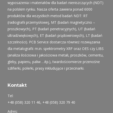
wyposażenia i materiałów dla badań nieniszczących (NDT)
na polskim rynku. Nasza oferta zawiera ponad 6000
produktów dla wszystkich metod badań NDT: RT
(radiografii przemysłowej, MT (badań magnetyczno –
proszkowych), PT (badań penetracyjnych), UT (badań
ultradźwiękowych), ET (badań prądowirowych), LT (badań
szczelności). PCB Service dostarcza również rozwiązania
dla metalografii: m.in. spektrometry XRF oraz OES czy LIBS
(analiza ilościowa i jakościowa metali, proszków, cementu,
gleby, papieru, paliw …itp.), twardościomierze przenośne
szlifierki, polerki, prasy inkludujące i przecinarki.
Kontakt
Tel:
+48 (058) 320 11 46, +48 (058) 320 79 40
Adres: