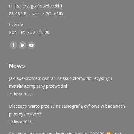
ul. Ks. Jerzego Popiełuszki 1
83-032 Pszczółki / POLAND
Czynne
Pon - Pt: 7.30 - 15.30
Find us on:
Facebook
Twitter
YouTube
page
page
page
opens
opens
opens
News
in
in
in
Jaki spektrometr wybrać na skup złomu do recyklingu
new
new
new
metali? Kompletny przewodnik
window
window
window
21 lipca 2026
Dlaczego warto przejść na radiografię cyfrową w badaniach
przemysłowych?
13 lipca 2026
Prezentacja przenośnej lampy bateryjnej CP200B
oraz