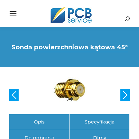
Search:
Sonda powierzchniowa kątowa 45°
Opis
Specyfikacja
Do pobrania
Filmy