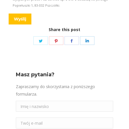
Popiełuszki 1, 83-032 Pszczółki.
Share this post
Share
Share
Share
Share
on
on
on
on
Twitter
Pinterest
Facebook
LinkedIn
Masz pytania?
Zapraszamy do skorzystania z poniższego
formularza.