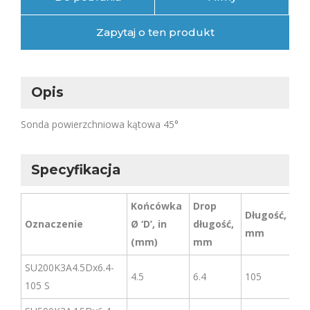
Zapytaj o ten produkt
Opis
Sonda powierzchniowa kątowa 45°
Specyfikacja
Końcówka
Drop
Długość,
Oznaczenie
Ø ‘D’, in
długość,
Cz
mm
(mm)
mm
SU200K3A4.5Dx6.4-
4.5
6.4
105
20
105 S