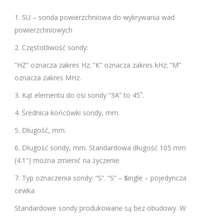
1. SU – sonda powierzchniowa do wykrywania wad
powierzchniowych
2. Częstotliwość sondy:
“HZ” oznacza zakres Hz; “К” oznacza zakres kHz; “М”
oznacza zakres MHz.
3. Kąt elementu do osi sondy “3А” to 45˚.
4. Średnica końcówki sondy, mm.
5. Długość, mm.
6. Długość sondy, mm. Standardowa długość 105 mm
(4.1″) można zmienić na życzenie.
7. Typ oznaczenia sondy: “S”. “S” –
S
ingle – pojedyncza
cewka
Standardowe sondy produkowane są bez obudowy. W