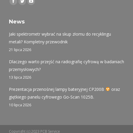
Find us on:
Facebook
Twitter
YouTube
page
page
page
opens
opens
opens
News
in
in
in
Jaki spektrometr wybrać na skup złomu do recyklingu
new
new
new
metali? Kompletny przewodnik
window
window
window
21 lipca 2026
Dlaczego warto przejść na radiografię cyfrową w badaniach
przemysłowych?
13 lipca 2026
Prezentacja przenośnej lampy bateryjnej CP200B
oraz
giętkiego panelu cyfrowego Go-Scan 1025B.
10 lipca 2026
Copyright (c) 2023 PCB Service