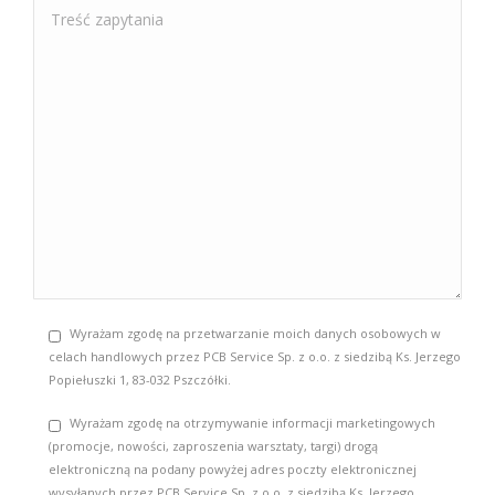
Wyrażam zgodę na przetwarzanie moich danych osobowych w
celach handlowych przez PCB Service Sp. z o.o. z siedzibą Ks. Jerzego
Popiełuszki 1, 83-032 Pszczółki.
Wyrażam zgodę na otrzymywanie informacji marketingowych
(promocje, nowości, zaproszenia warsztaty, targi) drogą
elektroniczną na podany powyżej adres poczty elektronicznej
wysyłanych przez PCB Service Sp. z o.o. z siedzibą Ks. Jerzego