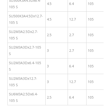
SU500K3A4.5Dx6.4-
4.5
6.4
105
50
105 S
SU500K3A4.5Dx12.7-
4.5
12.7
105
50
105 S
SU2М3A2.5Dx2.7-
2.5
2.7
105
2 
105 S
SU2М3A3Dx2.7-105
3
2.7
105
2 
S
SU2М3A3Dx6.4-105
3
6.4
105
2 
S
SU2М3A3Dx12.7-
3
12.7
105
2 
105 S
SU6М3A2.5Dx6.4-
2.5
6.4
105
6 
105 S