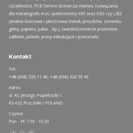
szczelności). PCB Service dostarcza również rozwiązania
dla metalografii: m.in. spektrometry XRF oraz OES czy LIBS
(analiza ilościowa i jakościowa metali, proszków, cementu,
gleby, papieru, paliw …itp.), twardościomierze przenośne
szlifierki, polerki, prasy inkludujące i przecinarki.
Kontakt
Tel:
+48 (058) 320 11 46, +48 (058) 320 79 40
Adres:
ul. Ks. Jerzego Popiełuszki 1
83-032 Pszczółki / POLAND
Czynne
Pon - Pt: 7.30 - 15.30