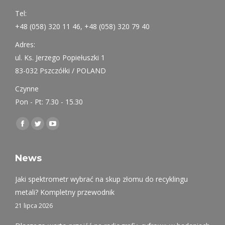
Tel:
+48 (058) 320 11 46, +48 (058) 320 79 40
Adres:
ul. Ks. Jerzego Popiełuszki 1
83-032 Pszczółki / POLAND
Czynne
Pon - Pt: 7.30 - 15.30
Find us on:
Facebook
Twitter
YouTube
page
page
page
opens
opens
opens
News
in
in
in
Jaki spektrometr wybrać na skup złomu do recyklingu
new
new
new
metali? Kompletny przewodnik
window
window
window
21 lipca 2026