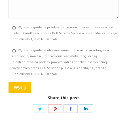
Wyrażam zgodę na przetwarzanie moich danych osobowych w
celach handlowych przez PCB Service Sp. z o.o. z siedzibą Ks. Jerzego
Popiełuszki 1, 83-032 Pszczółki.
Wyrażam zgodę na otrzymywanie informacji marketingowych
(promocje, nowości, zaproszenia warsztaty, targi) drogą
elektroniczną na podany powyżej adres poczty elektronicznej
wysyłanych przez PCB Service Sp. z o.o. z siedzibą Ks. Jerzego
Popiełuszki 1, 83-032 Pszczółki.
Share this post
Share
Share
Share
Share
on
on
on
on
Twitter
Pinterest
Facebook
LinkedIn