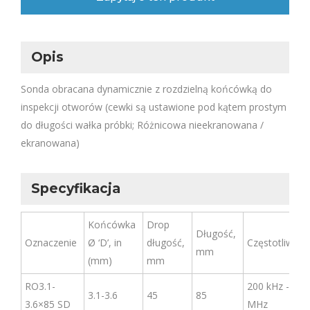
Opis
Sonda obracana dynamicznie z rozdzielną końcówką do
inspekcji otworów (cewki są ustawione pod kątem prostym
do długości wałka próbki; Różnicowa nieekranowana /
ekranowana)
Specyfikacja
Końcówka
Drop
Długość,
Oznaczenie
Ø ‘D’, in
długość,
Częstotliwość
mm
(mm)
mm
RO3.1-
200 kHz -3
3.1-3.6
45
85
3.6×85 SD
MHz