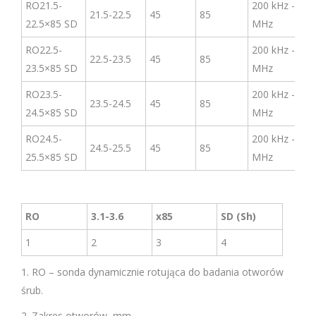
RO21.5-
200 kHz -3
21.5-22.5
45
85
22.5×85 SD
MHz
RO22.5-
200 kHz -3
22.5-23.5
45
85
23.5×85 SD
MHz
RO23.5-
200 kHz -3
23.5-24.5
45
85
24.5×85 SD
MHz
RO24.5-
200 kHz -3
24.5-25.5
45
85
25.5×85 SD
MHz
RO
3.1-3.6
x85
SD (Sh)
1
2
3
4
1. RO – sonda dynamicznie rotująca do badania otworów
śrub.
2. Zakres otworów, mm.