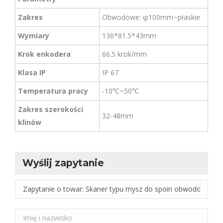
Zakres
Obwodowe: φ100mm~płaskie
Wymiary
136*81.5*43mm
Krok enkodera
66.5 krok/mm
Klasa IP
IP 67
Temperatura pracy
-10℃~50℃
Zakres szerokości
32-48mm
klinów
Wyślij zapytanie