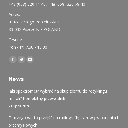
+48 (058) 320 11 46, +48 (058) 320 79 40
Adres:
ul. Ks. Jerzego Popiełuszki 1
83-032 Pszczółki / POLAND
Czynne
Pon - Pt: 7.30 - 15.30
Find us on:
Facebook
Twitter
YouTube
page
page
page
opens
opens
opens
News
in
in
in
Jaki spektrometr wybrać na skup złomu do recyklingu
new
new
new
metali? Kompletny przewodnik
window
window
window
21 lipca 2026
Dlaczego warto przejść na radiografię cyfrową w badaniach
przemysłowych?