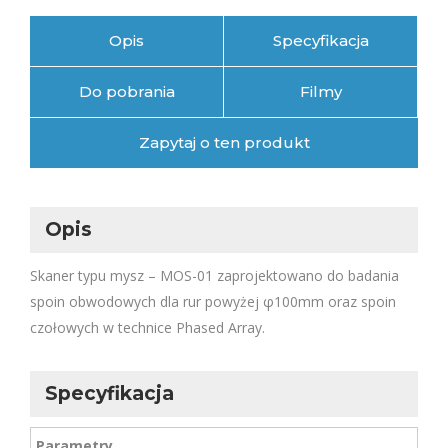
Opis
Specyfikacja
Do pobrania
Filmy
Zapytaj o ten produkt
Opis
Skaner typu mysz – MOS-01 zaprojektowano do badania
spoin obwodowych dla rur powyżej φ100mm oraz spoin
czołowych w technice Phased Array.
Specyfikacja
Parametry