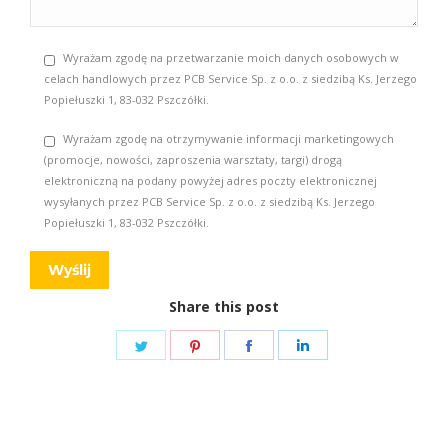
Wyrażam zgodę na przetwarzanie moich danych osobowych w
celach handlowych przez PCB Service Sp. z o.o. z siedzibą Ks. Jerzego
Popiełuszki 1, 83-032 Pszczółki.
Wyrażam zgodę na otrzymywanie informacji marketingowych
(promocje, nowości, zaproszenia warsztaty, targi) drogą
elektroniczną na podany powyżej adres poczty elektronicznej
wysyłanych przez PCB Service Sp. z o.o. z siedzibą Ks. Jerzego
Popiełuszki 1, 83-032 Pszczółki.
Share this post
Share
Share
Share
Share
on
on
on
on
Twitter
Pinterest
Facebook
LinkedIn