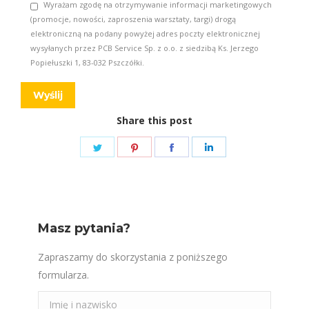
Wyrażam zgodę na otrzymywanie informacji marketingowych
(promocje, nowości, zaproszenia warsztaty, targi) drogą
elektroniczną na podany powyżej adres poczty elektronicznej
wysyłanych przez PCB Service Sp. z o.o. z siedzibą Ks. Jerzego
Popiełuszki 1, 83-032 Pszczółki.
Share this post
Share
Share
Share
Share
on
on
on
on
Twitter
Pinterest
Facebook
LinkedIn
Masz pytania?
Zapraszamy do skorzystania z poniższego
formularza.