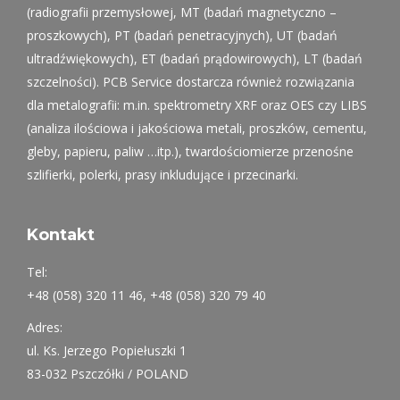
(radiografii przemysłowej, MT (badań magnetyczno –
proszkowych), PT (badań penetracyjnych), UT (badań
ultradźwiękowych), ET (badań prądowirowych), LT (badań
szczelności). PCB Service dostarcza również rozwiązania
dla metalografii: m.in. spektrometry XRF oraz OES czy LIBS
(analiza ilościowa i jakościowa metali, proszków, cementu,
gleby, papieru, paliw …itp.), twardościomierze przenośne
szlifierki, polerki, prasy inkludujące i przecinarki.
Kontakt
Tel:
+48 (058) 320 11 46, +48 (058) 320 79 40
Adres:
ul. Ks. Jerzego Popiełuszki 1
83-032 Pszczółki / POLAND