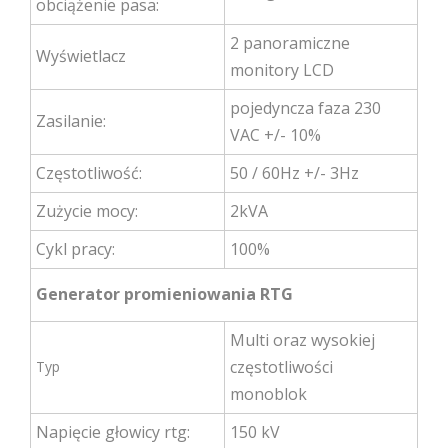
obciążenie pasa:
2 panoramiczne
Wyświetlacz
monitory LCD
pojedyncza faza 230
Zasilanie:
VAC +/- 10%
Częstotliwość:
50 / 60Hz +/- 3Hz
Zużycie mocy:
2kVA
Cykl pracy:
100%
Generator promieniowania RTG
Multi oraz wysokiej
częstotliwości
Typ
monoblok
Napięcie głowicy rtg:
150 kV