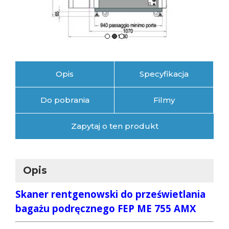
Opis
Specyfikacja
Do pobrania
Filmy
Zapytaj o ten produkt
Opis
Skaner rentgenowski do prześwietlania
bagażu podręcznego FEP ME 755 AMX