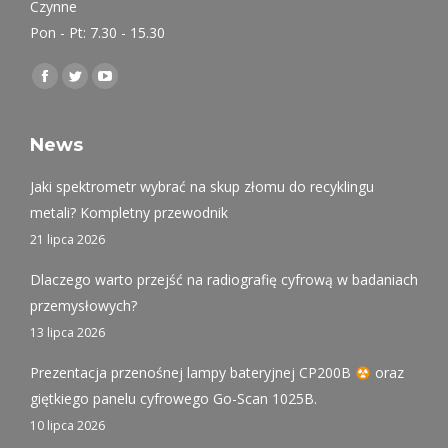
Czynne
Pon - Pt: 7.30 - 15.30
Find us on:
Facebook
Twitter
YouTube
page
page
page
opens
opens
opens
News
in
in
in
Jaki spektrometr wybrać na skup złomu do recyklingu
new
new
new
metali? Kompletny przewodnik
window
window
window
21 lipca 2026
Dlaczego warto przejść na radiografię cyfrową w badaniach
przemysłowych?
13 lipca 2026
Prezentacja przenośnej lampy bateryjnej CP200B
oraz
giętkiego panelu cyfrowego Go-Scan 1025B.
10 lipca 2026