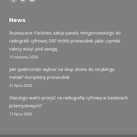
Facebook
Twitter
YouTube
page
page
page
opens
opens
opens
News
in
in
in
Rozważacie Państwo zakup panelu rentgenowskiego do
new
new
new
radiografii cyfrowej DR? Krótki przewodnik jakie czynniki
window
window
window
należy wziąć pod uwagę.
10 sierpnia 2026
Jaki spektrometr wybrać na skup złomu do recyklingu
metali? Kompletny przewodnik
21 lipca 2026
Dlaczego warto przejść na radiografię cyfrową w badaniach
przemysłowych?
13 lipca 2026