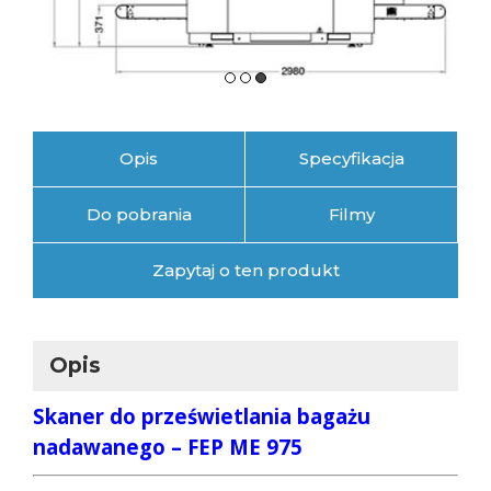
Opis
Specyfikacja
Do pobrania
Filmy
Zapytaj o ten produkt
Opis
Skaner do prześwietlania bagażu
nadawanego – FEP ME 975