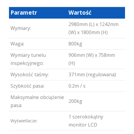
Parametr
Wartość
2980mm (L) x 1242mm
Wymiary:
(W) x 1800mm (H)
Waga:
800kg
Wymiary tunelu
906mm (W) x 758mm
inspekcyjnego:
(H)
Wysokość taśmy:
371mm (regulowana)
Szybkość pasa:
0.2m / s
Maksymalne obciążenie
200kg
pasa:
1 szerokokątny
Wyświetlacze:
monitor LCD