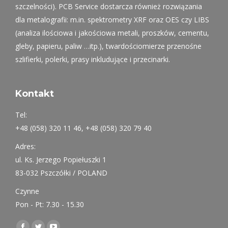
szczelności). PCB Service dostarcza również rozwiązania
dla metalografii: m.in. spektrometry XRF oraz OES czy LIBS
(analiza ilościowa i jakościowa metali, proszków, cementu,
gleby, papieru, paliw …itp.), twardościomierze przenośne
szlifierki, polerki, prasy inkludujące i przecinarki.
Kontakt
Tel:
+48 (058) 320 11 46, +48 (058) 320 79 40
Adres:
ul. Ks. Jerzego Popiełuszki 1
83-032 Pszczółki / POLAND
Czynne
Pon - Pt: 7.30 - 15.30
Find us on: