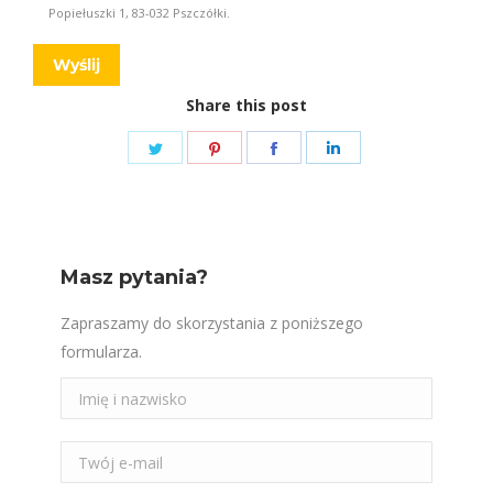
Popiełuszki 1, 83-032 Pszczółki.
Share this post
Share
Share
Share
Share
on
on
on
on
Twitter
Pinterest
Facebook
LinkedIn
Masz pytania?
Zapraszamy do skorzystania z poniższego
formularza.