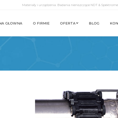
Materiały i urządzenia. Badania nieniszczące NDT & Spektromet
NA GŁOWNA
O FIRMIE
OFERTA
BLOG
KON
NA GŁOWNA
O FIRMIE
OFERTA
BLOG
KON