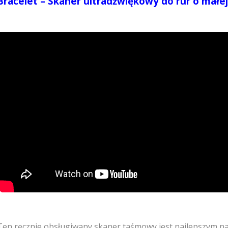
Bracelet – Skaner ultradźwiękowy do rur o małej
Ten ręcznie obsługiwany skaner taśmowy jest najlepszym 