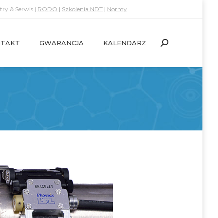
ry & Serwis |
RODO
|
Szkolenia NDT
|
Normy
TAKT
GWARANCJA
KALENDARZ
Search:
TAKT
GWARANCJA
KALENDARZ
Search: