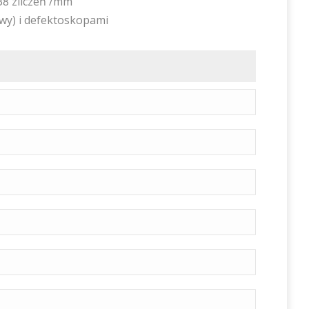
38 zliczeń /mm
wy) i defektoskopami