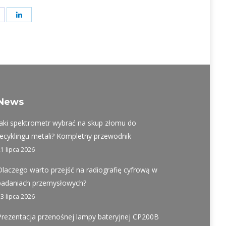
hare
Share
on
on
t
acebook
LinkedIn
News
Jaki spektrometr wybrać na skup złomu do
recyklingu metali? Kompletny przewodnik
21 lipca 2026
Dlaczego warto przejść na radiografię cyfrową w
badaniach przemysłowych?
13 lipca 2026
Prezentacja przenośnej lampy bateryjnej CP200B