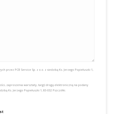
przez PCB Service Sp. z o.o. z siedzibą Ks. Jerzego Popiełuszki 1,
, zaproszenia warsztaty, targi) drogą elektroniczną na podany
zibą Ks. Jerzego Popiełuszki 1, 83-032 Pszczółki.
st