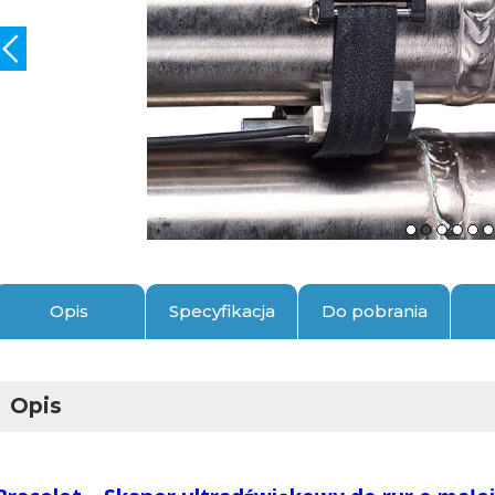
Opis
Specyfikacja
Do pobrania
Opis