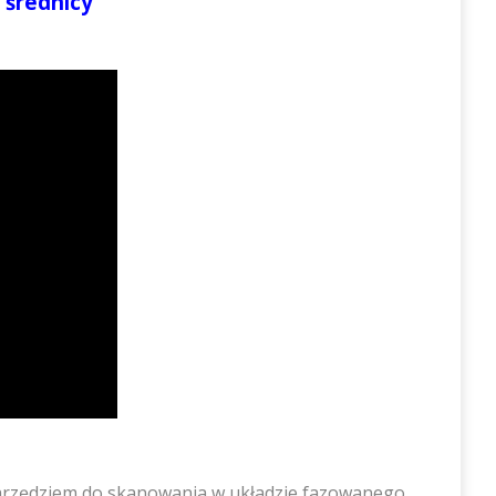
 średnicy
narzędziem do skanowania w układzie fazowanego