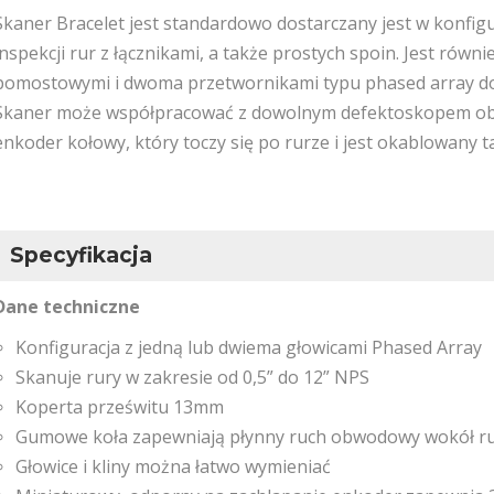
Skaner Bracelet jest standardowo dostarczany jest w konfigu
inspekcji rur z łącznikami, a także prostych spoin. Jest równ
pomostowymi i dwoma przetwornikami typu phased array do 
Skaner może współpracować z dowolnym defektoskopem obs
enkoder kołowy, który toczy się po rurze i jest okablowany 
Specyfikacja
Dane techniczne
Konfiguracja z jedną lub dwiema głowicami Phased Array
Skanuje rury w zakresie od 0,5” do 12” NPS
Koperta prześwitu 13mm
Gumowe koła zapewniają płynny ruch obwodowy wokół r
Głowice i kliny można łatwo wymieniać