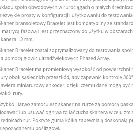
układu spoin obwodowych w rurociągach o małych średnicach.
niezwykle prosty w konfiguracji i użytkowaniu do testowania
Skaner bransoletowy Bracelet jest kompatybilny ze standa
z matrycą fazową i jest przeznaczony do użytku w obszarac
skanera 13 mm.
Skaner Bracelet został zoptymalizowany do testowania spo
za pomocą głowic ultradźwiękowych Phased Array.
Skaner Bracelet ma promieniową wysokość od powierzchni 
rury obok sąsiednich przeszkód, aby zapewnić kontrolę 360°,
zawiera miniaturowy enkoder, dzięki czemu dane mogą być re
wokół rury.
Szybko i łatwo zamocujesz skaner na rurze za pomocą paska 
dodawać lub usuwać ogniwa to łańcucha skanera w celu zmia
średnicach rur. Pokryte gumą kółka zapewniają doskonałą p
niepożądanemu poślizgowi.