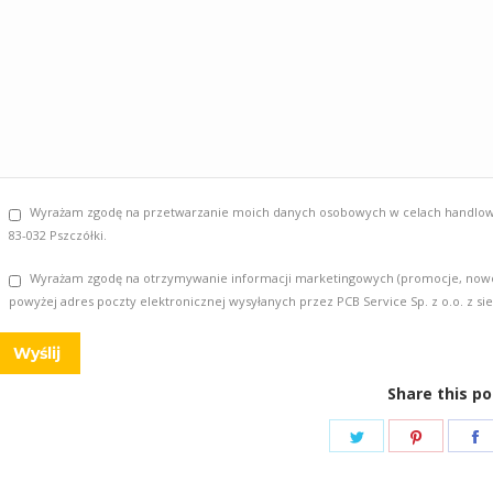
Wyrażam zgodę na przetwarzanie moich danych osobowych w celach handlowych 
83-032 Pszczółki.
Wyrażam zgodę na otrzymywanie informacji marketingowych (promocje, nowości
powyżej adres poczty elektronicznej wysyłanych przez PCB Service Sp. z o.o. z sied
Share this po
Share
Share
S
on
on