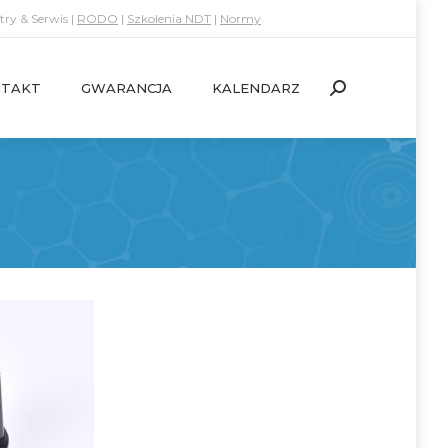
ry & Serwis |
RODO
|
Szkolenia NDT
|
Normy
TAKT
GWARANCJA
KALENDARZ
Search:
TAKT
GWARANCJA
KALENDARZ
Search: