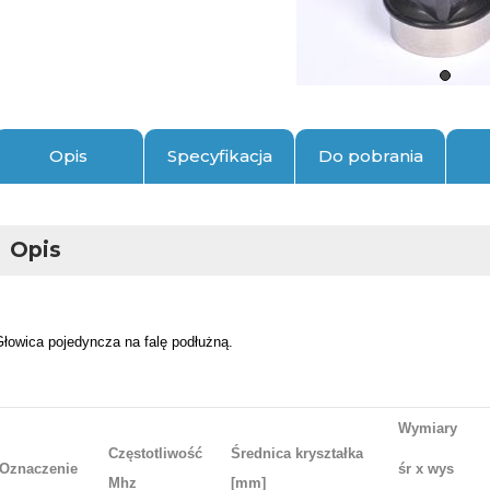
Opis
Specyfikacja
Do pobrania
Opis
Głowica pojedyncza na falę podłużną.
Wymiary
Częstotliwość
Średnica kryształka
Oznaczenie
śr x wys
Mhz
[mm]