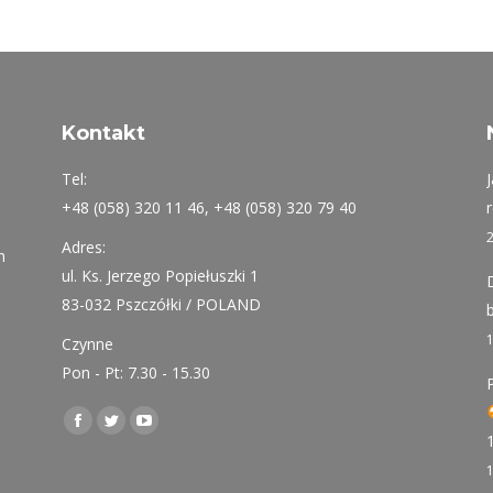
Twitter
Pinteres
F
Kontakt
Tel:
+48 (058) 320 11 46, +48 (058) 320 79 40
Adres:
h
ul. Ks. Jerzego Popiełuszki 1
83-032 Pszczółki / POLAND
Czynne
Pon - Pt: 7.30 - 15.30
Find us on:
Facebook
Twitter
YouTube
page
page
page
opens
opens
opens