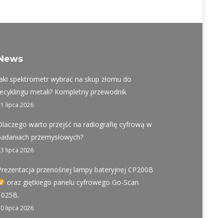
t
acebook
LinkedIn
News
Jaki spektrometr wybrać na skup złomu do
recyklingu metali? Kompletny przewodnik
21 lipca 2026
Dlaczego warto przejść na radiografię cyfrową w
badaniach przemysłowych?
13 lipca 2026
Prezentacja przenośnej lampy bateryjnej CP200B
oraz giętkiego panelu cyfrowego Go-Scan
1025B.
10 lipca 2026