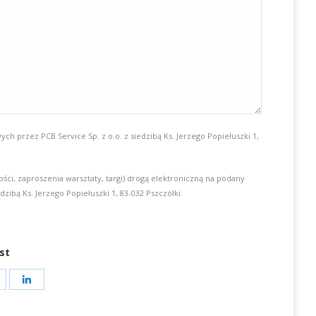
przez PCB Service Sp. z o.o. z siedzibą Ks. Jerzego Popiełuszki 1,
, zaproszenia warsztaty, targi) drogą elektroniczną na podany
zibą Ks. Jerzego Popiełuszki 1, 83-032 Pszczółki.
st
hare
Share
on
on