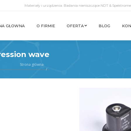
Materiały i urządzenia. Badania nieniszczące NDT & Spektromet
NA GŁOWNA
O FIRMIE
OFERTA
BLOG
KON
NA GŁOWNA
O FIRMIE
OFERTA
BLOG
KON
ression wave
Strona główna