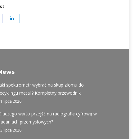
st
hare
Share
on
on
t
acebook
LinkedIn
News
Jaki spektrometr wybrać na skup złomu do
recyklingu metali? Kompletny przewodnik
21 lipca 2026
Dlaczego warto przejść na radiografię cyfrową w
badaniach przemysłowych?
13 lipca 2026