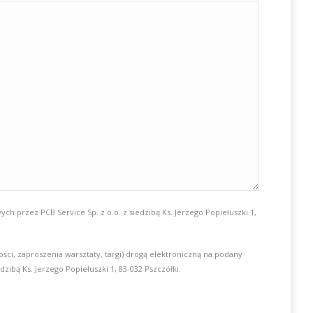
przez PCB Service Sp. z o.o. z siedzibą Ks. Jerzego Popiełuszki 1,
, zaproszenia warsztaty, targi) drogą elektroniczną na podany
zibą Ks. Jerzego Popiełuszki 1, 83-032 Pszczółki.