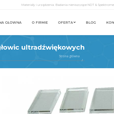
Materiały i urządzenia. Badania nieniszczące NDT & Spektromet
NA GŁOWNA
O FIRMIE
OFERTA
BLOG
KON
NA GŁOWNA
O FIRMIE
OFERTA
BLOG
KON
 głowic ultradźwiękowych
Strona główna