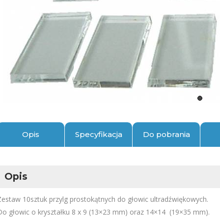
Opis
Specyfikacja
Do pobrania
Opis
Zestaw 10sztuk przylg prostokątnych do głowic ultradźwiękowych.
Do głowic o kryształku 8 x 9 (13×23 mm) oraz 14×14 (19×35 mm).