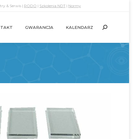
ry & Serwis |
RODO
|
Szkolenia NDT
|
Normy
TAKT
GWARANCJA
KALENDARZ
Search:
TAKT
GWARANCJA
KALENDARZ
Search: