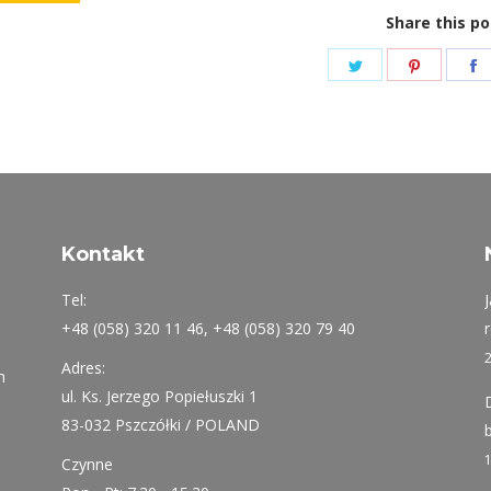
Share this po
Share
Share
S
on
on
Twitter
Pinteres
F
Kontakt
Tel:
+48 (058) 320 11 46, +48 (058) 320 79 40
Adres:
h
ul. Ks. Jerzego Popiełuszki 1
83-032 Pszczółki / POLAND
Czynne