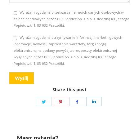
Wyrażam zgodę na przetwarzanie moich danych osobowych w
celach handlowych przez PCB Service Sp. z o.o. z siedzibą Ks. Jerzego
Popiełuszki 1, 83-032 Pszczółki.
Wyrażam zgodę na otrzymywanie informacji marketingowych
(promocje, nowości, zaproszenia warsztaty, targi) drogą
elektroniczną na podany powyżej adres poczty elektronicznej
wysyłanych przez PCB Service Sp. z o.o. z siedzibą Ks. Jerzego
Popiełuszki 1, 83-032 Pszczółki.
Share this post
Share
Share
Share
Share
on
on
on
on
Twitter
Pinterest
Facebook
LinkedIn
Masz pytania?