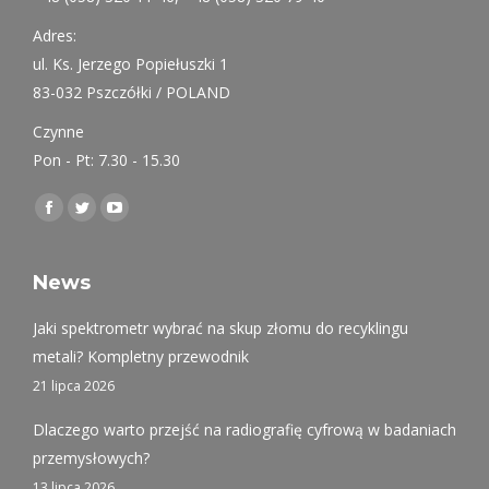
Adres:
ul. Ks. Jerzego Popiełuszki 1
83-032 Pszczółki / POLAND
Czynne
Pon - Pt: 7.30 - 15.30
Find us on:
Facebook
Twitter
YouTube
page
page
page
opens
opens
opens
News
in
in
in
Jaki spektrometr wybrać na skup złomu do recyklingu
new
new
new
metali? Kompletny przewodnik
window
window
window
21 lipca 2026
Dlaczego warto przejść na radiografię cyfrową w badaniach
przemysłowych?
13 lipca 2026