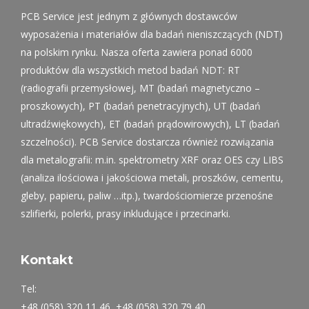
PCB Service jest jednym z głównych dostawców
wyposażenia i materiałów dla badań nieniszczących (NDT)
na polskim rynku. Nasza oferta zawiera ponad 6000
produktów dla wszystkich metod badań NDT: RT
(radiografii przemysłowej, MT (badań magnetyczno –
proszkowych), PT (badań penetracyjnych), UT (badań
ultradźwiękowych), ET (badań prądowirowych), LT (badań
szczelności). PCB Service dostarcza również rozwiązania
dla metalografii: m.in. spektrometry XRF oraz OES czy LIBS
(analiza ilościowa i jakościowa metali, proszków, cementu,
gleby, papieru, paliw …itp.), twardościomierze przenośne
szlifierki, polerki, prasy inkludujące i przecinarki.
Kontakt
Tel:
+48 (058) 320 11 46, +48 (058) 320 79 40