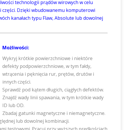
iwości technologii prądów wirowych w celu
w i części. Dzięki wbudowanemu komputerowi
dwóch kanałach typu Flaw, Absolute lub dowolnej
Możliwości:
Wykryj krótkie powierzchniowe i niektóre
defekty podpowierzchniowe, w tym fałdy,
wtrącenia i pęknięcia rur, prętów, drutów i
innych części.
Sprawdź pod kątem długich, ciągłych defektów.
Znajdź wady linii spawania, w tym krótkie wady
ID lub OD.
Zbadaj gatunki magnetyczne i niemagnetyczne.
ędnej lub dowolnej kombinacji.
ami testowymi. Pracuj przy wyższych prędkościach