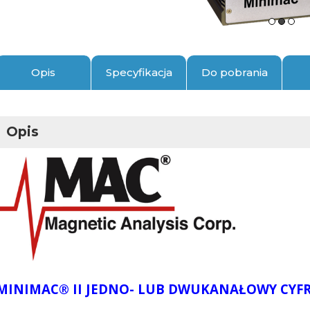
Opis
Specyfikacja
Do pobrania
Opis
MINIMAC® II JEDNO- LUB DWUKANAŁOWY CYF