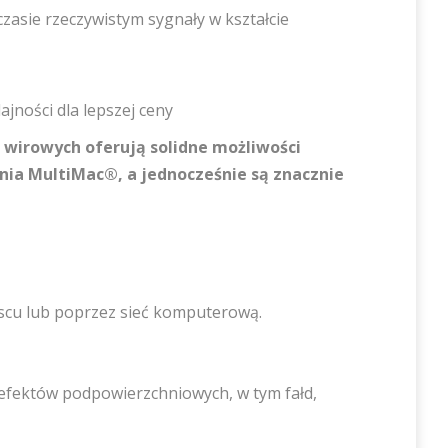
czasie rzeczywistym sygnały w kształcie
jności dla lepszej ceny
wirowych oferują solidne możliwości
a MultiMac®, a jednocześnie są znacznie
jscu lub poprzez sieć komputerową.
efektów podpowierzchniowych, w tym fałd,