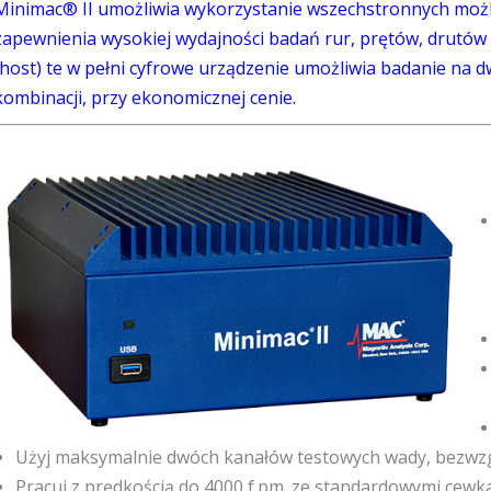
Minimac® II umożliwia wykorzystanie wszechstronnych możl
zapewnienia wysokiej wydajności badań rur, prętów, drutó
(host) te w pełni cyfrowe urządzenie umożliwia badanie na 
kombinacji, przy ekonomicznej cenie.
Użyj maksymalnie dwóch kanałów testowych wady, bezwzgl
Pracuj z prędkością do 4000 f.pm. ze standardowymi cewk