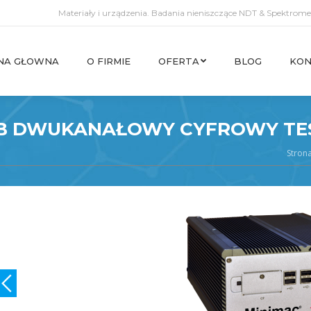
Materiały i urządzenia. Badania nieniszczące NDT & Spektromet
NA GŁOWNA
O FIRMIE
OFERTA
BLOG
KON
NA GŁOWNA
O FIRMIE
OFERTA
BLOG
KON
LUB DWUKANAŁOWY CYFROWY TE
Stron