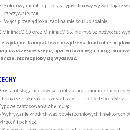
Kolorowy monitor polaryzacyjny i liniowy wyświetlający w 
rzeczywistej fali.
Włącz przegląd lokalizacji na miejscu lub zdalnie.
Z Minimac® 50 oraz Minimac® 55, nie musisz poświęcać wyda
Te wydajne, kompaktowe urządzenia kontrolne prądów 
najnowocześniejszego, opatentowanego oprogramowani
tańsze, niż mogłoby się wydawać.
CECHY
Prosta obsługa: możliwość konfiguracji z monitorem na mie
Oferują szeroki zakres częstotliwości – od 1 kHz do 5 MHz.
Typowe zastosowania obejmują:
– Wykrywanie krótkich wad powierzchniowych i niektórych d
wtrąceń i pęknięć.
– Badanie gatunków magnetycznych i niemagnetycznych.