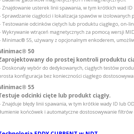
– Znajdowanie usterek linii spawania, w tym krótkich wad ID
– Sprawdzanie ciągłości i lokalizacja spawów w izolowanych 
– Testowanie odcinków ciętych lub produktu ciągłego, on-line
– Wykrywanie wtrąceń magnetycznych za pomocą wersji MID
– Minimac® 55, używany z opcjonalnym enkoderem, umożliw
Minimac® 50
Zaprojektowany do prostej kontroli produktu ci
– Doskonały wybór do dedykowanych, ciągłych testów produkc
prosta konfiguracja bez konieczności ciągłego dostosowywa
Minimac® 55
Testuje odcinki cięte lub produkt ciągły.
– Znajduje błędy linii spawania, w tym krótkie wady ID lub
tłumienie końcówek i automatyczne dostosowywanie filtrów do
Technologia EDDY CURRENT w NDT