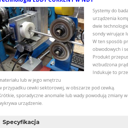
Systemy do bada
urządzenia komp
dwie technologi
sondy wirujące 
W ten sposób p
obwodowych i s
Produkt przepusz
wzbudzona prą
Indukuje to pr
materiału lub w jego wnętrzu
w przypadku cewki sektorowej, w obszarze pod cewką.
Krótkie, sporadyczne anomalie lub wady powodują zmiany w
wykrywa urządzenie.
Specyfikacja