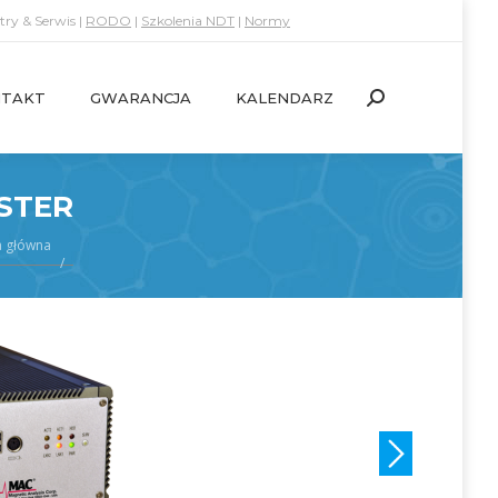
ry & Serwis |
RODO
|
Szkolenia NDT
|
Normy
TAKT
GWARANCJA
KALENDARZ
Search:
TAKT
GWARANCJA
KALENDARZ
Search:
STER
a główna