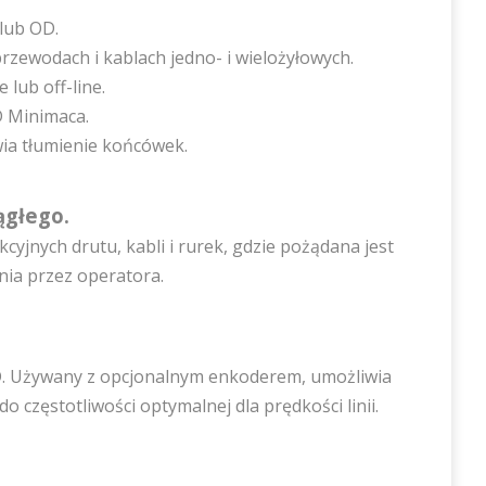
 lub OD.
przewodach i kablach jedno- i wielożyłowych.
 lub off-line.
 Minimaca.
ia tłumienie końcówek.
ągłego.
yjnych drutu, kabli i rurek, gdzie pożądana jest
nia przez operatora.
 OD. Używany z opcjonalnym enkoderem, umożliwia
 częstotliwości optymalnej dla prędkości linii.