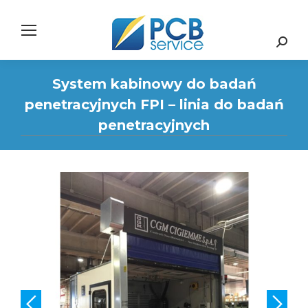
Search:
System kabinowy do badań
penetracyjnych FPI – linia do badań
penetracyjnych