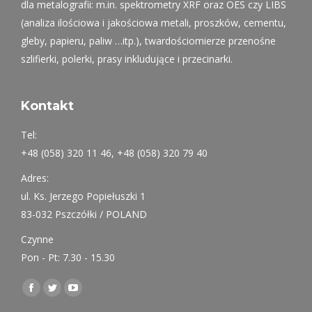
dla metalografii: m.in. spektrometry XRF oraz OES czy LIBS
(analiza ilościowa i jakościowa metali, proszków, cementu,
gleby, papieru, paliw …itp.), twardościomierze przenośne
szlifierki, polerki, prasy inkludujące i przecinarki.
Kontakt
Tel:
+48 (058) 320 11 46, +48 (058) 320 79 40
Adres:
ul. Ks. Jerzego Popiełuszki 1
83-032 Pszczółki / POLAND
Czynne
Pon - Pt: 7.30 - 15.30
Find us on:
Facebook
Twitter
YouTube