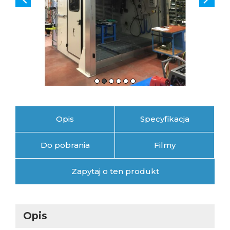
Opis
Specyfikacja
Do pobrania
Filmy
Zapytaj o ten produkt
Opis