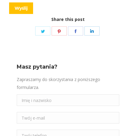
Share this post
Share
Share
Share
Share
on
on
on
on
Twitter
Pinterest
Facebook
LinkedIn
Masz pytania?
Zapraszamy do skorzystania z poniższego
formularza.