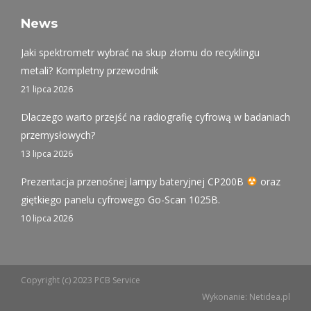
page
page
page
opens
opens
opens
News
in
in
in
Jaki spektrometr wybrać na skup złomu do recyklingu
new
new
new
metali? Kompletny przewodnik
window
window
window
21 lipca 2026
Dlaczego warto przejść na radiografię cyfrową w badaniach
przemysłowych?
13 lipca 2026
Prezentacja przenośnej lampy bateryjnej CP200B
oraz
giętkiego panelu cyfrowego Go-Scan 1025B.
10 lipca 2026
Copyright (c) 2023 PCB Service
Wykonanie:
Netidea.pl