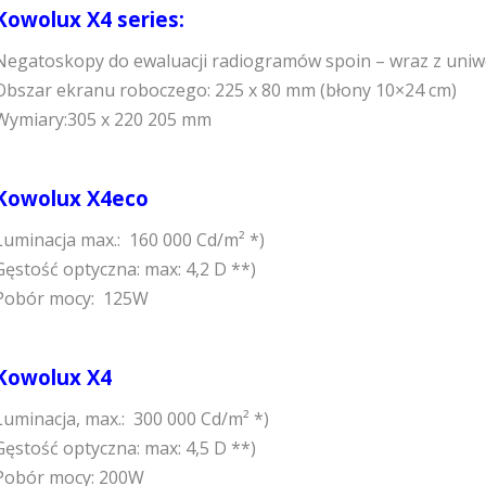
Kowolux X4 series:
Negatoskopy do ewaluacji radiogramów spoin – wraz z uniw
Obszar ekranu roboczego: 225 x 80 mm (błony 10×24 cm)
Wymiary:305 x 220 205 mm
Kowolux X4eco
Luminacja max.: 160 000 Cd/m² *)
Gęstość optyczna: max: 4,2 D **)
Pobór mocy: 125W
Kowolux X4
Luminacja, max.: 300 000 Cd/m² *)
Gęstość optyczna: max: 4,5 D **)
Pobór mocy: 200W