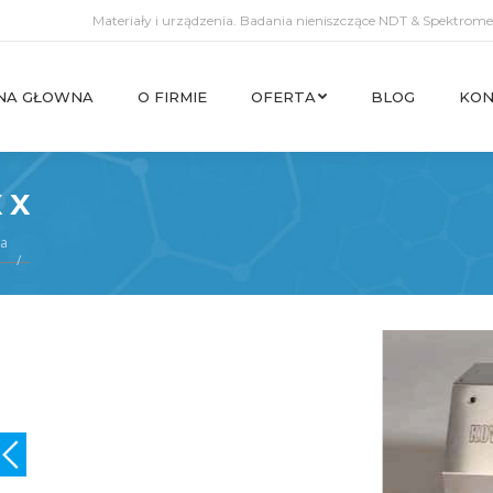
Materiały i urządzenia. Badania nieniszczące NDT & Spektromet
NA GŁOWNA
O FIRMIE
OFERTA
BLOG
KON
NA GŁOWNA
O FIRMIE
OFERTA
BLOG
KON
 X
na