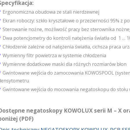
Specyfikacja:
•
Ergonomiczna obudowa ze stali nierdzewnej
•
Ekran roboczy: szkło kryształowe o przezierności 95% z po
•
Sterowanie nożne, możliwość pracy bez sterownika nożn
•
Dwa potencjometry do kontroli natężenia światła od 1 … 1
•
Chłodzenie zależne od natężenia światła, cichsza praca urz
•
Wymienny filtr powietrza w systemie chłodzenia
•
Wymienne dodatkowe maski dla różnych rozmiarów błon
•
Gwintowane wejścia do zamocowania KOWOSPOOL (system d
densytometru
•
Gwintowane wejścia do mocowania negatoskopu do stołu 
Dostępne negatoskopy KOWOLUX serii M – X ora
poniżej (PDF)
Opis techniczny NEGATOSKOPY KOWOLUX_PCB SE