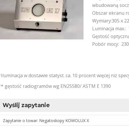
wbudowaną socze
Obszar ekranu ro
Wymiary:305 x 2
Luminacja max.: 
Gęstość optyczna
Pobór mocy: 23
*Iluminacja w dostawie statyst. ca. 10 procent więcej niż spec
** gęstość radiogramów wg EN25580/ ASTM E 1390
Wyślij zapytanie