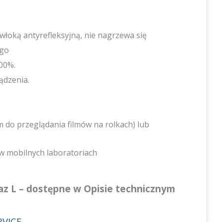
włoką antyrefleksyjną, nie nagrzewa się
ego
00%.
ądzenia.
o przeglądania filmów na rolkach) lub
w mobilnych laboratoriach
z L – dostępne w Opisie technicznym
RVICE