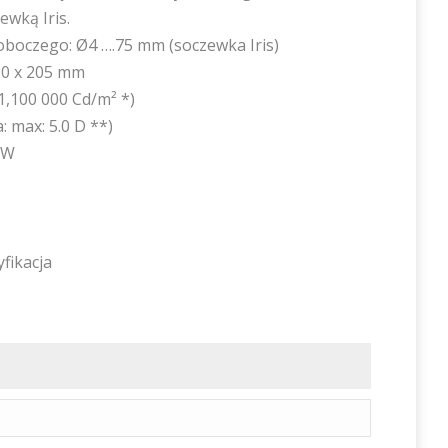
wką Iris.
boczego: Ø4 ….75 mm (soczewka Iris)
20 x 205 mm
1,100 000 Cd/m² *)
: max: 5.0 D **)
0W
yfikacja