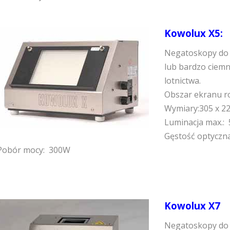
Kowolux X5:
Negatoskopy do 
lub bardzo ciemn
lotnictwa.
Obszar ekranu r
Wymiary:305 x 2
Luminacja max.: 
Gęstość optyczna
Pobór mocy: 300W
Kowolux X7
Negatoskopy do 