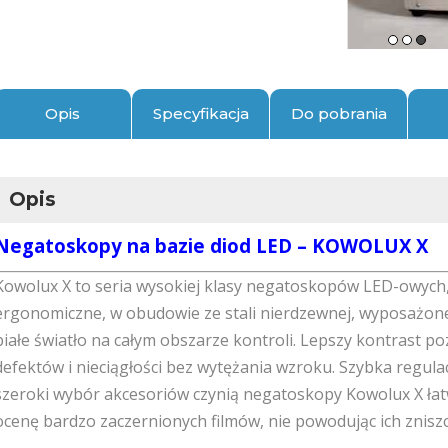
Opis
Specyfikacja
Do pobrania
Opis
Negatoskopy na bazie diod LED – KOWOLUX X
Kowolux X to seria wysokiej klasy negatoskopów LED-owych
ergonomiczne, w obudowie ze stali nierdzewnej, wyposażone 
białe światło na całym obszarze kontroli. Lepszy kontrast p
defektów i nieciągłości bez wytężania wzroku. Szybka regula
szeroki wybór akcesoriów czynią negatoskopy Kowolux X łat
ocenę bardzo zaczernionych filmów, nie powodując ich znisz