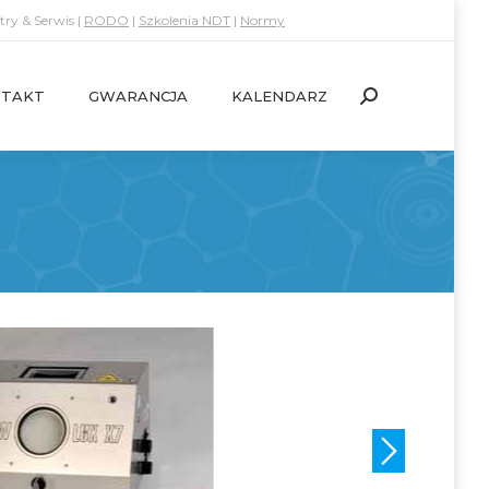
ry & Serwis |
RODO
|
Szkolenia NDT
|
Normy
TAKT
GWARANCJA
KALENDARZ
Search:
TAKT
GWARANCJA
KALENDARZ
Search: