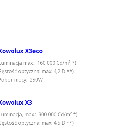
Kowolux X3eco
Luminacja max.: 160 000 Cd/m² *)
Gęstość optyczna: max: 4,2 D **)
Pobór mocy: 250W
Kowolux X3
Luminacja, max.: 300 000 Cd/m² *)
Gęstość optyczna: max: 4,5 D **)