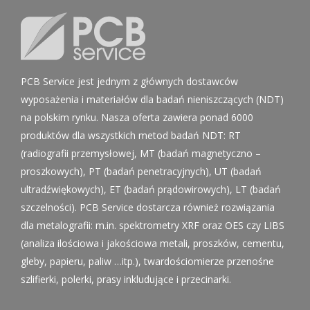
PCB Service jest jednym z głównych dostawców
wyposażenia i materiałów dla badań nieniszczących (NDT)
na polskim rynku. Nasza oferta zawiera ponad 6000
produktów dla wszystkich metod badań NDT: RT
(radiografii przemysłowej, MT (badań magnetyczno –
proszkowych), PT (badań penetracyjnych), UT (badań
ultradźwiękowych), ET (badań prądowirowych), LT (badań
szczelności). PCB Service dostarcza również rozwiązania
dla metalografii: m.in. spektrometry XRF oraz OES czy LIBS
(analiza ilościowa i jakościowa metali, proszków, cementu,
gleby, papieru, paliw …itp.), twardościomierze przenośne
szlifierki, polerki, prasy inkludujące i przecinarki.