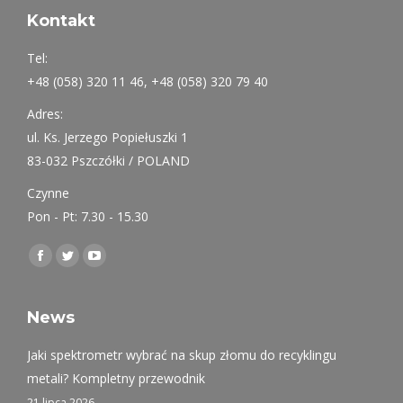
Kontakt
Tel:
+48 (058) 320 11 46, +48 (058) 320 79 40
Adres:
ul. Ks. Jerzego Popiełuszki 1
83-032 Pszczółki / POLAND
Czynne
Pon - Pt: 7.30 - 15.30
Find us on:
Facebook
Twitter
YouTube
page
page
page
opens
opens
opens
News
in
in
in
Jaki spektrometr wybrać na skup złomu do recyklingu
new
new
new
metali? Kompletny przewodnik
window
window
window
21 lipca 2026