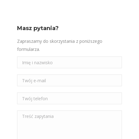
on
on
on
on
Twitter
Pinterest
Facebook
LinkedIn
Masz pytania?
Zapraszamy do skorzystania z poniższego
formularza.