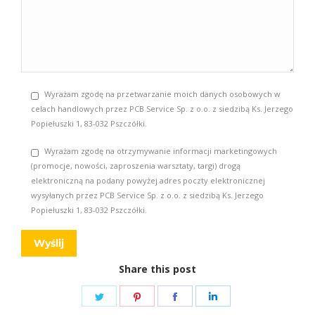
Wyrażam zgodę na przetwarzanie moich danych osobowych w
celach handlowych przez PCB Service Sp. z o.o. z siedzibą Ks. Jerzego
Popiełuszki 1, 83-032 Pszczółki.
Wyrażam zgodę na otrzymywanie informacji marketingowych
(promocje, nowości, zaproszenia warsztaty, targi) drogą
elektroniczną na podany powyżej adres poczty elektronicznej
wysyłanych przez PCB Service Sp. z o.o. z siedzibą Ks. Jerzego
Popiełuszki 1, 83-032 Pszczółki.
Share this post
Share
Share
Share
Share